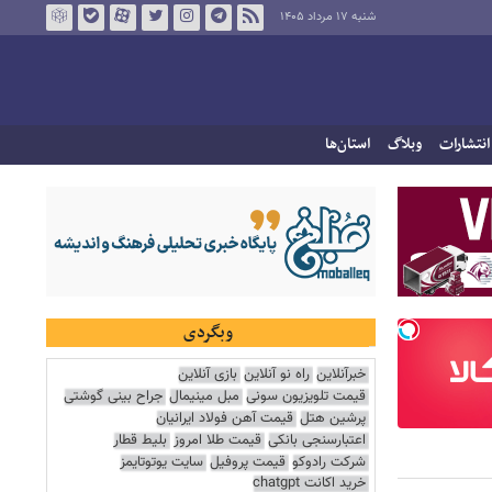
شنبه ۱۷ مرداد ۱۴۰۵
انتشارات
وبلاگ
استان‌ها
وبگردی
خبرآنلاین
راه نو آنلاین
بازی آنلاین
قیمت تلویزیون سونی
مبل مینیمال
جراح بینی گوشتی
پرشین هتل
قیمت آهن فولاد ایرانیان
اعتبارسنجی بانکی
قیمت طلا امروز
بلیط قطار
شرکت رادوکو
قیمت پروفیل
سایت یوتوتایمز
خرید اکانت chatgpt