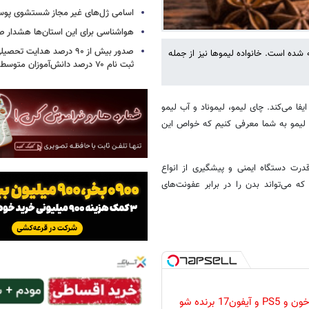
اسامی ژل‌های غیر مجاز شستشوی پو
هواشناسی برای این استان‌ها هشدار صا
صدور بیش از ۹۰ درصد هدایت 
شده است. خانواده لیموها نیز از جمله
ثبت نام ۷۰ درصد دانش‌آموزان متوسطه اول
فا می‌کند. چای لیمو، لیموناد و آب لیمو
از لیمو به شما معرفی کنیم که خواص این
ت دستگاه ایمنی و پیشگیری از انواع
 می‌تواند بدن را در برابر عفونت‌های
گردونه رو بچرخون و PS5 و آیفون17 برنده شو