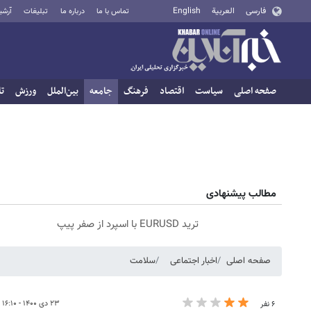
فارسی
العربية
English
تماس با ما
درباره ما
تبلیغات
آرشی
صفحه اصلی
سیاست
اقتصاد
فرهنگ
جامعه
بین‌الملل
ورزش
تا
مطالب پیشنهادی
ترید EURUSD با اسپرد از صفر پیپ
صفحه اصلی
اخبار اجتماعی
سلامت
۲۳ دی ۱۴۰۰ - ۱۶:۱۰
۶ نفر