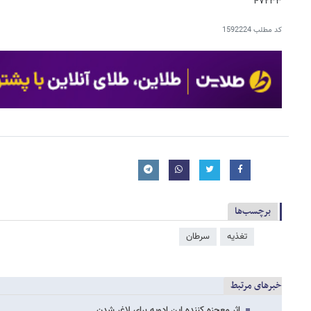
۴۷۲۳۳
کد مطلب
1592224
برچسب‌ها
تغذیه
سرطان
خبرهای مرتبط
اثر معجزه کننده این ادویه برای لاغر شدن