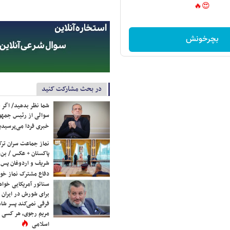
😍🔥
بچرخونش
در بحث مشارکت کنید
شما نظر بدهید/ اگر خ
سوالی از رئیس جمه
خبری فردا می‌پرسیدی
نماز جماعت سران ترک
پاکستان + عکس / بن‌س
شریف و اردوغان پس ا
دفاع مشترک نماز خوا
سناتور آمریکایی خواه
برای شورش در ایران 
فرقی نمی‌کند پسر شاه 
مریم رجوی، هر کسی 
اسلامی