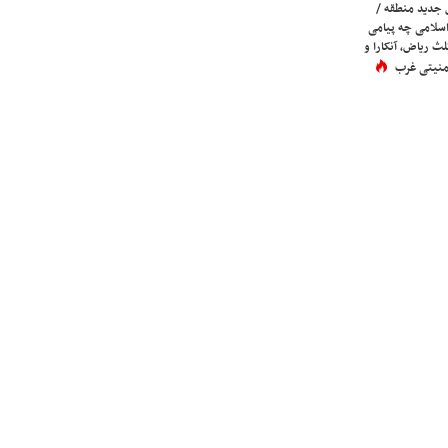
 جدید منطقه /
اسلامی چه پیامی
لث ریاض، آنکارا و
 امنیتی غرب