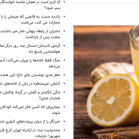
آیا لازم است در همان جلسه خواستگار
پسر شود؟
راننده مست به قانونی که جرمش را با 
مجازات می کند، می‌خندد
دختران از رابطه پنهانی مادر خبر داشتند؛
جنایت پس از بازداشت
گرمای تابستان امسال چند روز دیگر تما
هواشناسی پاسخ داد
جنگ فقط خانه‌ها را ویران نمی‌کند؛ آدم‌
می‌دهد
خطر جدی نوشیدن چای داغ؛ این هشدار 
کشفی غیرمنتظره در یکی از خانه‌های ش
تنگی انگشتر و کفش در گرما؛ واکنش ط
هشدار جدی؟
بیماری‌ای که کسی فکر نمی‌کند کودکان ب
شوند
خبرنگار را از میان پرونده‌های کیفری شن
شهریور/ جزئیات