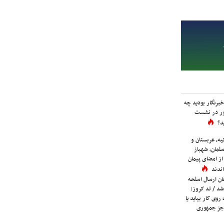
برنگار بودید چه
ور در نشست
د؟
یه، عربستان و
لمان، شهباز
ز امضای پیمان
ندند
ان ارسال اسلحه
شد / تد کروز:
روی کار بیاید یا
جز جمهوری