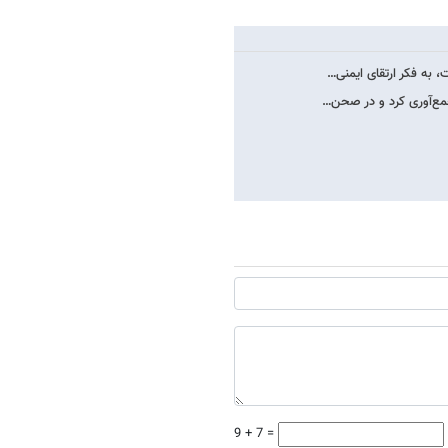
 به فکر ارتقای ایمنی…
جمع‌آوری کرد و در صحن…
9 + 7 =