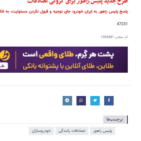
طرح جدید پلیس
راهور
برای کروکی تصادفات
پاسخ پلیس
راهور
به ایران خودرو: جای توجیه و قبول نکردن مسئولیت، به فکر 
47231
کد مطلب
1595481
برچسب‌ها
پلیس راهور
تصادفات رانندگی
خودروسازان