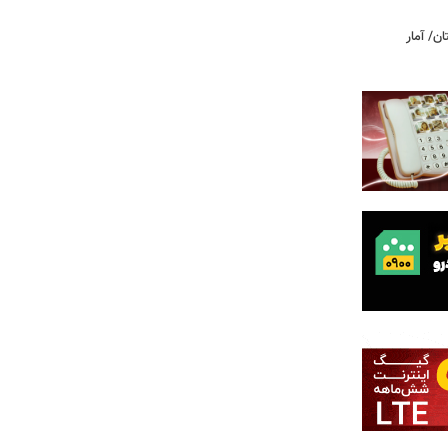
ن/ آمار