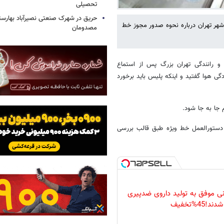
تحصیلی
حریق در شهرک صنعتی نصیرآباد بهارستا
شهر تهران درباره نحوه صدور مجوز خط
مصدومان
 رانندگی تهران بزرگ پس از استماع
گی هوا گفتید و اینکه پلیس باید برخورد
 جا به جا شود.
دستورالعمل خط ویژه طبق قالب بررسی
نی موفق به تولید داروی ضدپیری
شدند!45%تخفیف