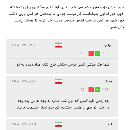
خوب کردن دزدیدنش مردم نون شب ندارن اینا غذای سگشون پول یک هفته
خورد خوراک این بدبختاست کار نیست جونای ما بدبختن هر کس پارتی داشت
نون خورد هر کس نداشت اینجور بدبخت میشه خدا کردم تا هستن پلیسا
نگیرتشون
عرفان
۰۷:۰۶ - ۱۴۰۰/۱۱/۲۱
59
189
شما فکر میکنی کسی براس سگش خرج نکنه میاد میده به تو‌
۱۱:۰۸ - ۱۴۰۰/۱۱/۲۱
Elsa
76
164
چه ربطی داره کسی که نون شب نداره به بچه هاش بده بچه
دار نشه تو هم از عقلت استفاده کن جای اینکه چشمات دربیاد
کاف
۱۱:۳۴ - ۱۴۰۰/۱۱/۲۱