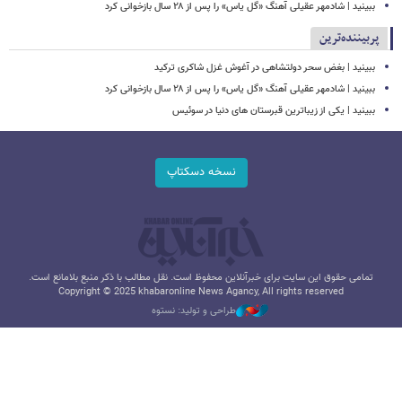
ببینید | شادمهر عقیلی آهنگ «گل یاس» را پس از ۲۸ سال بازخوانی کرد
پربیننده‌ترین
ببینید | بغض سحر دولتشاهی در آغوش غزل شاکری ترکید
ببینید | شادمهر عقیلی آهنگ «گل یاس» را پس از ۲۸ سال بازخوانی کرد
ببینید | یکی از زیباترین قبرستان های دنیا در سوئیس
نسخه دسکتاپ
تمامی حقوق این سایت برای خبرآنلاین محفوظ است. نقل مطالب با ذکر منبع بلامانع است.
Copyright © 2025 khabaronline News Agancy, All rights reserved
طراحی و تولید: نستوه