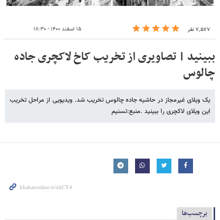
۱۵ اسفند ۱۴۰۰ - ۱۸:۳۰
۷٬۵۷۷ نفر
ببینید | تصاویری از تخریب کاخ لاکچری جاده
چالوس
یک ویلای غیرمجاز در حاشیه جاده چالوس تخریب شد. ویدیویی از مراحل تخریب
این ویلای لاکچری را ببینید .منبع:تسنیم
برچسب‌ها