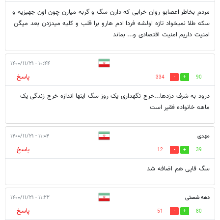
مردم بخاطر اعصابو روان خرابی که دارن سگ و گربه میارن چون اون جهیزیه و
سکه طلا نمیخواد تازه اولشه فردا ادم هارو برا قلب و کلیه میدزدن بعد میگن
امنیت داریم امنیت اقتصادی و... بماند
۱۰:۴۴ - ۱۴۰۰/۱۱/۲۱
پاسخ
334
90
درود به شرف دزدها...خرج نگهداری یک روز سگ اینها اندازه خرج زندگی یک
ماهه خانواده فقیر است
مهدی
۱۱:۰۴ - ۱۴۰۰/۱۱/۲۱
پاسخ
12
39
سگ قاپی هم اضافه شد
دهه شصتی
۱۱:۲۲ - ۱۴۰۰/۱۱/۲۱
پاسخ
51
80