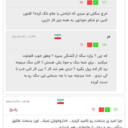
98
127
خرج سگش تو میدی که ناراحتی یا جاتو تنگ کرده؟ کلتون
کنین تو شکم خودتون به همه چیز کار دارین.
فاز
۱۱:۳۹ - ۱۴۰۰/۱۱/۲۱
73
106
که چی ؟ بزاره سگه از گشنگی بمیره ؟ چطور خوب قضاوت
میکنید . برای شما سگ و جونا یکی هستن ؟ الان سگ میتونه
بره کار کنه پول بگیره ؟ دزدی هم شد کار ؟ برن کار کنن خب تا
کی دزدی . خدا میدونه مرد با چه بدبختی این سگ رو به
دست آورده
۰۳:۲۰ - ۱۴۰۰/۱۱/۲۱
پاسخ
78
69
چرا امید ی بدبخت رو ناامید کردید.. خداروخوش نمیاد.. اون بدبخت عاشق
سگش بود و براش از خانوادش هم عزیزتره......