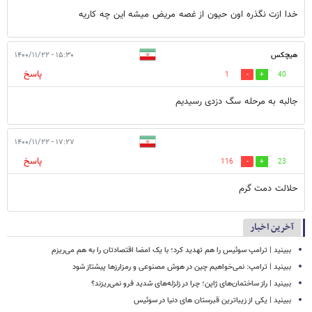
خدا ازت نگذره اون حیون از غصه مریض میشه این چه کاریه
هیچکس
۱۵:۳۰ - ۱۴۰۰/۱۱/۲۲
پاسخ
1
40
جالبه به مرحله سگ دزدی رسیدیم
۱۷:۲۷ - ۱۴۰۰/۱۱/۲۲
پاسخ
116
23
حلالت دمت گرم
آخرین اخبار
ببینید | ترامپ سوئیس را هم تهدید کرد؛ با یک امضا اقتصادتان را به هم می‌ریزم
ببینید | ترامپ: نمی‌خواهیم چین در هوش مصنوعی و رمزارزها پیشتاز شود
ببینید | راز ساختمان‌های ژاپن؛ چرا در زلزله‌های شدید فرو نمی‌ریزند؟
ببینید | یکی از زیباترین قبرستان های دنیا در سوئیس