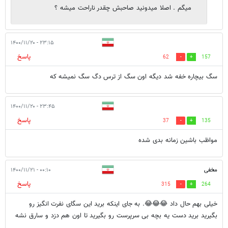
میگم . اصلا میدونید صاحبش چقدر ناراحت میشه ؟
۲۳:۱۵ - ۱۴۰۰/۱۱/۲۰
پاسخ
62
157
سگ بیچاره خفه شد دیگه اون سگ از ترس دگ‌ سگ نمیشه که
۲۳:۴۵ - ۱۴۰۰/۱۱/۲۰
پاسخ
37
135
مواظب باشین زمانه بدی شده
مخفی
۰۰:۱۰ - ۱۴۰۰/۱۱/۲۱
پاسخ
315
264
خیلی بهم حال داد 😂😂😂. به جای اینکه برید این سگای نفرت انگیز رو
بگیرید برید دست یه بچه بی سرپرست رو بگیرید تا اون هم دزد و سارق نشه