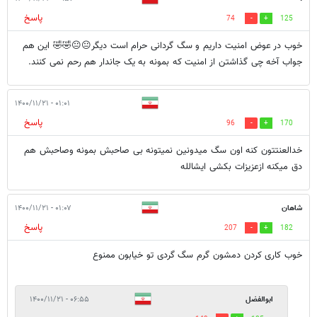
پاسخ
74
125
خوب در عوض امنیت داریم و سگ گردانی حرام است دیگر😐😐🤣🤣 این هم
جواب آخه چی گذاشتن از امنیت که بمونه به یک جاندار هم رحم نمی کنند.
۰۱:۰۱ - ۱۴۰۰/۱۱/۲۱
پاسخ
96
170
خدالعنتتون کنه اون سگ میدونین نمیتونه بی صاحبش بمونه وصاحبش هم
دق میکنه ازعزیزات بکشی ایشالله
شاهان
۰۱:۰۷ - ۱۴۰۰/۱۱/۲۱
پاسخ
207
182
خوب کاری کردن دمشون گرم سگ گردی تو خیابون ممنوع
ابوالفضل
۰۶:۵۵ - ۱۴۰۰/۱۱/۲۱