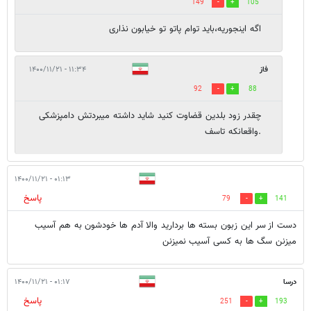
149
105
اگه اینجوریه،باید توام پاتو تو خیابون نذاری
فاز
۱۱:۳۴ - ۱۴۰۰/۱۱/۲۱
92
88
چقدر زود بلدین قضاوت کنید شاید داشته میبردتش دامپزشکی
.واقعانکه تاسف
۰۱:۱۳ - ۱۴۰۰/۱۱/۲۱
پاسخ
79
141
دست از سر این زبون بسته ها بردارید والا آدم ها خودشون به هم آسیب
میزنن سگ ها به کسی آسیب نمیزنن
درسا
۰۱:۱۷ - ۱۴۰۰/۱۱/۲۱
پاسخ
251
193