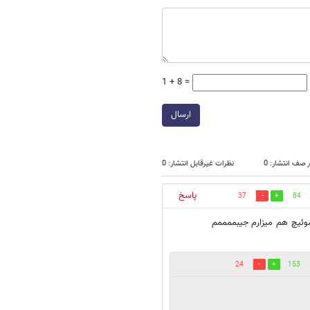
1 + 8 =
ارسال
 صف انتشار: 0
نظرات غیرقابل انتشار: 0
پاسخ
37
84
وئیچ هم میزارم جیبممممم
24
153