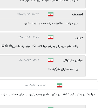
فكر كرد صاحب ماشينه ميخاد پول نده فرار كنه
احمدوف
۱۵:۳۲ - ۱۴۰۰/۱۱/۲۳
می خواست ماشینه دیگه به درد دزده نخوره
مهدی
۱۶:۰۹ - ۱۴۰۰/۱۱/۲۳
والله منم می‌خوام بدونم چرا انقد لگد میزد به ماشین😂😂😂
عباس مازندرانی
۰۲:۰۶ - ۱۴۰۰/۱۱/۲۴
برا منم سئوال بزرگیه ؟!!
۰۸:۴۲ - ۱۴۰۰/۱۱/۲۳
مارادونا رو ولش کن غضنفر رو بگیر. مامور پمپ بنزین به جای حمله به دزد دار