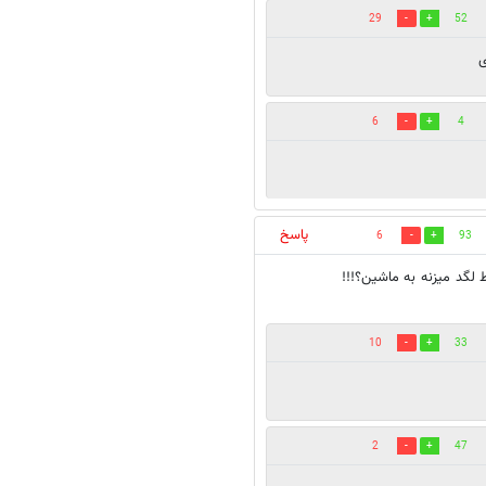
29
52
ی
6
4
پاسخ
6
93
 لگد میزنه به ماشین؟!!!
10
33
2
47