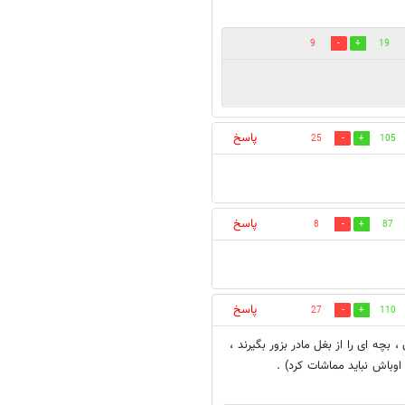
9
19
پاسخ
25
105
پاسخ
8
87
پاسخ
27
110
چه ای را از بغل مادر بزور بگیرند ،
 اوباش نباید مماشات کرد) .