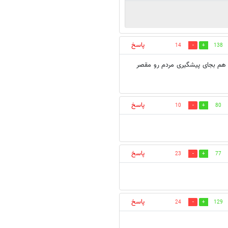
پاسخ
14
138
هم بجای پیشگیری مردم رو مقصر
پاسخ
10
80
پاسخ
23
77
پاسخ
24
129