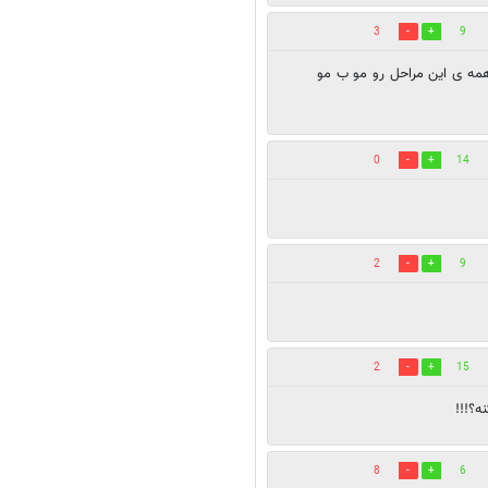
3
9
 همه ی این مراحل رو مو ب مو
0
14
2
9
2
15
ه؟!!!
8
6