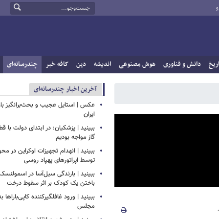
و
ریخ
دانش و فناوری
هوش مصنوعی
اندیشه
دین
کافه خبر
چندرسانه‌ای
آخرین اخبار چندرسانه‌ای
عکس | استایل عجیب و بحث‌برانگیز باز
ایران
ببینید | پزشکیان: در ابتدای دولت با ق
گاز مواجه بودیم
ببینید | انهدام تجهیزات اوکراین در محو
توسط اپراتورهای پهپاد روسی
ببینید | بارندگی سیل‌آسا در اسمولنس
باختن یک کودک بر اثر سقوط درخت
ببینید | ورود غافلگیرکننده کاپی‌باراها 
مجلس