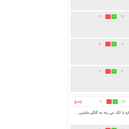
2
13
0
4
2
0
پاسخ
2
56
ه با لگد می زنه به گلگیر ماشین .