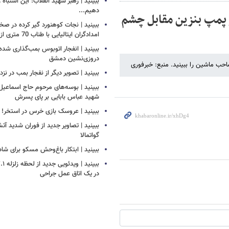
ببینید | رهبر شهید انقلاب: این اشتباه را
دهیم...
 پمپ بنزین مقابل چشم
ببینید | نجات کوهنورد گیر کرده در ص
امدادگران ایتالیایی با طناب 70 متری از بالگرد
ببینید | انفجار اتوبوس بمب‌گذاری شده
دروزی‌نشین دمشق
ب ماشین را ببینید. منبع: خبرفوری
ببینید | تصویر دیگر از نفجار بمب در ن
ببینید | بوسه‌های مرحوم حاج اسماعیل ب
شهید عباس بابایی بر پای پسرش
ببینید | عروسک بازی خرس در استخر!
ببینید | تصاویر جدید از فوران شدید آ
گواتمالا
ببینید | ابتکار باغ‌وحش مسکو برای ش
در یک اتاق عمل جراحی