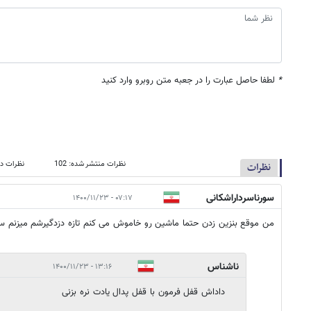
*
لطفا حاصل عبارت را در جعبه متن روبرو وارد کنید
نظرات منتشر شده: 102
نظرات در
نظرات
سورناسرداراشکانی
۰۷:۱۷ - ۱۴۰۰/۱۱/۲۳
من موقع بنزین زدن حتما ماشین رو خاموش می کنم تازه دزدگیرشم میزنم س
ناشناس
۱۳:۱۶ - ۱۴۰۰/۱۱/۲۳
داداش قفل فرمون با قفل پدال یادت نره بزنی