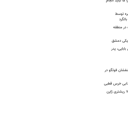
 ما نباید انجام
خره توسط
 در منطقه
زدیکی دمشق
ابایی، پدر
تشفشان فوئگو در
ادابی خرس قطبی
ببینید | ویدئویی جدید از لحظه زلزله ۷.۱ ریشتری ژاپن