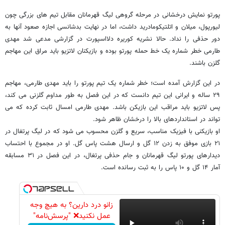
پورتو نمایش درخشانی در مرحله گروهی لیگ قهرمانان مقابل تیم های بزرگی چون
لیورپول، میلان و اتلتیکومادرید داشت، اما در نهایت بدشانسی اجازه صعود آنها به
دور حذفی را نداد. حالا نشریه کوریره دلااسپورت در گزارشی مدعی شد مهدی
طارمی خطر شماره یک خط حمله پورتو بوده و بازیکنان لاتزیو باید مراق این مهاجم
گلزن باشند.
در این گزارش آمده است؛ خطر شماره یک تیم پورتو را باید مهدی طارمی، مهاجم
۲۹ ساله و ایرانی این تیم دانست که در این فصل به طور مداوم گلزنی می کند،
پس لاتزیو باید مراقب این بازیکن باشد. مهدی طارمی امسال ثابت کرده که می
تواند در استانداردهای بالا را درخشان ظاهر شود.
او بازیکنی با فیزیک مناسب، سریع و گلزن محسوب می شود که در لیگ پرتغال در
۲۱ بازی موفق به زدن ۱۲ گل و ارسال هشت پاس گل. او در مجموع با احتساب
دیدارهای پورتو لیگ قهرمانان و جام حذفی پرتغال، در این فصل در ۳۱ مسابقه
آمار ۱۴ گل و ۱۰ پاس را به ثبت رسانده است.
زانو درد دارین؟ به هیچ وجه
عمل نکنید❌ "پرسش‌نامه"