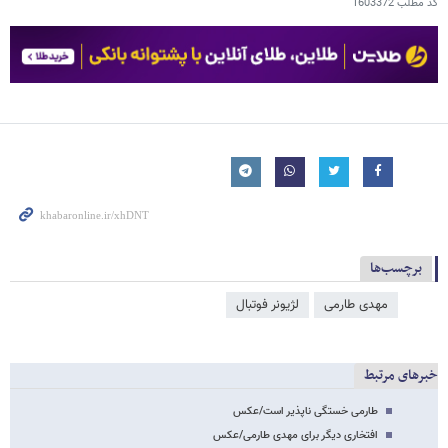
کد مطلب
1603372
برچسب‌ها
مهدی طارمی
لژیونر فوتبال
خبرهای مرتبط
طارمی خستگی ناپذیر است/عکس
افتخاری دیگر برای مهدی طارمی/عکس