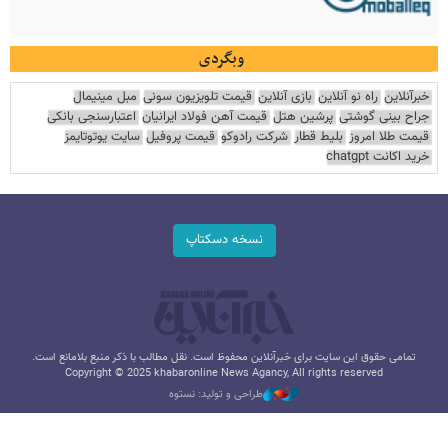
وبگردی
خبرآنلاین
راه نو آنلاین
بازی آنلاین
قیمت تلویزیون سونی
مبل مینیمال
جراح بینی گوشتی
پرشین هتل
قیمت آهن فولاد ایرانیان
اعتبارسنجی بانکی
قیمت طلا امروز
بلیط قطار
شرکت رادوکو
قیمت پروفیل
سایت یوتوتایمز
خرید اکانت chatgpt
نسخه دسکتاپ
تمامی حقوق این سایت برای خبرآنلاین محفوظ است. نقل مطالب با ذکر منبع بلامانع است.
Copyright © 2025 khabaronline News Agancy, All rights reserved
طراحی و تولید: نستوه