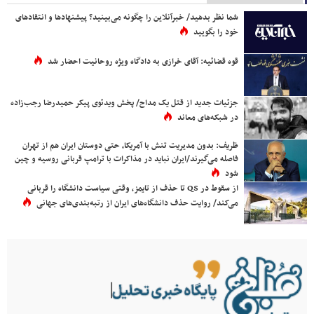
شما نظر بدهید/ خبرآنلاین را چگونه می‌بینید؟ پیشنهادها و انتقادهای
خود را بگویید
قوه قضائیه: آقای خرازی به دادگاه ویژه روحانیت احضار شد
جزئیات جدید از قتل یک مداح/ پخش ویدئوی پیکر حمیدرضا رجب‌زاده
در شبکه‌های معاند
ظریف: بدون مدیریت تنش با آمریکا، حتی دوستان ایران هم از تهران
فاصله می‌گیرند/ایران نباید در مذاکرات با ترامپ قربانی روسیه و چین
شود
از سقوط در QS تا حذف از تایمز، وقتی سیاست دانشگاه را قربانی
می‌کند/ روایت حذف دانشگاه‌های ایران از رتبه‌بندی‌های جهانی