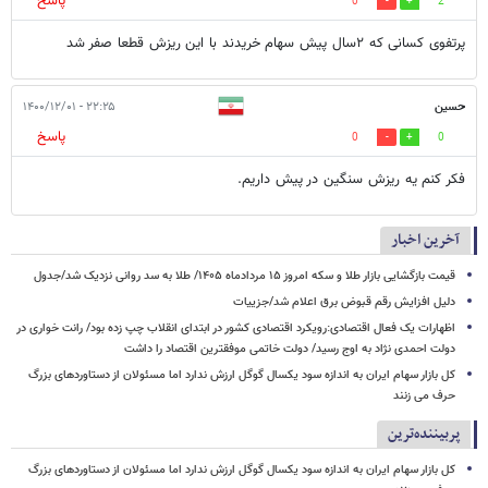
پاسخ
0
2
پرتفوی کسانی که ۲سال پیش سهام خریدند با این ریزش قطعا صفر شد
حسین
۲۲:۲۵ - ۱۴۰۰/۱۲/۰۱
پاسخ
0
0
فکر کنم یه ریزش سنگین در پیش داریم.
آخرین اخبار
قیمت بازگشایی بازار طلا و سکه امروز ۱۵ مردادماه ۱۴۰۵/ طلا به سد روانی نزدیک شد/جدول
دلیل افزایش رقم قبوض برق اعلام شد/جزییات
اظهارات یک فعال اقتصادی:رویکرد اقتصادی کشور در ابتدای انقلاب چپ زده بود/ رانت خواری در
دولت احمدی نژاد به اوج رسید/ دولت خاتمی موفقترین اقتصاد را داشت
کل بازار سهام ایران به اندازه سود یکسال گوگل ارزش ندارد اما مسئولان از دستاوردهای بزرگ
حرف می زنند
پربیننده‌ترین
کل بازار سهام ایران به اندازه سود یکسال گوگل ارزش ندارد اما مسئولان از دستاوردهای بزرگ