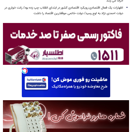
حرف می زنند
اظهارات یک فعال اقتصادی:رویکرد اقتصادی کشور در ابتدای انقلاب چپ زده بود/ رانت خواری در
دولت احمدی نژاد به اوج رسید/ دولت خاتمی موفقترین اقتصاد را داشت