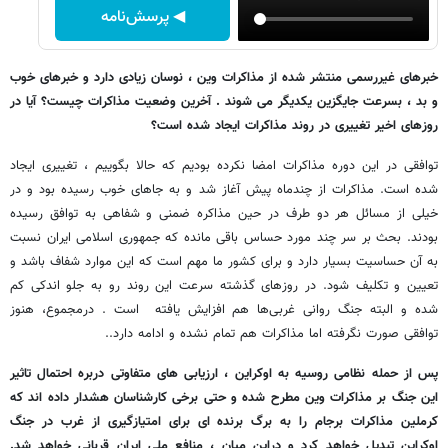
◀ پرسش‌نامه
خبرهای غیررسمی منتشر شده از مذاکرات وین ، نوسان زیادی دارد و خبرهای خوب
و بد ، بسرعت جایگزین یکدیگر می شوند . آخرین وضعیت مذاکرات چیست؟ آیا در
روزهای اخیر تغییری در روند مذاکرات ایجاد شده است؟
توافقی در این دوره مذاکرات امضا نکرده بودیم که حالا بگوییم ، تغییری ایجاد
شده است. مذاکرات از چندماه پیش آغاز شد و به جاهای خوب رسیده بود و در
خیلی از مسائل هر دو طرف در حین مذاکره ضمنی و شفاهی به توافق رسیده
بودند. بحث بر سر چند مورد حساس باقی مانده که جمهوری اسلامی ایران نسبت
به آن حساسیت بسیار دارد و برای کشور ما مهم است که این موارد شفاف باشد و
تعیین و تکلیف شود. در روزهای گذشته سرعت این روند رو به جلو اندکی کم
شده و البته جنگ روانی غربی‌ها هم افزایش یافته است . درمجموع، هنوز
توافقی صورت نگرفته اما مذاکرات هم تمام نشده و ادامه دارد..
پس از حمله نظامی روسیه به اوکراین ، ارزیابی های متفاوتی دربره احتمال تاثیر
این جنگ بر مذاکرات وین مطرح شده و حتی برخی کارشناسان هشدار داده اند که
کرملین مذاکرات برجام را به برگ برنده ای برای امتیازگیری از غرب در جنگ
اوکراین تبدیل خواهد کرد و دراین میان ، منافع ملی ایران قربانی خواهد شد.