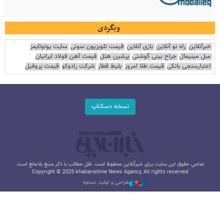
وبگردی
خبرآنلاین
راه نو آنلاین
بازی آنلاین
قیمت تلویزیون سونی
سایت یوتوتایمز
مبل مینیمال
جراح بینی گوشتی
پرشین هتل
قیمت آهن فولاد ایرانیان
اعتبارسنجی بانکی
قیمت طلا امروز
بلیط قطار
شرکت رادوکو
قیمت پروفیل
نسخه دسکتاپ
تمامی حقوق این سایت برای خبرآنلاین محفوظ است. نقل مطالب با ذکر منبع بلامانع است.
Copyright © 2025 khabaronline News Agancy, All rights reserved
طراحی و تولید: نستوه