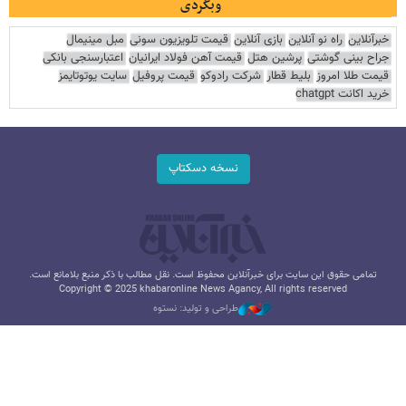
وبگردی
خبرآنلاین
راه نو آنلاین
بازی آنلاین
قیمت تلویزیون سونی
مبل مینیمال
جراح بینی گوشتی
پرشین هتل
قیمت آهن فولاد ایرانیان
اعتبارسنجی بانکی
قیمت طلا امروز
بلیط قطار
شرکت رادوکو
قیمت پروفیل
سایت یوتوتایمز
خرید اکانت chatgpt
نسخه دسکتاپ
تمامی حقوق این سایت برای خبرآنلاین محفوظ است. نقل مطالب با ذکر منبع بلامانع است.
Copyright © 2025 khabaronline News Agancy, All rights reserved
طراحی و تولید: نستوه