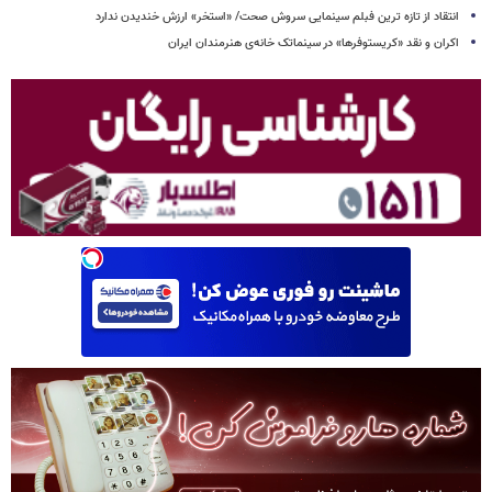
انتقاد از تازه ترین فبلم سینمایی سروش صحت/ «استخر» ارزش خندیدن ندارد
اکران و نقد «کریستوفرها» در سینماتک خانه‌ی هنرمندان ایران