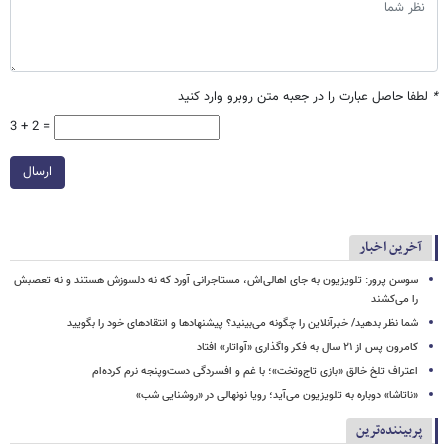
*
لطفا حاصل عبارت را در جعبه متن روبرو وارد کنید
3 + 2 =
ارسال
آخرین اخبار
سوسن پرور: تلویزیون به جای اهالی‌اش، مستاجرانی آورد که نه دلسوزش هستند و نه تعصبش
را می‌کشند
شما نظر بدهید/ خبرآنلاین را چگونه می‌بینید؟ پیشنهادها و انتقادهای خود را بگویید
کامرون پس از ۲۱ سال به فکر واگذاری «آواتار» افتاد
اعتراف تلخ خالق «بازی تاج‌وتخت»؛ با غم و افسردگی دست‌وپنجه نرم کرده‌ام
«ناتاشا» دوباره به تلویزیون می‌آید؛ رویا نونهالی در «روشنایی شب»
پربیننده‌ترین