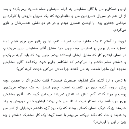
اولین همکاری من با آقای مشایخی به فیلم سینمایی «ماه عسل» برمی‌گردد و بعد
از آن هم در سریال «سرزمین من و نقابداران» که یک سریال تاریخی با کارگردانی
مرتضی جعفری بود، با ایشان همبازی بودم و در هر دو نقش همسرشان را بازی
می‌کردم.
این‌ها را گفتم تا یک خاطره جالب تعریف کنم، اولین پلان من برای فیلم «ماه
عسل» بسیار برایم پر استرس بود، چون باید مقابل آقای مشایخی بازی می‌کردم،
در همان ابتدای کار که مقابل ایشان ایستاده بودم، جایی بود که باید گریه می‌کردم
و داشتم تمام تلاشم را می‌کردم که اشکانم جاری شود. یکدفعه آقای مشایخی
متوجه این ماجرا شدند، به من گفتند چرا تلاش می‌کنی خودت گریه کنی؟
با ترس و لرز گفتم مگر اینگونه طبیعی‌تر نیست؟ گفت دخترم اگر با همین رویه
پیش بروی، آینده بدی در انتظارت است، چون تبدیل به یک دیوانه می‌شوی.
پرسیدم چرا؟ گفتند آدم عاقل که تلاش نمی‌کند بی‌دلیل گریه کند. آقای مشایخی
برای من، فقط یک همکار نبود، استاد من هم بودند ایشان، خانم خوروش و چند
هنرمند بزرگ دیگر، همان کسانی بودند که یک روز آرزو داشتم درخیابان از کنار من
رد شوند و حالا که نگاه می‌کنم می‌بینم با همه آن‌ها یک کار مشترک داشتم و چه
چیز از این با ارزش‌تر؟