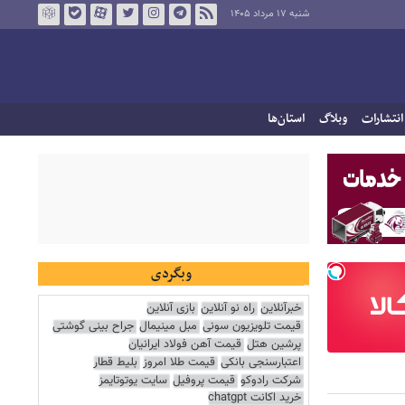
شنبه ۱۷ مرداد ۱۴۰۵
انتشارات
وبلاگ
استان‌ها
وبگردی
خبرآنلاین
راه نو آنلاین
بازی آنلاین
قیمت تلویزیون سونی
مبل مینیمال
جراح بینی گوشتی
پرشین هتل
قیمت آهن فولاد ایرانیان
اعتبارسنجی بانکی
قیمت طلا امروز
بلیط قطار
شرکت رادوکو
قیمت پروفیل
سایت یوتوتایمز
خرید اکانت chatgpt