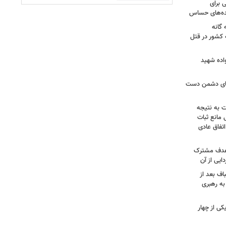
 برای
نده‌های حساس
گانه
 کشور در قتل
واده شهید
وهای دشمن دست
ت به نتیجه
 مانع ثبات
تفاق عادی
 هدف مشترک
یی از آن
اف بعد از
به رهبری
ی از چهار