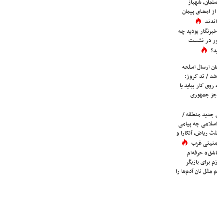
لمان، شهباز
ز امضای پیمان
ندند
برنگار بودید چه
ور در نشست
د؟
ان ارسال اسلحه
شد / تد کروز:
روی کار بیاید یا
جز جمهوری
 جدید منطقه /
اسلامی چه پیامی
لث ریاض، آنکارا و
 امنیتی غرب
شق» حرفه‌ام
م برای بازیگر
 مثل نان آدم‌ها را