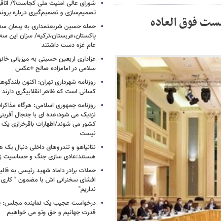
شورای عالی امنیت ملی کجاست؟/ اتاقی
تصمیم‌سازی و تصمیم‌گیری درباره پرو
شست فوق العاده
حمله حسین شریعتمداری به پیمان سه 
پاکستان،عربستان،ترکیه/ سزان این سه
عام غزه دست داشتند
عزاداری اربعین حسینی به میزبانی خان
سلامی در امامزاده صالح +عکس
روزنامه شهرداری تهران: اکنون بلندگ
کسانی است که ظاهر انقلابیگری دارند
روزنامه جمهوری اسلامی: هرگاه مذاکرا
نزدیک می شود،عده ای با جنجال آفرینی
کشور می شوند/اظهارات باقرخرازی یک ا
نیست
نتانیاهو و تندروهای داخلی دنبال یک
هستند:عادی سازی جنگ و حساسیت زدا
حملات برادر داماد شهید رئیسی به قالیب
افشای سخنرانی اش با مضمون " کاری 
نداریم"
درخواست عجیب یک نماینده مجلس: یک
قدرت جهانیم و حق وتو می خواهیم