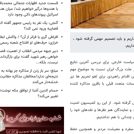
قسمت جدید اظهارات جنجالی محمدباقر 
با هندوها درگیر خواهیم شد/ میان هند
اسرائیل پیوندهای ذاتی وجود دارد
گنجی: یک نفر به رئیس جمهور گفته ال
قضاییه ورود نمی کند؟
افراطی گری یا فراتر از آن؟ / واکنش اب
داریم و باید تصمیم مهمی گرفته شود ،
خرازی: حرف‌های او افتتاح شعبه رسم
اریم.
دبیر جبهه مردمی انقلاب از اهمیت ق
خواهی رهبر شهید گفت؛ برای بازگردان
است خارجی برای بررسی آخرین نتایج
نیست، بلکه...
از ملت بزرگ ایران نسبت به موضوع مهم
مبلغ: سر باز زدن از مذاکره‌ جز بهانه ب
نتیجه‌ای ندارد/مخالفان مذاکره حقانیت ا
. قانون مترقی مصوب سال ۹۲ با عنوان قانون اقدام راهبردی برای لغو تحریم ها نیز
خدشه‌دار می‌کنند
ت متعدد قبلی با باقری مذاکره کننده
حسام الدین آشنا از توافق مکه نوشت؛
تغییر می‌کند؟
ی گرفته شود. از این رو کمیسیون امنیت
 و نمایندگان هم نظرها و نقدهای خود را
چندانی با هم نداشتیم.
 در سفره و معیشت مردم و همچنین حفظ