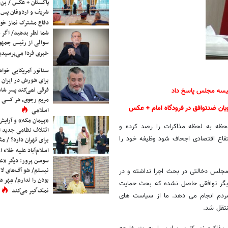
پاکستان + عکس / بن‌س
شریف و اردوغان پس ا
دفاع مشترک نماز خوا
شما نظر بدهید/ اگر خ
سوالی از رئیس جمه
خبری فردا می‌پرسیدی
سناتور آمریکایی خواه
برای شورش در ایران 
فرقی نمی‌کند پسر شاه 
یسه مجلس پاسخ داد
مریم رجوی، هر کسی 
ان ضدتوافق در فرودگاه امام + عکس
اسلامی
«پیمان مکه» و آرایش
ه به لحظه مذاکرات را رصد کرده و
ائتلاف نظامی جدید 
فاع اقتصادی اجحاف شود وظیفه خود را
برای تهران دارد؟ / مث
اسلام‌آباد علیه خلاء
سوسن پرور: دیگر «عا
نیستم/ شو آف‌های لاز
 مجلس دخالتی در بحث اجرا نداشته و در
بودن را ندارم/ مِهر هم
 دیگر توافقی حاصل نشده که بحث حمایت
نمک‌گیر می‌کند
مردم انجام می دهد. ما از سیاست های
نتقل شد.