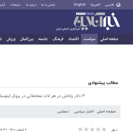
فارسی
العربية
English
تماس با ما
درباره ما
تبلیغات
آرشی
صفحه اصلی
سیاست
اقتصاد
فرهنگ
جامعه
بین‌الملل
ورزش
تا
مطالب پیشنهادی
۳ دلار پاداش در هر لات معاملاتی در بروکر اینوسلو
صفحه اصلی
اخبار سیاسی
مجلس
۹ اسفند ۱۴۰۰ - ۱۶:۳۱
۰ نفر