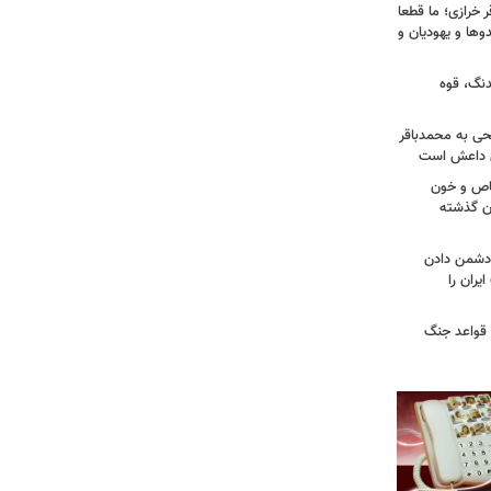
خرازی؛ ما قطعا
وها و یهودیان و
دنگ، قوه
طحی به محمدباقر
ی داعش است
صاص و خون
دن گذشته
ه دشمن دادن
یران را
 قواعد جنگ