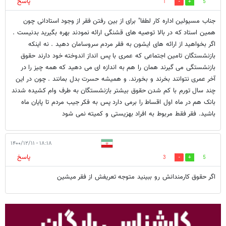
پاسخ
1
5
جناب مسیولین اداره کار لطفا" برای از بین رفتن فقر از وجود استادانی چون
همین استاد که در بالا توصیه های قشنگی ارائه نمودند بهره بگیرید بدنیست .
اگر بخواهید از ارائه های ایشون به فقر مردم سروسامان دهید . نه اینکه
بازنشستگان تامین اجتماعی که عمری با پس انداز اندوخته خود دارند حقوق
بازنشستگی می گیرند همان را هم به اندازه ای می دهید که همه چیز را در
آخر عمری نتوانند بخرند و بخورند. و همیشه حسرت بدل بمانند . چون در این
چند سال تورم با کم شدن حقوق بیشتر بازنشستگان به طرف وام کشیده شدند
بانک هم در ماه اول اقساط را برمی دارد پس به فکر جیب مردم تا پایان ماه
باشید. فقر فقط مربوط به افراد بهزیستی و کمیته نمی شود
۱۸:۱۸ - ۱۴۰۰/۱۲/۱۱
پاسخ
3
5
اگر حقوق کارمندانش رو ببینید متوجه تعریفش از فقر میشین