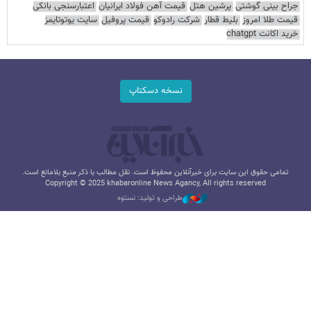
جراح بینی گوشتی
پرشین هتل
قیمت آهن فولاد ایرانیان
اعتبارسنجی بانکی
قیمت طلا امروز
بلیط قطار
شرکت رادوکو
قیمت پروفیل
سایت یوتوتایمز
خرید اکانت chatgpt
نسخه دسکتاپ
تمامی حقوق این سایت برای خبرآنلاین محفوظ است. نقل مطالب با ذکر منبع بلامانع است.
Copyright © 2025 khabaronline News Agancy, All rights reserved
طراحی و تولید: نستوه