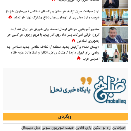
نماز جماعت سران ترکیه، عربستان و پاکستان + عکس / بن‌سلمان، شهباز
شریف و اردوغان پس از امضای پیمان دفاع مشترک نماز خواندند
سناتور آمریکایی خواهان ارسال اسلحه برای شورش در ایران شد / تد
کروز: فرقی نمی‌کند پسر شاه روی کار بیاید یا مریم رجوی، هر کسی جز
جمهوری اسلامی
«پیمان مکه» و آرایش جدید منطقه / ائتلاف نظامی جدید اسلامی چه
پیامی برای تهران دارد؟ / مثلث ریاض، آنکارا و اسلام‌آباد علیه خلاء
امنیتی غرب
وبگردی
خبرآنلاین
راه نو آنلاین
بازی آنلاین
قیمت تلویزیون سونی
مبل مینیمال