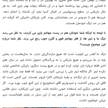
تیمت را عوض کنی. مانند آقای شیری که بهترین کار را کرد و به باشگاه دیگر رفت
تا فشاری که رویش بود برداشته شود و در آن باشگاه بتواند بهتر بازی کند. به هر
حال بازیکنی در سطح پرسپولیس در فینال آسیا نباید آن اشتباه را انجام دهد.
خریدها هم تا حدودی در حد بضاعتشان بوده. الان بازیکنان تاجیکی که گرفته اند
هم در حد لیگ خودمان هستند.
با توجه به اینکه شما خودتان هم در پست مهاجم بازی می کردید، به نظر می رسد
لیگ ما و تیم ها، از فقر مهاجم قوی و گلزن خوب رنج می برند. نظر شما درباره
این موضوع چیست؟
لیگ ما آنقدر بی کیفیت است که هیچ سازندگی‌ای ندارد. ما سال‌هاست در بخش
پایه در جا می‌زنیم و هیچ بازیکنی را به بزرگسالان تحویل نداده ایم. در سال های
اخیر فقط دروازه بان تولید کرده ایم و در هیچ پست دیگری، بازیکن شاخصی تولید
نکرده ایم. اگر شاکله تیم ملی را بررسی کنید، می بینید که فقط چند بازیکن مانند
وحید امیری از دل لیگ‌اند و بقیه بازیکنان اکثرا لژیونر هستند. این گنجی است که
آقای کی روش گذاشت و امیدواریم آقای اسکوچیج از این گنج خوب بهره ببرد، اگر
هم شخص دیگری آمد استفاده خوبی داشته باشد. چون این بازیکنان، نسل طلایی
ایران هستند و به شما قول می دهم بعد از این نسل در تولید فوتبالیست سیر
نزولی خواهیم داشت.