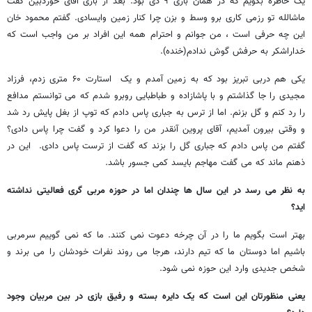
یک خاطره بگویم که در همان بازی ۹ دی بود. بعد از بازی آقای خوردبین گفت
ماشالله تو رزمی کاری برو وسط و بزن چرا کنار زمین وایسادی. گفتم محمود خان
این چه حرفی است ، من جوانم و احترام همه این افراد بر من واجب است که
خداراشکر به حرفش گوش ندادم(خنده).
یکی هم دربی تبریز بود که به زمین آمدم و یک استارت ۶۰ متری زدم، فرزاد
مجیدی را جا گذاشتم و با پاشازاده و طباطبایی روبرو شدم که می توانستم مدافع
را رد کنم و گل بزنم. اما از ترس به جباری پاس دادم که توپ از بغل پایش رد شد
و وقتی بیرون آمدیم، آقای پروین آنقدر من را دعوا کرد و گفت چرا پاس دادی؟
گفتم من پاس دادم که جباری گل را بزند که گفت از ترست پاس دادی. این در
ذهنم ماند که می گفت مهاجم بایسد کمی جسور باشد.
به نظر می رسد در این سال ها چندان اما در حوزه مربی گری فعالیتی نداشته
اید؟
بهتر است بگویم ما را در آن چرخه دعوت نمی کنند. ما که نمی گوییم سرمربی
باشیم اما دوستان ما که تیم دارند، هرجا می روند نفرات خودشان را می برند و
شخص جدیدی وارد این حوزه نمی شود.
یعنی منظورتان این است که یک دایره بسته و رفیق بازی در بین مربیان وجود