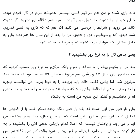
دارد؟
باند بازی شده و من هم در تیم کسی نیستم. همیشه سرم در کار خودم بوده.
خیلی هم از ما دعوت به عمل نمی آورند و من هم علاقه ای ندارم؛ اگر دعوت
کنند می رویم و شرایط را بررسی می کنیم اگر هم نه که کاری به کسی نداریم.
شما دیدید که پرسپولیس حق و حقوق من را بعد از این سال ها هم نداد ولی به
دلیل عشقی که هوادار دارد، نخواستم پنجره تیم بسته شود.
یعنی بدهی تان را به نرخ روز بخشیدید ؟
بله من با وکیلم پولم را با تعرفه و تورم بانک مرکزی به نرخ روز حساب کردیم که
۸۰ میلیون برای سال ۸۲ و رقمی هم مربوط به سال ۷۹ به بعد بود که حدود ۸۰۰
میلیون شد. اما وقتی گفتند فقط باید پرونده را به فیفا ببرید، می توانستم پنجره
را به راحتی ببندم اما دقیقا وقتی بود که خواستند پنجره تیم را ببندند و من بدهی
ام را بخشیدم و گفتم این هدیه من است به باشگاه.
ولی ناراحتی من این است که یک بار حتی زنگ نزدند تشکر کنند یا از قدیمی ها
تجلیل کنند. این هم به این دلیل است که در طول سال، چند مدیر مختلف می
آید و می رود، و یادشان نیست که اصلا کدام بازیکن بدهی اش را بخشیده و چه
کار کرده. خودتان می دانید فوتبالم چطور بود و هیچ وقت کم نمی گذاشتم. من