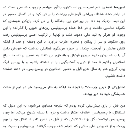
امیررضا احمدی
؛ نام امیرحسین اصلانیان، یادآور مهاجم چارچوب شناسی است که
در اواخر دهه هفتاد، پیراهن قرمزهای پایتخت را بر تن کرد و در ۴سال حضور در
این تیم، نزدیک به ۱۰۰ بار پیراهن این باشگاه را بر تن کرد. بازیکن تنومندی که
تکنیک مناسبی داشت و در خط حمله پرسپولیس روزهای خوبی را گذراند؛ با این
وجود، او هرگز به تیم ملی دعوت نشد و نهایتا از ترکیب اصلی پرسپولیس رفت
روی سکوها و سر از پیکان و فجیره امارات درآورد. با این وصف او بعد از اینکه
کفش هایش را آویخت، چندان در حوزه مربیگری فعالیتی نداشت که خودش دلیل
آن را بسته بودن دایره مربیان فوتبال و باندبازی می داند؛ به همین بهانه، به سراغ
اصلانیان رفتیم تا بعد از دربی، گفت‌وگویی با او داشته باشیم و با بررسی لیگ
برتر، گریزی هم به سال های قبل و حضور اصلانیان در پرسپولیس، در دهه هشتاد
داشته باشیم.
تحلیل‌تان از دربی چیست؟ با توجه به اینکه به نظر می‌رسید هر دو تیم از حالت
همیشگی خود به دور بودند.
من قبل از بازی پیش‌بینی کرده بودم که نتیجه مساوی می‌شود؛ به این دلیل که
استقلال، با پرسپولیس اختلاف امتیاز داشت و بازی را بسته شروع می‌کرد اما چون
پرسپولیس توانست گل بزند، تاکتیکی که از قبل در ذهن کادر استقلال بود را بهم
ریخت و از تعویض های طلایی که انجام شد، جواب گرفتند. پرسپولیس نسبت به