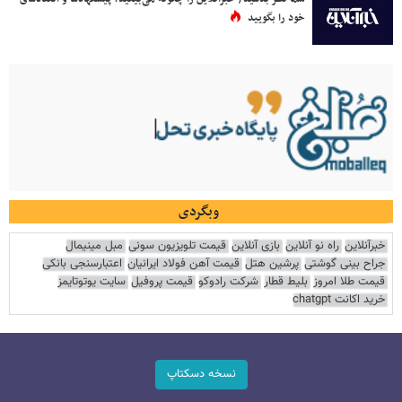
خود را بگویید
وبگردی
خبرآنلاین
راه نو آنلاین
بازی آنلاین
قیمت تلویزیون سونی
مبل مینیمال
جراح بینی گوشتی
پرشین هتل
قیمت آهن فولاد ایرانیان
اعتبارسنجی بانکی
قیمت طلا امروز
بلیط قطار
شرکت رادوکو
قیمت پروفیل
سایت یوتوتایمز
خرید اکانت chatgpt
نسخه دسکتاپ