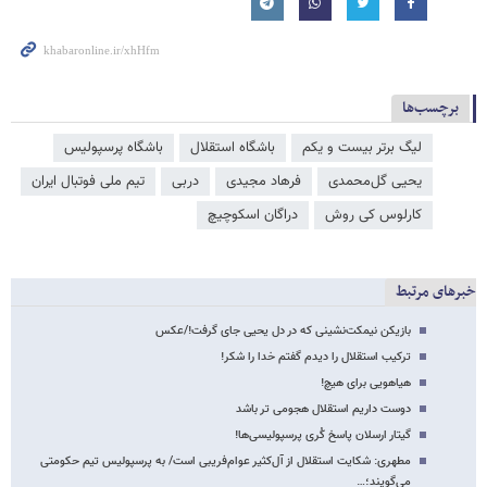
برچسب‌ها
لیگ برتر بیست و یکم
باشگاه استقلال
باشگاه پرسپولیس
یحیی گل‌محمدی
فرهاد مجیدی
دربی
تیم ملی فوتبال ایران
کارلوس کی روش
دراگان اسکوچیچ
خبرهای مرتبط
بازیکن نیمکت‌نشینی که در دل یحیی جای گرفت!/عکس
ترکیب استقلال را دیدم گفتم خدا را شکر!
هیاهویی برای هیچ!
دوست داریم استقلال هجومی تر باشد
گیتار ارسلان پاسخ کُری پرسپولیسی‌ها!
مطهری: شکایت استقلال از آل‌کثیر عوام‌فریبی است/ به پرسپولیس تیم حکومتی
می‌گویند؛…