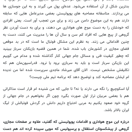
بدترین شکل از آن استفاده می‌شود. عده‌ای پول می گیرند و به این جوسازی ها
می پردازند. متاسفانه مصاحبه های پوپولیستی بعضی مدیرعامل هایی که سابقه
دارند هم به این موضوع دامن می زند و برای من تعجب آور است. یعنی افرادی
که خودشان را به دست موج های هواداری می دهند، و برای به دست آوردن نظر
گروهی از پیج هایی که افراد کم سن و سال آن ها را مدیریت می کنند، دست به
چنین اقداماتی می زنند. به نظرم این مشکل فوتبال ما است که در بد موقعی
فضای مجازی در کشورمان باب شده. شما در همین قضیه بازیکنان سرباز ببینید
که چطور کیفیت فنی و مسائل جام جهانی کنار گذاشته شده و مدام می گوییم
این بازیکن سرباز است و باید به سربازی برود یا نرود. فدراسیون‌مان هم که
تکلیفش مشخص نیست. الان آقای میرشاد ماجدی سرپرست شده اما من ندیده
ام ایشان مصاحبه کند و توضیح دهد که برنامه تیم ملی چیست؟
آیا اسکوچیچ را نگه می دارند یا نه؟ تا جایی که من شنیده ام قرار است مذاکراتی
هم با بعضی مربیان تراز اول صورت بگیرد چون اگر بخواهیم در جام جهانی از
گروه خود صعود یکنیم به مربی احتیاج داریم دانش در گردش فوتبالش از لیگ
ایران بالاتر باشد.
درباره این موج هواداری و اقدامات پوپولیستی که گفتید، علاوه بر صفحات مجازی،
گروهی از پیشکسوتان استقلال و پرسپولیس که مویی سپیده کرده اند هم دست