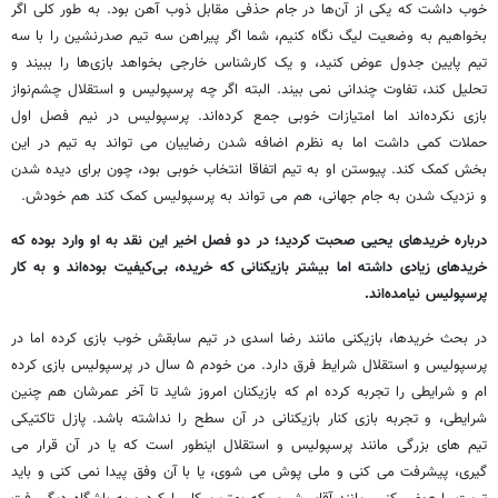
خوب داشت که یکی از آن‌ها در جام حذفی مقابل ذوب آهن بود. به طور کلی اگر
بخواهیم به وضعیت لیگ نگاه کنیم، شما اگر پیراهن سه تیم صدرنشین را با سه
تیم پایین جدول عوض کنید، و یک کارشناس خارجی بخواهد بازی‌ها را ببیند و
تحلیل کند، تفاوت چندانی نمی بیند. البته اگر چه پرسپولیس و استقلال چشم‌نواز
بازی نکرده‌اند اما امتیازات خوبی جمع کرده‌اند. پرسپولیس در نیم فصل اول
حملات کمی داشت اما به نظرم اضافه شدن رضاییان می تواند به تیم در این
بخش کمک کند. پیوستن او به تیم اتفاقا انتخاب خوبی بود، چون برای دیده شدن
و نزدیک شدن به جام جهانی، هم می تواند به پرسپولیس کمک کند هم خودش.
درباره خریدهای یحیی صحبت کردید؛ در دو فصل اخیر این نقد به او وارد بوده که
خریدهای زیادی داشته اما بیشتر بازیکنانی که خریده، بی‌کیفیت بوده‌اند و به کار
پرسپولیس نیامده‌اند.
در بحث خریدها، بازیکنی مانند رضا اسدی در تیم سابقش خوب بازی کرده اما در
پرسپولیس و استقلال شرایط فرق دارد. من خودم ۵ سال در پرسپولیس بازی کرده
ام و شرایطی را تجربه کرده ام که بازیکنان امروز شاید تا آخر عمرشان هم چنین
شرایطی، و تجربه بازی کنار بازیکنانی در آن سطح را نداشته باشد. پازل تاکتیکی
تیم های بزرگی مانند پرسپولیس و استقلال اینطور است که یا در آن قرار می
گیری، پیشرفت می کنی و ملی پوش می شوی، یا با آن وفق پیدا نمی کنی و باید