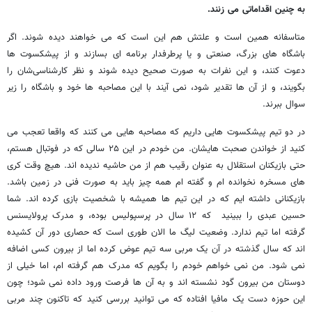
به چنین اقداماتی می زنند.
متاسفانه همین است و علتش هم این است که می خواهند دیده شوند. اگر
باشگاه های بزرگ، صنعتی و یا پرطرفدار برنامه ای بسازند و از پیشکسوت ها
دعوت کنند، و این نفرات به صورت صحیح دیده شوند و نظر کارشناسی‌شان را
بگویند، و از آن ها تقدیر شود، نمی آیند با این مصاحبه ها خود و باشگاه را زیر
سوال ببرند.
در دو تیم پیشکسوت هایی داریم که مصاحبه هایی می کنند که واقعا تعجب می
کنید از خواندن صحبت هایشان. من خودم در این ۲۵ سالی که در فوتبال هستم،
حتی بازیکنان استقلال به عنوان رقیب هم از من حاشیه ندیده اند. هیچ وقت کری
های مسخره نخوانده ام و گفته ام همه چیز باید به صورت فنی در زمین باشد.
بازیکنانی داشته ایم که در این تیم ها همیشه با شخصیت بازی کرده اند. شما
حسین عبدی را ببینید که ۱۲ سال در پرسپولیس بوده، و مدرک پرولایسنس
گرفته اما تیم ندارد. وضعیت لیگ ما الان طوری است که حصاری دور آن کشیده
اند که سال گذشته در آن یک مربی سه تیم عوض کرده اما از بیرون کسی اضافه
نمی شود. من نمی خواهم خودم را بگویم که مدرک هم گرفته ام، اما خیلی از
دوستان من بیرون گود نشسته اند و به آن ها فرصت ورود داده نمی شود؛ چون
این حوزه دست یک مافیا افتاده که می توانید بررسی کنید که تاکنون چند مربی