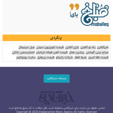
وبگردی
خبرآنلاین
راه نو آنلاین
بازی آنلاین
قیمت تلویزیون سونی
مبل مینیمال
جراح بینی گوشتی
پرشین هتل
قیمت آهن فولاد ایرانیان
اعتبارسنجی بانکی
قیمت طلا امروز
بلیط قطار
شرکت رادوکو
قیمت پروفیل
سایت یوتوتایمز
نسخه دسکتاپ
تمامی حقوق این سایت برای خبرآنلاین محفوظ است. نقل مطالب با ذکر منبع بلامانع است.
Copyright © 2025 khabaronline News Agancy, All rights reserved