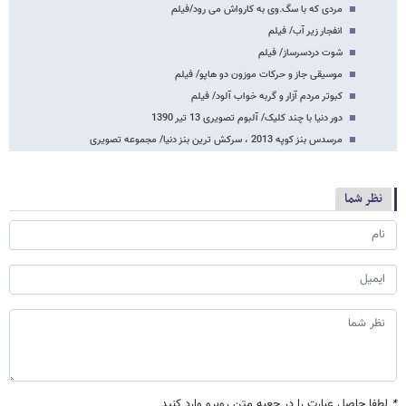
مردی که با سگ.وی به کارواش می رود/فیلم
انفجار زیر آب/ فیلم
شوت دردسرساز/ فیلم
موسیقی جاز و حرکات موزون دو هاپو/ فیلم
کبوتر مردم آزار و گربه خواب آلود/ فیلم
دور دنیا با چند کلیک/ آلبوم تصویری 13 تیر 1390
مرسدس بنز کوپه 2013 ، سرکش ترین بنز دنیا/ مجموعه تصویری
نظر شما
*
لطفا حاصل عبارت را در جعبه متن روبرو وارد کنید