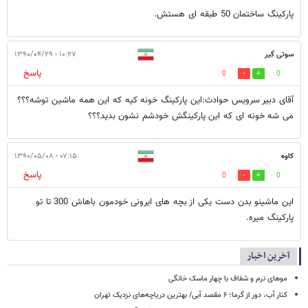
پارکینگ ساختمان 50 طبقه ای هستش.
سوتی گیر
۱۰:۲۷ - ۱۳۹۰/۰۴/۲۹
پاسخ
0
0
آقای دبیر سرویس حوادث:این پارکینگ خونه کیه که این همه ماشین توشه؟؟؟
می شه خونه ای که این پارکینگش خودشم نشون بدید؟؟؟
کاوه
۰۷:۱۵ - ۱۳۹۰/۰۵/۰۸
پاسخ
0
0
این ماشینو بدن دست یکی از بچه های ایرونی خودمون باهاش 300 تا تو
پارکینگ میره.
آخرین اخبار
موهای نرم و شفاف با چهار ماسک خانگی
کنار آب، دور از گرما؛ ۶ مقصد آبی/ بهترین دریاچه‌های نزدیک تهران