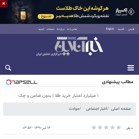
×
فارسی
العربية
English
تماس با ما
درباره ما
تبلیغات
آرشیو
پنجشنبه ۱۵ مرداد ۱۴۰۵
مطالب پیشنهادی
۱ میلیارد اعتبار خرید طلا | بدون ضامن و چک
صفحه اصلی
اخبار اجتماعی
حوادث
۱۴ تیر ۱۳۹۰ - ۰۳:۵۲
۰ نفر