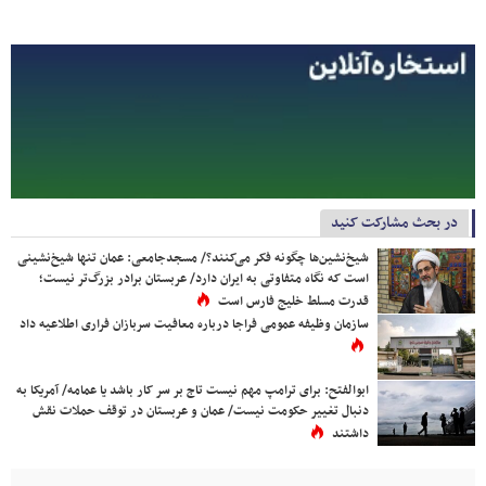
در بحث مشارکت کنید
شیخ‌نشین‌ها چگونه فکر می‌کنند؟/ مسجدجامعی: عمان تنها شیخ‌نشینی
است که نگاه متفاوتی به ایران دارد/ عربستان برادر بزرگ‌تر نیست؛
قدرت مسلط خلیج فارس است
سازمان وظیفه عمومی فراجا درباره معافیت سربازان فراری اطلاعیه داد
ابوالفتح: برای ترامپ مهم نیست تاج بر سر کار باشد یا عمامه/ آمریکا به
دنبال تغییر حکومت نیست/ عمان و عربستان در توقف حملات نقش
داشتند