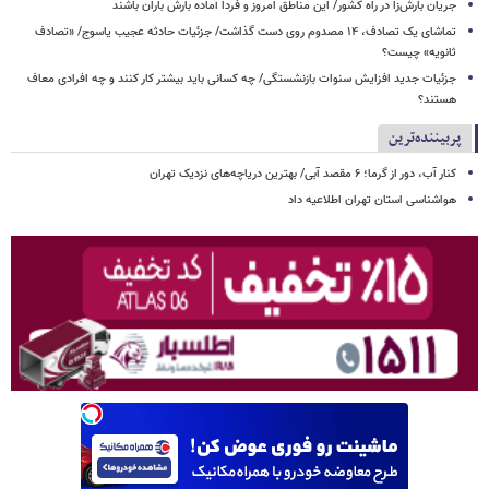
جریان بارش‌زا در راه کشور/ این مناطق امروز و فردا آماده بارش باران باشند
تماشای یک تصادف، ۱۴ مصدوم روی دست گذاشت/ جزئیات حادثه عجیب یاسوج/ «تصادف
ثانویه» چیست؟
جزئیات جدید افزایش سنوات بازنشستگی/ چه کسانی باید بیشتر کار کنند و چه افرادی معاف
هستند؟
پربیننده‌ترین
کنار آب، دور از گرما؛ ۶ مقصد آبی/ بهترین دریاچه‌های نزدیک تهران
هواشناسی استان تهران اطلاعیه داد