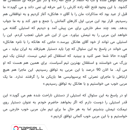
شرایط عوض شده و لب به انتقاد از فتح الله زاده و کار غیر حرفه ای استقلالی ها
گشود. با این وجود فتح الله زاده کارش را غیر حرفه ای نمی داند و می گوید:« ما
قبل از عید بود که مذاکرات مان را با آقای « هانکل» آغاز کردیم و به توافقاتی هم
رسیدیم. قرار بود این مربی اول کارهای آلمانش را جمع و جور کند و به ما جواب
بدهد. بعد چند سفر خارجی برای من پیش آمد و دیدیم که استیلی گفته می
خواهد این مربی را به تیمش بیاورد. من از این خبر خیلی تعجب کردم. این را
استیلی می تواند از خود آقای هانکل بپرسد.» حاجی که هانکه را با نام« هانکل»
می خواند در پاسخ به این سئوال که چرا باید دستیار هیتزفلد به ایران بیاید ، می
گوید:« حالا شما صبر کنید و ببینید که استقلال کم تیمی نیست. ایشان یک تیم
بزرگ می خواستند و استقلال بهترین تیم آسیاست. برای همین هم هست که او
می آید. ما الان 90 درصد با این مربی به توافق رسیدیم. این ماجرا هم هیچ
ارتباطی با ماجرای نصرتی که پرسپولیسی ها بازیکن ما را گرفتند ندارد. ما یک
مربی خوب می خواستیم و با هانکل به توافق رسیدیم.»
او در پاسخ به این سئوال که استیلی از دستش ناراحت شده هم می گوید:« این
قدر استیلی را دوست دارم که اگر بخواهد حاضرم خودم به عنوان دستیار روی
نیمکت تیمش بنشینم اما به هر حال ما برای تیم مان مربی خوب خارجی می
خواستیم و با این مربی خوب آلمانی توافق کردیم.»