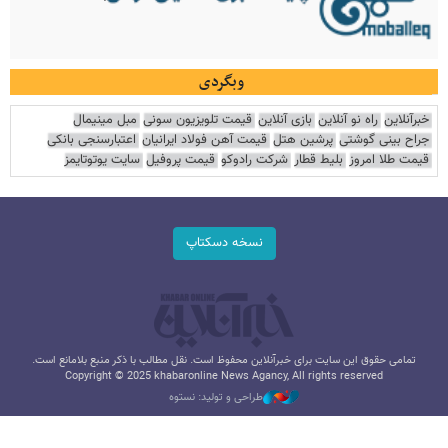
وبگردی
خبرآنلاین
راه نو آنلاین
بازی آنلاین
قیمت تلویزیون سونی
مبل مینیمال
جراح بینی گوشتی
پرشین هتل
قیمت آهن فولاد ایرانیان
اعتبارسنجی بانکی
قیمت طلا امروز
بلیط قطار
شرکت رادوکو
قیمت پروفیل
سایت یوتوتایمز
نسخه دسکتاپ
تمامی حقوق این سایت برای خبرآنلاین محفوظ است. نقل مطالب با ذکر منبع بلامانع است.
Copyright © 2025 khabaronline News Agancy, All rights reserved
طراحی و تولید: نستوه