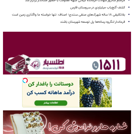
مراسم سالروز شهادت فرمانده گیلانی جبهه مقاومت با حضور استاندار برگزار شد
کشف گنج‌یاب میلیاردی در سروستان فارس
بلاتکلیفی ۱۸ ساله شهرک‌های صنفی سنندج؛ اصناف: تنها خواسته ما واگذاری زمین است
فرماندار لنگرود:رسانه‌ها پل توسعه شهرستان باشند