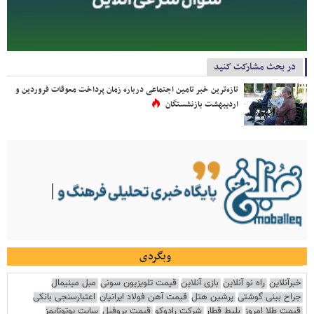
در بحث مشارکت کنید
تازه‌ترین خبر تامین اجتماعی درباره زمان پرداخت معوقات فروردین و
اردیبهشت بازنشستگان
وبگردی
خبرآنلاین
راه نو آنلاین
بازی آنلاین
قیمت تلویزیون سونی
مبل مینیمال
جراح بینی گوشتی
پرشین هتل
قیمت آهن فولاد ایرانیان
اعتبارسنجی بانکی
قیمت طلا امروز
بلیط قطار
شرکت رادوکو
قیمت پروفیل
سایت یوتوتایمز