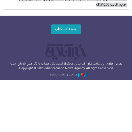
خرید اکانت chatgpt
نسخه دسکتاپ
تمامی حقوق این سایت برای خبرآنلاین محفوظ است. نقل مطالب با ذکر منبع بلامانع است.
Copyright © 2025 khabaronline News Agancy, All rights reserved
طراحی و تولید: نستوه