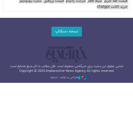
قیمت طلا امروز
بلیط قطار
شرکت رادوکو
قیمت پروفیل
سایت یوتوتایمز
خرید اکانت chatgpt
نسخه دسکتاپ
تمامی حقوق این سایت برای خبرآنلاین محفوظ است. نقل مطالب با ذکر منبع بلامانع است.
Copyright © 2025 khabaronline News Agancy, All rights reserved
طراحی و تولید: نستوه