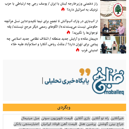
راز دشمنی وزیرخارجه لبنان با ایران / یوسف رجی چه ارتباطی با حزب
نزدیک به اسرائیل دارد؟
از آب‌بازی در پارک آب‌وآتش تا تجمع برای نیما تکیدو؛«این نسل هرآنچه
حکومتی نیست می‌پسندند»/ الگوهای رسمی دیگر مرجع نیستند/ یقه
نوجوان‌ها را نگیرید!
«پیمان مکه» و آرایش جدید منطقه / ائتلاف نظامی جدید اسلامی چه
پیامی برای تهران دارد؟ / مثلث ریاض، آنکارا و اسلام‌آباد علیه خلاء
امنیتی غرب
وبگردی
خبرآنلاین
راه نو آنلاین
بازی آنلاین
قیمت تلویزیون سونی
مبل مینیمال
جراح بینی گوشتی
پرشین هتل
قیمت آهن فولاد ایرانیان
اعتبارسنجی بانکی