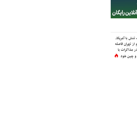
نش با آمریکا،
از تهران فاصله
در مذاکرات با
 و چین شود