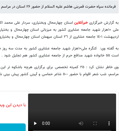
فرمانده سپاه حضرت قمربنی هاشم علیه السلام از حضور ۲۶ استان در مراسم کنگره ملی شهدای عشایری خبرداد.
به گزارش خبرگزاری
خبرآنلاین
استان چهارمحال وبختیاری، سردار علی محمد اک
اردیبهشت ١٤٠١ جامعه عشایری از ٢٦ استان میهمان استان چهارمحال و بختیاری خواهند بود.
به گفته وی: کنگره ملی۱۰هزار شهید جامعه عشایری کشور به مدت 
است ٥٥ خانواده شهید مدافع حرم از جامعه عشایری کشور هم تجلیل شود .
وی خاطر نشان کرد : ٢٥ کمیته تخصصی برای برگزاری هرچه باشک
مراسم، شب شعر اقوام با حضور ٥٠٠ شاعر حماسی و آیینی کشور پیش بینی شده است .
با دیدن این وی