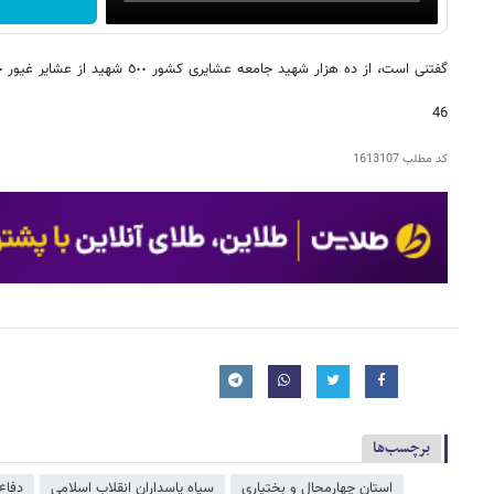
گفتنی است، از ده هزار شهید جامعه عشایری کشور ٥٠٠ شهید از عشایر غیور چهارمحال و بختیاری هستند.
46
کد مطلب
1613107
برچسب‌ها
استان چهارمحال و بختیاری
سپاه پاسداران انقلاب اسلامی
دفاع