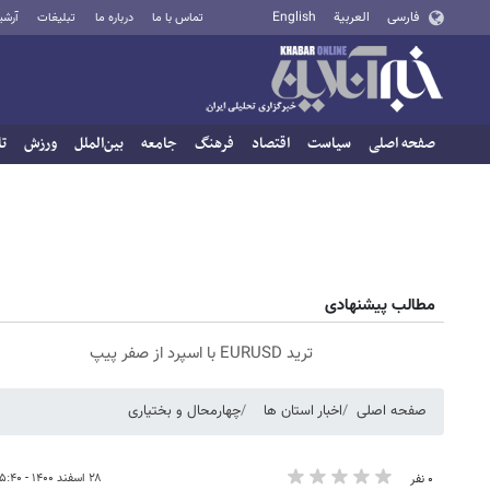
فارسی
العربية
English
تماس با ما
درباره ما
تبلیغات
آرشی
صفحه اصلی
سیاست
اقتصاد
فرهنگ
جامعه
بین‌الملل
ورزش
تا
مطالب پیشنهادی
ترید EURUSD با اسپرد از صفر پیپ
صفحه اصلی
اخبار استان ها
چهارمحال و بختیاری
۲۸ اسفند ۱۴۰۰ - ۱۵:۴۰
۰ نفر