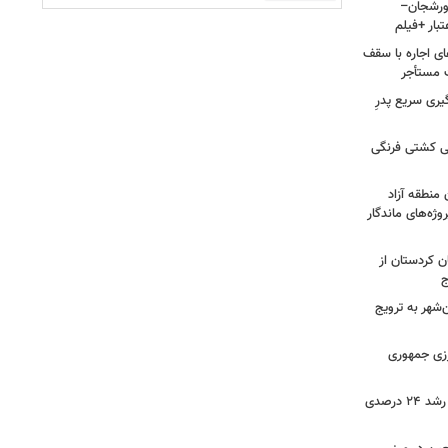
ر سورشجان–
ای اجاره با سقف
یری سریع پدرِ
نی کشتی فرنگی
 منطقه آزاد
وژه‌های ماندگار
ن کردستان از
ج
هر به ترویج
رزی جمهوری
ثبت بیش از ۲.۷ میلیون تردد در ایلام؛ رشد ۲۴ درصدی