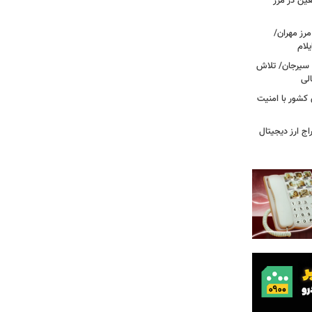
عین در مرز
 مرز مهران/
د سیرجان/ تلاش
لی
 مرزهای کشور با امنیت
راج ارز دیجیتال