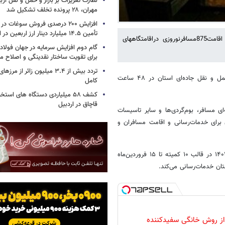
نظارت تعزیرات بر بازار و حمل و نقل ارب
مهران، ۲۸ پرونده تخلف تشکیل شد
افزایش ۲۰۰ درصدی فروش سوغات در
تأمین ۱۴.۵ میلیارد دینار ارز اربعین در ایلام
مدیرکل میراث فرهنگی،گردشگری وصنایع دستی چهارمحال و بختیاری از اقامت875مسافرنوروزی دراقامتگاههای
گام دوم افزایش سرمایه در جهان فولا
برای تقویت ساختار نقدینگی و اصلاح ما
تردد بیش از ۳.۴ میلیون زائر از
علیرضا جیلان تاکید کرد: براساس آمار تردد شمارهای اداره‌کل راهداری و حمل و نقل جاده‌ای استان در ۴۸ ساعت
کامل
کشف ۵۸ میلیاردی دستگاه های استخ
قاچاق در اردبیل
‌آپارتمان‌ها، خانه‌ای مسافر، بوم‌گردی‌ها و سایر تاسیسات
 برای خدمات‌رسانی و اقامت مسافران و
جیلان تصریح کرد: ستاد اجرایی ساماندهی و ارتقای خدمات سفر برای نوروز ۱۴۰۱ در قالب ۱۰ کمیته تا ۱۵ فروردین‌ماه
 از روش خانگی سفیدکننده