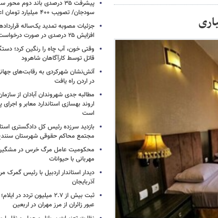
پیشرفت ۳۵ درصدی باند دوم محو
سودجان/ تصویب ۴۰۰ میلیارد تومان اعتبار +فیلم
جزئیات مصوبه تمدید یک‌ساله قرارداده
افزایش ۲۵ درصدی در صورت درخواست مستأجر
وقتی خون، آب چاه را رنگین کرد؛ دستگ
قاتل توسط کارآگاهان شاهرود
آتش‌نشان شهرکردی به رقابت‌های جها
در اردن راه یافت
مطالبه جدی شهروندان آبادان از سازمان
اروند بهسازی استاندارد معابر و اجرای پر
است
بازدید سرزده رئیس کل دادگستری استا
مجتمع محاکم حقوقی شهرستان سنند
محکومیت عامل مرگ خرس در مشگین‌ش
مهربانی با حیوانات
دیدار استاندار اردبیل با رئیس گمرک م
آذربایجان
عبور زائران از مرز مهران در اربعین