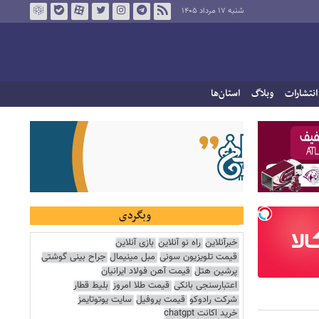
شنبه ۱۷ مرداد ۱۴۰۵
انتشارات
وبلاگ
استان‌ها
وبگردی
خبرآنلاین
راه نو آنلاین
بازی آنلاین
قیمت تلویزیون سونی
مبل مینیمال
جراح بینی گوشتی
پرشین هتل
قیمت آهن فولاد ایرانیان
اعتبارسنجی بانکی
قیمت طلا امروز
بلیط قطار
شرکت رادوکو
قیمت پروفیل
سایت یوتوتایمز
خرید اکانت chatgpt