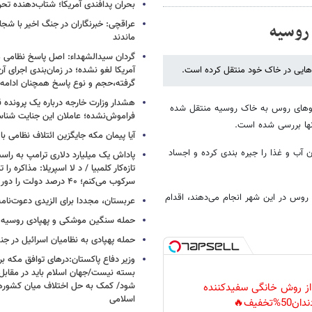
بحران پدافندی آمریکا؛ شتاب‌دهنده تح
عراقچی: خبرنگاران در جنگ اخیر با شجا
 روسیه
ماندند
گردان سیدالشهداء: اصل پاسخ نظامی م
‌هایی در خاک خود منتقل کرده است.
آمریکا لغو نشده؛ در زمان‌بندی اجرای 
گرفته،حجم و نوع پاسخ همچنان ادامه 
هشدار وزارت خارجه درباره یک پرونده ق
روهای روس به خاک روسیه منتقل شده
فراموش‌نشده؛ عاملان این جنایت شنا
آنها بررسی شده است.
آیا پیمان مکه جایگزین ائتلاف نظامی با
 آب و غذا را جیره بندی کرده‌ و اجساد
پاداش یک میلیارد دلاری ترامپ به راست
تازه‌کار کلمبیا / د لا اسپریلا: مذاکره را 
سرکوب می‌کنم؛ ۴۰ درصد دولت را دور می‌ریزم
روس در این شهر انجام می‌دهند، اقدام
عربستان، مجددا برای الزیدی دعوت‌نامه
حمله سنگین موشکی و پهپادی روسیه 
حمله پهپادی به نظامیان اسرائیل در جن
وزیر دفاع پاکستان:درهای توافق مکه بر
بسته نیست/جهان اسلام باید در مقابل
شود/ کمک به حل اختلاف میان کشورهای
 از روش خانگی سفیدکننده
اسلامی
دان50%تخفیف🔥