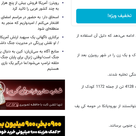
رویترز: آمریکا فروش بیش از پنج هزار
به چند کشور عربی را تائید کرد
تخفیف ویژه!
اسحاق‌ دار: به حضور در مراسم امضای 
افتخار می‌کنم / امیدواریم که منجر به 
منطقه‌ای شود
دامه می‌دهد که دلیل آن استفاده از
برکناری ناگهانی یک سپهبد ارتش آمریک
/ او نقش پررنگی در مدیریت جنگ داش
منابع آگاه به سی‌ان‌ان: کین به دنبال ی
دک و یک زن را در شهر روبیژن بعد از
جنگ است/وقتی ژنرال برای پایان جنگ
حلقه ترامپ می‌شود/ما درگیر یک بازی
هستیم
تیموشنکو از مقامات دفتر ریاست جمهوری اوکراین ضمن اعلام این مطلب گفت 4128 تن از جمله 1172 کودک از
توانستند از بورودیانکا در حومه کی یف
جنوبی برسانند.