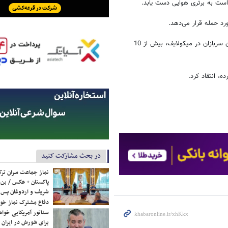
 است به برتری هوایی دست یابد.
رد حمله قرار می‌دهد.
خبرنگار سی ان ان گزارش داد در حمله موشکی به پادگان نظامی و محل اسکان سربازان در میکولایف، بیش از 10
، انتقاد کرد.
در بحث مشارکت کنید
نماز جماعت سران ترک
پاکستان + عکس / بن‌س
شریف و اردوغان پس ا
دفاع مشترک نماز خوا
سناتور آمریکایی خواه
برای شورش در ایران 