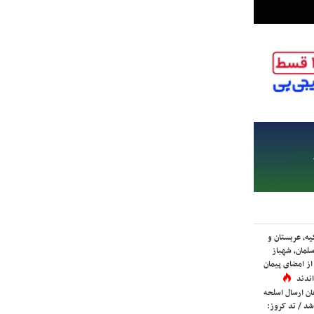
یه، عربستان و
لمان، شهباز
ز امضای پیمان
ندند
ان ارسال اسلحه
شد / تد کروز: