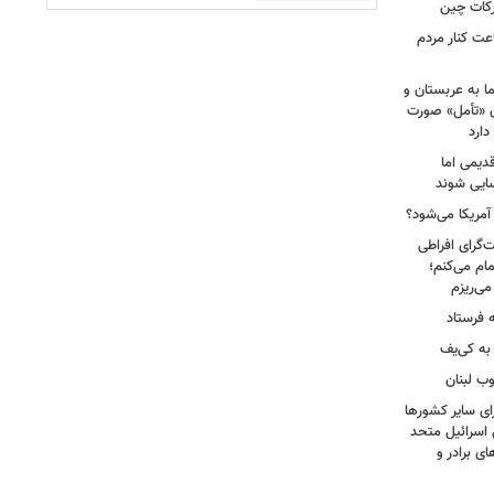
رکات چین
عت کنار مردم
ا به عربستان و
آن «تأمل» صورت
دارد
دیمی اما
سایی شوند
 آمریکا می‌شود؟
‌گرای افراطی
تمام می‌کنم؛
 فرستاد
به کی‌یف
وب لبنان
ای سایر کشورها
 اسرائیل متحد
 برادر و