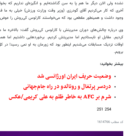
نشده ولی الان دیگر ما هم پا به سن گذاشته‌ایم و انگیزه‌ای نداریم که بخوا
آخری که کار می‌کردیم آقای گودرزی (وزیر وقت وزارت ورزش) خیلی به ما فشا
وجود داشت و همینطور مقطعی بود که می‌خواستند کارلوس کی‌روش را عوض کنن
وی درباره چالش‌های دوران مدیریتش با کارلوس کی‌روش گفت: بالاخره ما م
کردیم. مقابل او نایستادیم اما مدیریتش کردیم. برخوردهایی داشتیم اما 
اوقات نزدیک مسابقات می‌شدیم اینطور بود که زورمان به او نمی رسید! در 
برویم.
بیشتر بخوانید:
وضعیت حریف ایران اورژانسی شد
دردسر پرتغال و رونالدو در راه جام‌جهانی
شرم بر AFC به خاطر ظلم به علی کریمی/عکس
254 251
کد مطلب
1614766