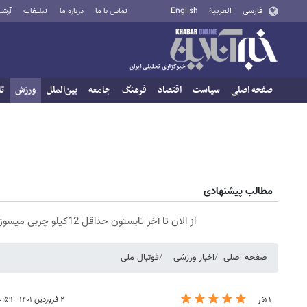
فارسی
العربية
English
تماس با ما
درباره ما
تبلیغات
آرشی
صفحه اصلی
سیاست
اقتصاد
فرهنگ
جامعه
بین‌الملل
ورزش
تا
مطالب پیشنهادی
از الان تا آخر تابستون حداقل 12کیلو چربی میسوزونی🧨
صفحه اصلی
اخبار ورزشی
فوتبال ملی
۲ فروردین ۱۴۰۱ - ۱۰:۵۹
۱ نفر