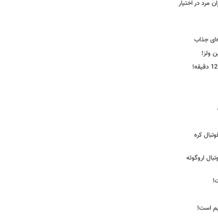
 مرد در اختیار
‌ای جذاب
ین ولز!
تبال کره
ی فوتبال اروگوئه
!
یم است!