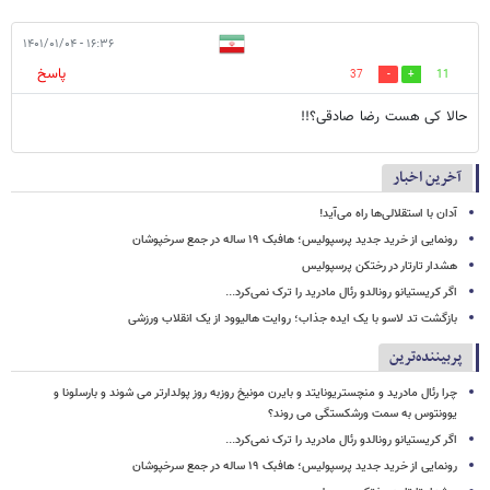
۱۶:۳۶ - ۱۴۰۱/۰۱/۰۴
پاسخ
37
11
حالا كى هست رضا صادقى؟!!
آخرین اخبار
آدان با استقلالی‌ها راه می‌آید!
رونمایی از خرید جدید پرسپولیس؛ هافبک ۱۹ ساله در جمع سرخپوشان
هشدار تارتار در رختکن پرسپولیس
اگر کریستیانو رونالدو رئال مادرید را ترک نمی‌کرد...
بازگشت تد لاسو با یک ایده جذاب؛ روایت هالیوود از یک انقلاب ورزشی
پربیننده‌ترین
چرا رئال مادرید و منچستریونایتد و بایرن مونیخ روزبه روز پولدارتر می شوند و بارسلونا و
یوونتوس به سمت ورشکستگی می روند؟
اگر کریستیانو رونالدو رئال مادرید را ترک نمی‌کرد...
رونمایی از خرید جدید پرسپولیس؛ هافبک ۱۹ ساله در جمع سرخپوشان