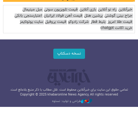
خبرآنلاین
راه نو آنلاین
بازی آنلاین
قیمت تلویزیون سونی
مبل مینیمال
جراح بینی گوشتی
پرشین هتل
قیمت آهن فولاد ایرانیان
اعتبارسنجی بانکی
قیمت طلا امروز
بلیط قطار
شرکت رادوکو
قیمت پروفیل
سایت یوتوتایمز
خرید اکانت chatgpt
نسخه دسکتاپ
تمامی حقوق این سایت برای خبرآنلاین محفوظ است. نقل مطالب با ذکر منبع بلامانع است.
Copyright © 2025 khabaronline News Agancy, All rights reserved
طراحی و تولید: نستوه