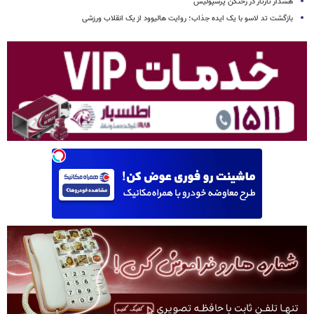
هشدار تارتار در رختکن پرسپولیس
بازگشت تد لاسو با یک ایده جذاب؛ روایت هالیوود از یک انقلاب ورزشی