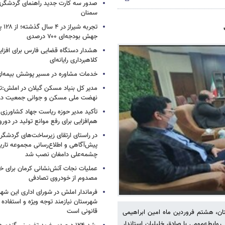
صدور سه کارت جدید راهنمای گردشگری
سمنان
تجربه
جهش بودجه‌ای ۷۰۰ درصدی
هشدار دستگاه قضایی فارس برای افزای
کلاهبرداری رایانه‌ای
خدمات مشاوره در مسیر پوشش بیمه‌ای 
مدیر کل بنیاد مسکن گیلان در املش:تأ
نهضت ملی مسکن و جوانی جمعیت در
تأکید مدیر حوزه ریاست جهاد کشاورزی 
هم‌افزایی برای رفع موانع تولید در دورو
در راستای ارتقای زیرساخت‌های گردشگری
پیش‌آگاهی و اطلاع‌رسانی مجموعه تار
چشمه‌علی دامغان نصب شد
عملیات نجات آتش‌نشانی کرمان برای خر
مصدوم از خودروی تصادفی
فرماندار املش در شورای اداری این شه
شهرستان نیازمند توجه ویژه و استفاده 
قانونی است
ان،‌ هشتم فروردین ماه امین ابراهیمی
وابط‌عمومی با صادق خلیلیان استاندار