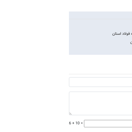
ن
6 + 10 =