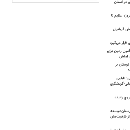
 در استان
 شیراز در ۴ سال گذشته؛ از ۱۲۸ پروژه عظیم تا
ش قربانیان
قرار می‌گیرد
مین زمین برای
 املش
لرستان بر
د
؛ تابلوی
یخی-گردشگری
وج راننده
رستان:توسعه
از ظرفیت‌های