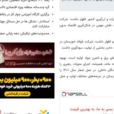
رشد ۱۲۴ درصدی خرید تضمینی گندم در خراسان‌شمالی
گره چندساله منطقه ویژه اقتصادی تاکس
برگزاری کارگاه آموزشی جوار کار در راه‌آ
رات و ارزآوری کشور اظهار داشت: شرکت
استاندار : تشکل ها در حل مسائل چها
ی، نقش مهمی در شکل‌گیری اقتصاد بدون‌
مشارکت کنند
محدودیت‌های ترافیکی دهه پایانی صفر
 اظهار داشت: شرکت فولاد خوزستان در
 دادن بخشی از تولید، سودآوری داشت.
ی برق و تامین مواد اولیه است. بهبود
 مانند همیشه، اجرای منویات رهبری را
نصب‌العین قرار می‌دهد و با توجه ویژه به شرکت‌های دانش‌بنیان و تولیدکنندگان داخلی، در عمل شعار سال ۱۴۰۱ را
خوزستان در عرصه‌های مختلف تولید و عمل
بسپر به ما، به بهترین قیمت