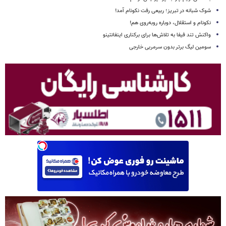
شوک شبانه در تبریز؛ ربیعی رفت نکونام آمد!
نکونام و استقلال، دوباره روبه‌روی هم!
واکنش تند فیفا به تلاش‌ها برای برکناری اینفانتینو
سومین لیگ برتر بدون سرمربی خارجی