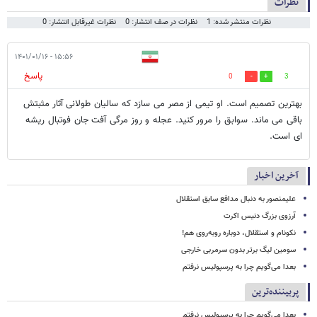
نظرات
نظرات منتشر شده: 1
نظرات در صف انتشار: 0
نظرات غیرقابل انتشار: 0
۱۵:۵۶ - ۱۴۰۱/۰۱/۱۶
پاسخ
0
3
بهترين تصميم است. او تيمى از مصر مى سازد كه ساليان طولانى آثار مثبتش
باقى مى ماند. سوابق را مرور كنيد. عجله و روز مرگى آفت جان فوتبال ريشه
اى است.
آخرین اخبار
علیمنصور به دنبال مدافع سابق استقلال
آرزوی بزرگ دنیس اکرت
نکونام و استقلال، دوباره روبه‌روی هم!
سومین لیگ برتر بدون سرمربی خارجی
بعدا می‌گویم چرا به پرسپولیس نرفتم
پربیننده‌ترین
بعدا می‌گویم چرا به پرسپولیس نرفتم