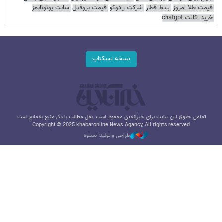
قیمت طلا امروز
بلیط قطار
شرکت رادوکو
قیمت پروفیل
سایت یوتوتایمز
خرید اکانت chatgpt
نسخه دسکتاپ
تمامی حقوق این سایت برای خبرآنلاین محفوظ است. نقل مطالب با ذکر منبع بلامانع است.
Copyright © 2025 khabaronline News Agancy, All rights reserved
طراحی و تولید: نستوه