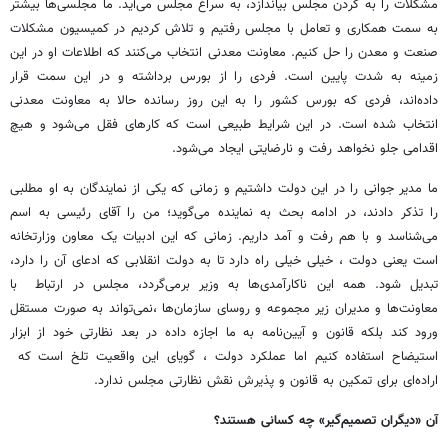
مشکلات را به گردن مجلس بیاندازد، به سراغ مجلس می‌آید. ما مجلسی‌ها بیشتر
به سمت همکاری و تعامل با مجلس رفتیم و تلاش کردیم در کمیسیون مشکلات
صنعت و معدن را حل کنیم. معاونت معدنی انتخاب می‌کنند که اطلاعات او در این
زمینه به شدت پایین است. فردی را از بورس برداشته و در این سمت قرار
داده‌اند، فردی که بورس کشور را به این روز رسانده حالا به معاونت معدنی
انتخاب شده است. در این شرایط طبیعی است که کارهای فقل می‌شود و هیچ
اقدامی جلو نخواهد رفت و نارضایتی ایجاد می‌شود.
ما مدیر جوانی را در این دولت داشتیم و زمانی که یکی از نمایندگان به او مطلبی
را تذکر دادند، در ادامه بحث به نماینده می‌گوید؛ من را آقای رئیسی به اسم
می‌شناسد و با هم رفت و آمد داریم. زمانی که این ادبیات یک معاون وزارتخانه
است یعنی دولت‌ ، خیلی خیلی راه دارد تا به دولت انقلابی که ادعای آن را دارد،
تبدیل شود. همه این ناکارآمدی‌ها به وزیر برمی‌گردد، مجلس در ارتباط با
معاونت‌ها و مدیران زیر مجموعه و روسای سازمان‌ها ،نمی‌تواند به صورت مستقل
ورود کند بلکه قانون و آیین‌نامه به ما اجازه داده در بعد نظارتی خود از ابزار
استیضاح استفاده کنیم اما عملکرد دولت ، گویای این واقعیت تلخ است که
اراده‌ای برای تمکین به قانون و پذیرش نقش نظارتی مجلس ندارد.
آن «دیگران تصمیم‌گیر» چه کسانی هستند؟