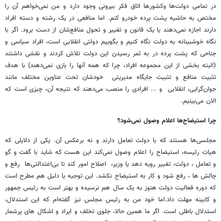
در تمامی دولت‌ها وکشورها اتاق فکر بیرونی وجود دارد و من نمی‌خواهم آن را
مختص به حاشیه پشت پرده خودرو کنم. اما منافعی در یک رشته و دسته افراد
دارند اجازه نمی‌دهند یا یک قانون و تغییر و تحول منافع‌شان از دست برود. اگر با
نگاه خوشبینانه به دولت نگاه کنیم و بگوییم دولتی انقلابی است، افراد سیاسی و
جناحی که پشت پرده در به ثمر رسیدن این دولت تلاش کردند و نقشی داشتند
(البته بخشی از این مجموعه افراد، چرا که همه آنها را بازی نمی‌دهند) با هدف
تثبیت منافع و تثبیت جایگاه مدیریتی خودشان تحت عناوین مختلف مانند
جوان‌گرایی، انقلابی و ... افرادی را منصب می‌دهند که نتیجه آن، چیزی است که
الان می‌بینیم.
چرا استیضاح‌ها اعلام وصول نمی‌شود؟
مجلسی‌ها هستند که با دولت تعامل دارند و نه برعکس آن. یکی از دلایلی که
هیات رئیسه، استیضاح را اعلام وصول نمی‌کند این هست که شاید با گفت و گو
و تعامل ، دولت، تغییر رویه دهد یا وزیر، اصلاح امور کند تا بی‌اعتدالتی‌ها رفع و
چالش ها ، رفع شود و کار به استیضاح نکشد. این توجیه یا دلیل هم مطرح است
که دوره فعالیت دولت هنوز به یک سال هم نرسیده و بهتر است به رئیس جمهور
و کابینه مهلت داد.اما خود من به رئیس مجلس نیز گفته‌ام که این استدلال،
استدلال باطلی است. اگر ما همین حالا، جلوی تخلف و ایراد و اشکال های پرشمار