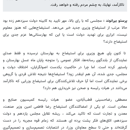
ناکارآمد، نهایتا، به چشم مردم رفته و خواهد رفت.
پرستو بیرانوند :
مجلسی که با رای بالا، مهر تایید به کابینه دولت سیزدهم زده بود
حالا مرتب از استیضاح وزیری جدید خبر می‌دهد. استیضاح‌هایی که هنوز معلوم
نیست، ابزاری برای تهدید دولت است یا این که بهارستانی‌ها عزم جدی برای
استیضاح دارند؟
تا کنون پای هیچ وزیری برای استیضاح به بهارستان نرسیده و فقط صدای
نمایندگان از بلندگوی رسانه‌ها، افکار عمومی را متوجه پایان ماه عسل بهارستان و
پاستور کرده است. اما چرا در حاکمیت یکدست اصولگرایان، اختلاف دولت و
مجلس، جدی شده، آن هم اینقدر زود؟ استیضاح‌ها نتیجه تلاش فردی یا گروهی
برخی نمایندگان است اما آیا حرف تلاش‌کنندگان برای استیضاح وزرایی که ناکارآمد
می‌دانند در هیات رئیسه و صحن نیز خریداری هم دارد؟
مصطفی رضاحسینی قطب‌آبادی، عضو هیات رئیسه کمیسیون صنایع و
معادن است. او یکی از امضاکنندگان استیضاح رضا فاطمی امین وزیر صنعت،
معدن و تجارت است که تاکید می‌کند ، ریشه تقابل مجلس یازدهم و دولت
سیزدهم، اتاق‌های فکر پشت پرده ای هستند که زمام قوه مجریه را در دست
گرفته‌اند و حتی تا سطح معاونان وزرا، در انتصابات تصمیم‌سازی و تصمیم‌گیری