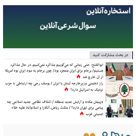
در بحث مشارکت کنید
ابوالفتح: حتی زمانی که می‌گوییم مذاکره نمی‌کنیم، در حال مذاکره
هستیم/ برجام برای ایران معجزه بود/ چون برجام به سود ایران بود آمریکا
از آن خارج شد
راز دشمنی وزیرخارجه لبنان با ایران / یوسف رجی چه ارتباطی با حزب
نزدیک به اسرائیل دارد؟
«پیمان مکه» و آرایش جدید منطقه / ائتلاف نظامی جدید اسلامی چه
پیامی برای تهران دارد؟ / مثلث ریاض، آنکارا و اسلام‌آباد علیه خلاء
امنیتی غرب