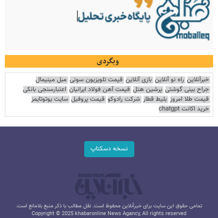
وبگردی
خبرآنلاین
راه نو آنلاین
بازی آنلاین
قیمت تلویزیون سونی
مبل مینیمال
جراح بینی گوشتی
پرشین هتل
قیمت آهن فولاد ایرانیان
اعتبارسنجی بانکی
قیمت طلا امروز
بلیط قطار
شرکت رادوکو
قیمت پروفیل
سایت یوتوتایمز
خرید اکانت chatgpt
نسخه دسکتاپ
تمامی حقوق این سایت برای خبرآنلاین محفوظ است. نقل مطالب با ذکر منبع بلامانع است.
Copyright © 2025 khabaronline News Agancy, All rights reserved