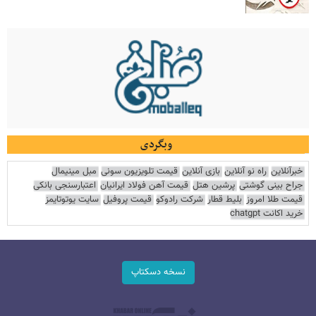
وبگردی
خبرآنلاین
راه نو آنلاین
بازی آنلاین
قیمت تلویزیون سونی
مبل مینیمال
جراح بینی گوشتی
پرشین هتل
قیمت آهن فولاد ایرانیان
اعتبارسنجی بانکی
قیمت طلا امروز
بلیط قطار
شرکت رادوکو
قیمت پروفیل
سایت یوتوتایمز
خرید اکانت chatgpt
نسخه دسکتاپ