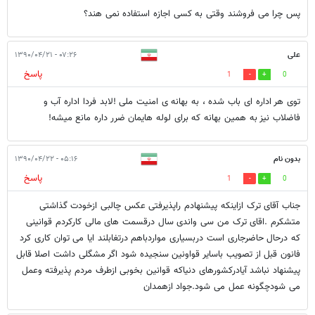
پس چرا می فروشند وقتی به کسی اجازه استفاده نمی هند؟
علی
۰۷:۲۶ - ۱۳۹۰/۰۴/۲۱
پاسخ
1
0
توی هر اداره ای باب شده ، به بهانه ی امنیت ملی !لابد فردا اداره آب و
فاضلاب نیز به همین بهانه که برای لوله هایمان ضرر داره مانع میشه!
بدون نام
۰۵:۱۶ - ۱۳۹۰/۰۴/۲۲
پاسخ
1
0
جناب آقای ترک ازاینکه پیشنهادم راپذیرفتی عکس چالبی ازخودت گذاشتی
متشکرم .اقای ترک من سی واندی سال درقسمت های مالی کارکردم قوانینی
که درحال حاضرجاری است دربسیاری مواردباهم درتغابلند ایا می توان کاری کرد
فانون قبل از تصویب باسایر قواونین سنجیده شود اگر مشگلی داشت اصلا قابل
پیشنهاد نباشد آیادرکشورهای دنیاکه قوانین بخوبی ازطرف مردم پذیرفته وعمل
می شودچگونه عمل می شود.جواد ازهمدان