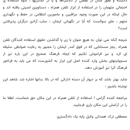
دانسته و بطور مثال در بعضی از دادسراها و یا در کلانتریها ، سوء استفاده ی
احتمالی متهمان را در استفاده از ابزار تلفن همراه ، دستاویزی امنیتی یافته اند و
حال اینکه در این صورت وجود مراقبین و مامورین انتظامی در حفظ و نگهداری
متهم ، جای سوالست که آیا در نگهبانی ایشان ، سلب آزادی دیگران پذیرفتنی
است؟
نتیجه آنکه نمی توان به هیچ عنوان با زیر پا گذاشتن حقوق استفاده کنندگان تلفن
همراه _بجز مستثنایی که در فوق آمد_ ایشان را مجبور به رعایت ضوابطی سلیقه
ای کرد و نیز فراموش نکنیم که ایجاد فرهنگ صحیح در این باره نیز از
مسوولیتهای بخش وارد کننده اصل این ابزار به کشورست که می باید به فراخور
فرهنگ آنرا نیز آموزش دهد.
شاید بهتر باشد که بر دیوار آن دسته اداراتی که در بالا بدانها اشاره شد شاهد این
نوشته باشیم :
مراجعه کننده گرامی ! استفاده از تلفن همراه در این مکان حق شماست، لطفا ما
را در آرامش این مکان یاری فرمایید.
مصطفی ترک همدانی وکیل پایه یک دادگستری