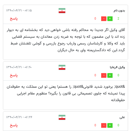
بدون نام
۰۷:۱۵ - ۱۳۹۰/۰۴/۲۱
پاسخ
0
2
آقای وکیل اگر جدیدا به محاکم رفته باشی خواهی دید که بخشنامه ای به دیوار
زده اند با این مضمون که با توجه به ضربه زدن معاندان به سیستم قضایی
باید که وکلا و کارشناسان رسمی وارباب رجوع بازرسی و گوشی تلفنشان ضبط
گردد.این که دادگستریمنه وای به حال دیگران
وکیل الرعایا
۰۷:۲۰ - ۱۳۹۰/۰۴/۲۱
پاسخ
0
0
&quot; برخورد شدید قانونی&quot; را هستم! یعنی تو این مملکت یه حقوقدان
پیدا نمیشه که جلوی تصمیماتی بی قانون را بگیره؟ منظورم مقام اجرایی
حقوقدانه
علی
۰۷:۲۴ - ۱۳۹۰/۰۴/۲۱
پاسخ
0
0