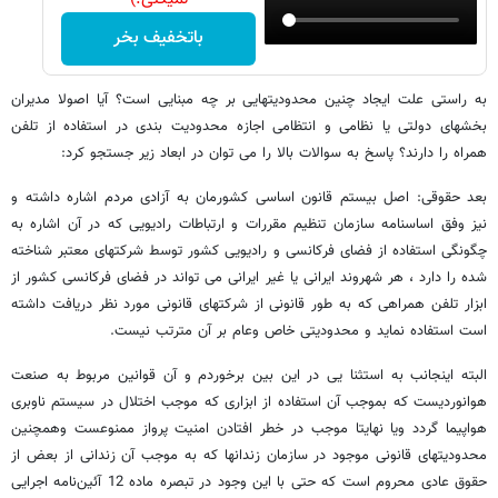
باتخفیف بخر
به راستی علت ایجاد چنین محدودیتهایی بر چه مبنایی است؟ آیا اصولا مدیران
بخشهای دولتی یا نظامی و انتظامی اجازه محدودیت بندی در استفاده از تلفن
همراه را دارند؟ پاسخ به سوالات بالا را می توان در ابعاد زیر جستجو کرد:
بعد حقوقی: اصل بیستم قانون اساسی کشورمان به آزادی مردم اشاره داشته و
نیز وفق اساسنامه سازمان تنظیم مقررات و ارتباطات رادیویی که در آن اشاره به
چگونگی استفاده از فضای فرکانسی و رادیویی کشور توسط شرکتهای معتبر شناخته
شده را دارد ، هر شهروند ایرانی یا غیر ایرانی می تواند در فضای فرکانسی کشور از
ابزار تلفن همراهی که به طور قانونی از شرکتهای قانونی مورد نظر دریافت داشته
است استفاده نماید و محدودیتی خاص وعام بر آن مترتب نیست.
البته اینجانب به استثنا یی در این بین برخوردم و آن قوانین مربوط به صنعت
هوانوردیست که بموجب آن استفاده از ابزاری که موجب اختلال در سیستم ناوبری
هواپیما گردد ویا نهایتا موجب در خطر افتادن امنیت پرواز ممنوعست وهمچنین
محدودیتهای قانونی موجود در سازمان زندانها که به موجب آن زندانی از بعض از
حقوق عادی محروم است که حتی با این وجود در تبصره ماده 12 آئین‌نامه اجرایی