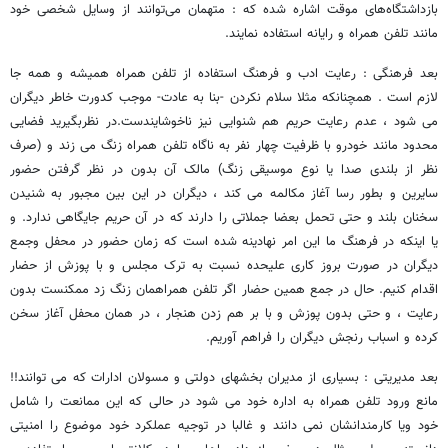
بازداشتگاه‌های موقت اشاره شده که : متهمان می‌توانند از وسایل شخصی خود
مانند تلفن همراه و رایانه استفاده نمایند.
بعد فرهنگی : رعایت ادب و فرهنگ استفاده از تلفن همراه همیشه و همه جا
لازم است . همچنانکه مثلا سلام نکردن -بنا به عادت- موجب کدورت خاطر دیگران
می شود ، عدم رعایت حریم هم شنوایی نیز ناخوشایندست.در نظربگیرید فضایی
محدود مانند خودرو با ظرفیت چهار نفر به ناگاه تلفن همراه زنگ می زند و (صرف
نظر از بلندی صدا یا نوع موسیقی زنگ) مالک آن بدون در نظر گرفتن حضور
سایرین و بطور رسا آغاز مکالمه می کند ، دیگران در این بین مجبور به شنیدن
سخنان بلند و حتی تحمل بعضا جملاتی را دارند که در آن حریم جایگاهی ندارد. و
یا اینکه در فرهنگ ما این امر نهادینه شده است که زمان حضور در محفل وجمع
دیگران در صورت بروز کاری علیحده نسبت به ترک مجلس و با پوزش از حضار
اقدام کنیم. حال در جمع همین حضار اگر تلفن همراهمان زنگ زد ممکنست بدون
رعایت ، و حتی بدون پوزش و با بر هم زدن هنجار ، در همان محفل آغاز سخن
کرده و اسباب رنجش دیگران را فراهم آوریم.
بعد مدیریتی : بسیاری از مدیران بخشهای دولتی و مسولان ادارات که می توانند!!
مانع ورود تلفن همراه به اداره خود می شود در حالی که این ممانعت را شامل
خود ویا کارمندانشان نمی دانند و غالبا در توجیه عملکرد خود موضوع را امنیتی