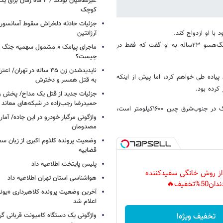
غیرنظامیان بودند / ۴ ماه زم
کوچک
جزئیات حادثه دلخراش سقوط آسانسور 
آرژانتین
هنگامی‌که لیو‌پی‌ون ۲۹‌ساله به دختر مورد علاقه‌اش پیشنهاد ازدواج داد، لینگ‌هسو ۲۳ساله به او گفت که فقط در
ماجرای پیامک « مشمول سهمیه جنگ 
چیست؟
ناپدیدشدن زن ۴۵ ساله در تهران
پیاده طی خواهم کرد، اما پیش از اینکه
به قتل همسر و دخترش
کرده بود.
جزئیات جدید از قتل یک مداح/ پخش و
حمیدرضا رجب‌زاده در شبکه‌های معاند
وی پیش از حرکت تاکید کرد: فاصله من تا شهرعروسم در استان گوآنگ دونگ در جنوب‌شرق چین ۱۶۰۰‌کیلومتر است،
واژگونی مرگبار خودرو در این جاده/ آمار
مصدومان
وضعیت پرونده کلثوم اکبری از زبان س
قضاییه
پلیس پایتخت اطلاعیه داد
 از روش خانگی سفیدکننده
هواشناسی استان تهران اطلاعیه داد
دان50%تخفیف🔥
آخرین وضعیت پرونده کلاهبرداری «یون
اعلام شد
تخفیف ویژه!
واژگونی یک دستگاه کامیونت قربانی گرف