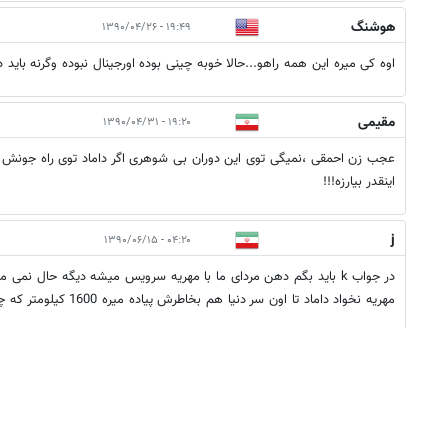
هوشنگ
۱۹:۴۹ - ۱۳۹۰/۰۴/۲۶
اوه کی میره این همه راهو...حالا خوبه چینی بوده اورجینال نبوده وگرنه باید د
مقیمی
۱۹:۲۰ - ۱۳۹۰/۰۴/۳۱
عجب زن احمقی ،نمیگی توی این دوران بی شوهری اگر داماد توی راه جونش در
اینقدر بیارزه!!!
j
۰۴:۲۰ - ۱۳۹۰/۰۶/۱۵
در جواب k باید بگم دهن مردای ما با مهریه سرویس میشه دیگه حال نمی
مهریه نخواد داماد تا اون سر دنیا هم بخاطرش پیاده میره 1600 کیلومتر که چیزی نیست.
محمد
۰۴:۱۴ - ۱۳۹۱/۰۱/۱۶
برا بعضیا نیم متر هم بری زیاده! و برا بعضیا1600که هیچ ارزششو داره که16000کیلومتررو پیاده گز کنی.