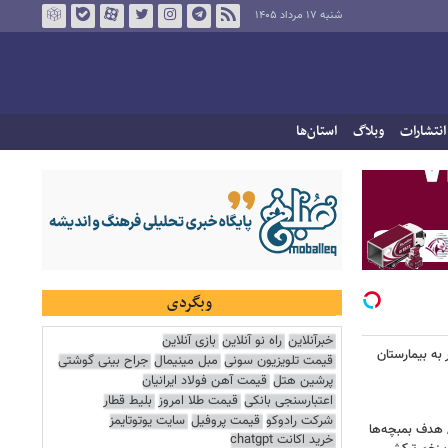
شنبه ۱۷ مرداد ۱۴۰۵
انتشارات
وبلاگ
استان‌ها
وبگردی
خبرآنلاین
راه نو آنلاین
بازی آنلاین
اک در پاساژ علاءالدین؛ ۶ نفر به بیمارستان
قیمت تلویزیون سونی
مبل مینیمال
جراح بینی گوشتی
پرشین هتل
قیمت آهن فولاد ایرانیان
اعتبارسنجی بانکی
قیمت طلا امروز
بلیط قطار
شرکت رادوکو
قیمت پروفیل
سایت یوتوتایمز
/ هدف بمبچه‌ها
خرید اکانت chatgpt