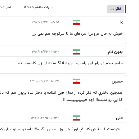
نظرات منتشر شده: 8
نظرات در
نظرات
k
۰۵:۵۱ - ۱۳۹۰/۰۴/۲۳
خوش به حال عروس! مردهای ما تا سرکوچه هم نمی رن!
بدون نام
۱۰:۳۲ - ۱۳۹۰/۰۴/۲۳
حاضر بودم دوبرابر این راه برم مهریه 514 سکه ای زن کاسبمو ندم
حسين
۱۰:۳۷ - ۱۳۹۰/۰۴/۲۳
همچين دختري که فکر کرده از دماغ فيل افتاده يا دختر شاه پريون هم که
کذايي رو نميده!!!!چه فيييييييييسا!!!
قلی
۰۶:۳۴ - ۱۳۹۰/۰۴/۲۵
میتونست قسطیش کنه !چطور؟ هر روز بره نون بگیره!!!! امیدوارم تو ایران کس