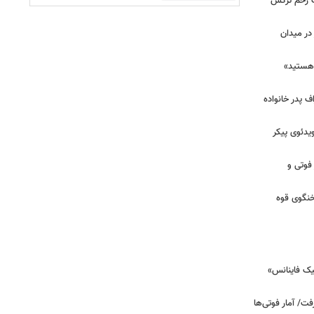
ان برای یک زخم ترکش
در میدان
هستید»
/ اعتراف پدر خانواده
یدئوی پیکر
 فوتی و
خنگوی قوه
یک فاینانس»
ت/ آمار فوتی‌ها