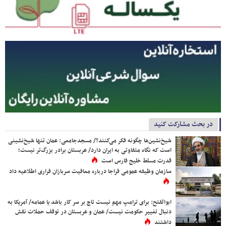
در بحث مشارکت کنید
شیخ‌نشین‌ها چگونه فکر می‌کنند؟/ مسجدجامعی: عمان تنها شیخ‌نشینی
است که نگاه متفاوتی به ایران دارد/ عربستان برادر بزرگ‌تر نیست؛
قدرت مسلط خلیج فارس است
سازمان وظیفه عمومی فراجا درباره معافیت سربازان فراری اطلاعیه داد
ابوالفتح: برای ترامپ مهم نیست تاج بر سر کار باشد یا عمامه/ آمریکا به
دنبال تغییر حکومت نیست/ عمان و عربستان در توقف حملات نقش
داشتند