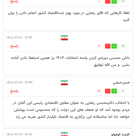
پاسخ
7
33
لطفا کارهایی که اقای رضایی در مورد بهتر شدناقتصاد کشور انجام دادن را بیان
کنید
۱۴:۴۲ - ۱۴۰۱/۰۲/۰۹
پاسخ
9
30
داش محسن دورخیز کردن واسه انتخابات ۱۴۰۴ برا همین استعفا دادن آماده
بشن .و من الله توفیق
حسن حبشی
۱۴:۴۳ - ۱۴۰۱/۰۲/۰۹
پاسخ
24
6
با انتخاب دکترمحسن رضایی به عنوان معاون اقتصادی رئیسی این گمان در
مردم بوجود آمد که او ضعف های این دولت را که محسوس است پوشش
خواهد داد اما متاسفانه این برکناری به اقتصاد ناپایدار کشور ضربه می زند
کارمند کوچولو
۱۴:۴۷ - ۱۴۰۱/۰۲/۰۹