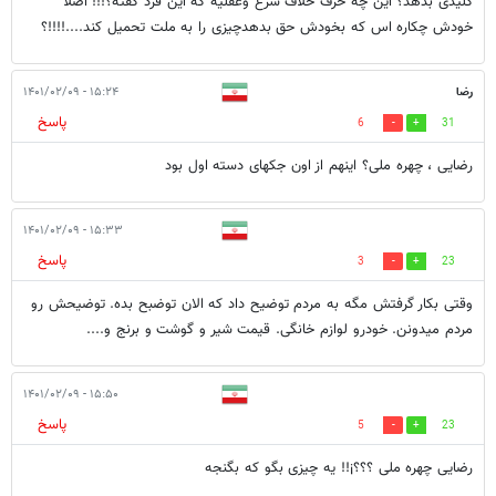
کلیدی بدهد؟ این چه حرف خلاف شرع وعقلیه که این فرد گفته؟!!! اصلا"
خودش چکاره اس که بخودش حق بدهدچیزی را به ملت تحمیل کند....!!!!؟
رضا
۱۵:۲۴ - ۱۴۰۱/۰۲/۰۹
پاسخ
6
31
رضایی ، چهره ملی؟ اینهم از اون جکهای دسته اول بود
۱۵:۳۳ - ۱۴۰۱/۰۲/۰۹
پاسخ
3
23
وقتی بکار گرفتش مگه به مردم توضیح داد که الان توضبح بده. توضیحش رو
مردم میدونن. خودرو لوازم خانگی. قیمت شیر و گوشت و برنج و....‌
۱۵:۵۰ - ۱۴۰۱/۰۲/۰۹
پاسخ
5
23
رضایی چهره ملی ؟؟؟¡!! یه چیزی بگو که بگنجه