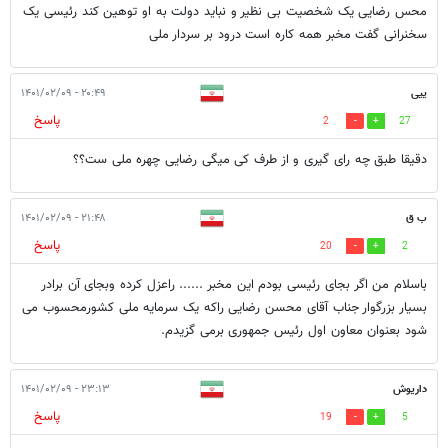
محس رضایی یک شخصیت بی نظیر و نباید دولت به او توهین کند رئیسی یک
سخنرانی گفت مخبر همه کاره است درود بر سردار ملی
ییی
۲۰:۴۹ - ۱۴۰۱/۰۲/۰۹
پاسخ
2
27
دقیقا طبق چه رای گیری و از طرف کی میگی رضایی چهره ملی ست؟؟
ب ق
۲۱:۴۸ - ۱۴۰۱/۰۲/۰۹
پاسخ
20
2
باسلام من اگر بجای رئیسی بودم این مخبر ...... راعزل کرده وبجای آن برادر
بسیار بزرگوار جناب آقای محسن رضایی راکه یک سرمایه ملی کشورمحسوب می
شود بعنوان معاون اول رئیس جمهوری برمی گزیدم.
داریوش
۲۳:۱۳ - ۱۴۰۱/۰۲/۰۹
پاسخ
19
5