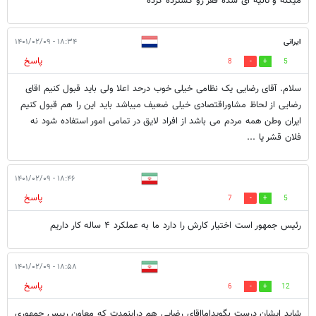
میکنه و ثانیه ای شده فقر رو گسترده کرده
ایرانی
۱۸:۳۴ - ۱۴۰۱/۰۲/۰۹
پاسخ
8
5
سلام. آقای رضایی یک نظامی خیلی خوب درحد اعلا ولی باید قبول کنیم اقای
رضایی از لحاظ مشاوراقتصادی خیلی ضعیف میباشد باید این را هم قبول کنیم
ایران وطن همه مردم می باشد از افراد لایق در تمامی امور استفاده شود نه
فلان قشر یا ...
۱۸:۴۶ - ۱۴۰۱/۰۲/۰۹
پاسخ
7
5
رئیس جمهور است اختیار کارش را دارد ما به عملکرد ۴ ساله کار داریم
۱۸:۵۸ - ۱۴۰۱/۰۲/۰۹
پاسخ
6
12
شاید ایشان درست بگویدامااقای رضایی هم دراینمدت که معاون رییس جمهوری