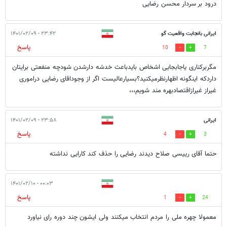
درود بر سردار محسن رضایی
ایرانی بانجابت واقعیت گو
۲۳:۴۲ - ۱۴۰۱/۰۲/۰۹
پاسخ
10
7
مگربرکناری یاجابجایی اشخاص بایدباعث خدشه دارشدن شودچه منفعتی برایتان
داردکه اینگونه اظهارنظرمیکنید؟بسیارعالیست اگر از وجوداقای رضایی دراموری
غیراز غیرازاقتصادبهره مند شویم،،،
ایرانی
۲۳:۵۸ - ۱۴۰۱/۰۲/۰۹
پاسخ
4
3
حتما آقای رییسی صلاح دیدند رضایی را حذف کند کارایی نداشته
۰۰:۰۳ - ۱۴۰۱/۰۲/۱۰
پاسخ
1
24
معمولا چهره ملی را مردم انتخاب میکنند ولی ایشون چند دوره رای نیاورد