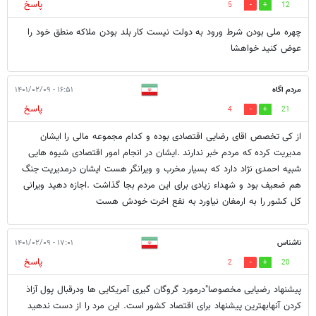
پاسخ
5
12
چهره ملی بودن شرط ورود به دولت نیست کار بلد بودن ملاکه منطق خود را
عوض کنید خواهشا
مردم اگاه
۱۶:۵۱ - ۱۴۰۱/۰۲/۰۹
پاسخ
4
21
از کی تخصص اقای رضایی اقتصادی بوده و کدام مجموعه مالی را ایشان
مدیریت کرده که مردم خبر ندارند .ایشان در انجام امور اقتصادی شیوه هایی
شبیه احمدی نژاد دارد که بسیار مخرب و ویرانگر هست ایشان درمدیریت جنگ
هم ضعیف بود و شهداء زیادی برای این مردم بجا گذاشت .اجازه دهید ویرانی
کل کشور را به ارمغان نیاورد به نفع اخرت خودش هست
ناشناس
۱۷:۰۱ - ۱۴۰۱/۰۲/۰۹
پاسخ
2
20
پیشنهاد رضیایی مخصوصا"درمورد گروگان گیری آمریکایی ها ودرقبال پول آزاذ
کردن آنهابهترین پیشنهاد برای اقتصاد کشور است. این مرد را از دست ندهید