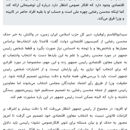
اقتصادی وجود دارد که افکار عمومی انتظار دارد درباره آن توضیحاتی ارائه کند
کما اینکه محسن رضایی چهره ملی است و حساب او با بقیه افراد حاضر در کابینه
و وزرا فرق می‌کند.
سیدابوالقاسم رئوفیان، دبیر کل حزب اسلامی ایران زمین، در واکنش به خبر حذف
محسن رضایی از کمیسیون اقتصادی دولت گفت: قاعدتا باید انتخاب‌ها براساس
معیارها و شاخص‌ها و با توجه به احساس نیاز صورت بگیرد و قطعا شخص رئیس
جمهور در مورد محسن رضایی با علم به این بایدها دست به انتخاب وانتصاب او
به عنوان معاون اقتصادی رئیس جمهور زده و این مهم، مخصوصا در مورد افرادی
که برای انتخاب آنها نیازی به رأی پارلمان نیست و از اختیارات شخص رئیس
جمهور است، باید با بررسی‌های همه جانبه و دقت بیشتری تصمیم گرفته شود. در
حقیقت وزرا از طریق رأی اعتماد نمایندگان مجلس انتخاب می‌شوند اما معاونین
رئیس جمهور از جمله محسن رضایی به تصمیم مستقیم خود رییس‌جمهور بستگی
داشته و دارد که البته ممکن است رئیس جمهور در این باره مشورت هم کند.
او افزود: در مجموع از رئیس جمهور انتظار می‌رفت که با دقت بیشتر و اشراف بر
الزامات قانونی نسبت به انتخاب معاون اقتصادی خود تصمیم می گرفت تا امروز
مجبور به حذف او و بیان مسئله برای تنویر افکارعمومی نشود؛ رئیسی باید دلایل
حذف محسن رضایی از جلسات کمیسیون اقتصادی را به افکار عمومی توضیح