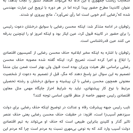
انتخابات ریاست جمهوری با این ادعا که می‌تواند اقتصاد کشور را نجات بدهد، به
عنوان کاندیدا مطرح حضور پیدا کرده اما در هر دوره با ترویج این عبارت مهندسی
شده که"رضایی آدم خوبی است اما رأی نمی‌آورد"، مانع پیروزی او شدند.
رئوفیان در ادامه متذکر شد: اینکه محسن رضایی با سوابق درخشان دعوت رئیسی
را برای حضور در کابینه قبول کرد، عین ایثار بود و اینکه امروز او را اینچنین بدرقه
می کنند عین قدرناشناسی است.‌
رئوفیان با اشاره به اینکه مخبر ابلاغیه حذف محسن رضایی از کمیسیون اقتصادی
را ابلاغ و اجرا کرده است، تصریح کرد: اینکه گفته شده مصوبه حذف محسن
رضایی براساس نظر هیئت وزیران بوده است قبول ولی بهتر است ضمن بیان منشأ
تصمیم به این سوال نیز پاسخ دهند که مگر، قبل از تصمیم به دعوت از شخصیت
معنونی همچون محسن رضایی با آن پیشینه و سوابق درخشان و رشته تحصیلی
مرتبط با نوع کار پیشنهادی، نباید به شرایط احراز جایگاه مهمی مثل معاون
اقتصادی رئیس جمهور خاصه از منظر قانون اساسی توجه کنند؟
نایب رئیس جبهه پیشرفت رفاه و عدالت در توضیح اینکه حذف رضایی برای دولت
سیزدهم آسیب‌زا است، افزود: در حقیقت حذف محسن رضایی یعنی حذف عنصر
تاثیر گذار و کلیدی بنابراین طبیعی است که حذف او می‌تواند به تیم اقتصادی
دولت آسیب وارد کند که به نوعی بی‌مهری نسبت به مردم است چرا که مردم این