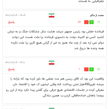
جغرافیایی ما هستند
محمد از ماکو
۱۴:۰۹ - ۱۴۰۱/۰۲/۰۹
پاسخ
59
13
فرمانده حقش بود رئیس جمهور میشد هشت سال مشکلات جنگ و به دوش
کشید کسی تو کابینه دولت به دلسوزی فرمانده برا ملت هست این دولت
دوام نمی اره بعد از چند ماه هنوز به غیر از گرانی هیچ کاری برا ملت نکرده
همه وعده ها دروغ شد
۱۴:۱۰ - ۱۴۰۱/۰۲/۰۹
پاسخ
7
43
واقعیت این بود ک اقای ریسی هم مث بعضی ها باور کرده بود که یارانه را
میشه نفری450هزار تمنی پرداخت کنه.وقتی ایشون ک خود را اقتصاد دان
معرفی کرده در جلسات اقتصادی هیچ حرفی برای گفتن پیدا نکرد بزنه از این رو
بیصدا باهاش خدادحافظی کردن.ب همین سادگی