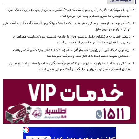
یوسف پزشکیان: قدرت رئیس‌ جمهور محدود است/ کشور ما پیش از ورود به دوران جنگ نیز با
پیچیدگی‌های ساختاری دست و پنجه نرم می‌کرد اما...
تصاویری جدید از حسن روحانی و ظریف در یک جلسه/ جهانگیری با ماسک آمد/ گپ و گفت علی
جنتی با رئیس جمهور سابق
ربیعی خطاب به پزشکیان: نگذارید رشته وفاق با جامعه گسسته شود/ سیاست همراهی با
رهبری، با همان صداقت‌تان، تضمین کننده مسیر است
پزشکیان در گفتگوی تلویزیونی: همسایگان ما اجازه ندادند عده‌ای وارد کشور شده و باعث
اغتشاش شوند/ مسیر اصلاحات آغاز شده و متوقف نخواهد شد
جزئیاتی از مذاکرات ایران و عمان بر سر تنگه هرمز/ سخنگوی هیات رئیسه مجلس: بیانیه‌ای
شامل تصحیح مسیر تردد دریایی در تنگه، در آستانه نهایی شدن است