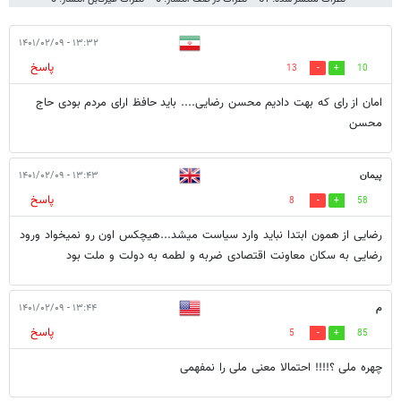
۱۳:۳۲ - ۱۴۰۱/۰۲/۰۹
پاسخ
13
10
امان از رای که بهت دادیم محسن رضایی.... باید حافظ ارای مردم بودی حاج
محسن
پیمان
۱۳:۴۳ - ۱۴۰۱/۰۲/۰۹
پاسخ
8
58
رضایی از همون ابتدا نباید وارد سیاست میشد...هیچکس اون رو نمیخواد ورود
رضایی به سکان معاونت اقتصادی ضربه و لطمه به دولت و ملت بود
م
۱۳:۴۴ - ۱۴۰۱/۰۲/۰۹
پاسخ
5
85
چهره ملی ؟!!!! احتمالا معنی ملی را نمفهمی