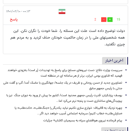
۰۰:۱۳ - ۱۴۰۱/۰۲/۱۰
پاسخ
2
15
دولت توضیح داده است علت این مسئله را. شما خودت را نگران نکن. این
همه شخصیتهای ملی را در زمان حاکمیت خودتان حذف کردید و به مردم هم
چیزی نگفتید.
آخرین اخبار
سرپرست وزارت دفاع: دست نیروهای مسلح برای پاسخ به تهدیدات پُر است/ به‌زودی خواهند
فهمید که فناوری بومی ایران، برتر از هر سامانه ای در منطقه است
تصاویری جدید از حسن روحانی و ظریف در یک جلسه/ جهانگیری با ماسک آمد/ گپ و گفت علی
جنتی با رئیس جمهور سابق
یوسف پزشکیان: قدرت رئیس‌ جمهور محدود است/ کشور ما پیش از ورود به دوران جنگ نیز با
پیچیدگی‌های ساختاری دست و پنجه نرم می‌کرد اما...
چهره نزدیک به قالیباف: خوارج سازی نکنیم نباید یکدیگر را «جنگ‌طلب»، «ذلت‌طلب» یا
«سازش‌طلب» خطاب کنیم/ سرمایه اجتماعی آسیب خواهد دید اگر...
پیام فرمانده نیروی هوافضای سپاه به بسیجیان کاشان+ جزئیات
پربیننده‌ترین