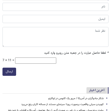
*
لطفا حاصل عبارت را در جعبه متن روبرو وارد کنید
7 + 11 =
ارسال
آخرین اخبار
شکار جادوگران در آمریکا / مرور یک کابوس در لوکارنو
کوبیدن سیلی واقعیت برصورت رویا؛ سینمای مستند از مساله اکران رنج می‌برد
پشت پرده سیلی محکم بی‌تی‌اس بر صورت گرمی/ زوال هژمونی آمریکا و افشای راز «مزرعه