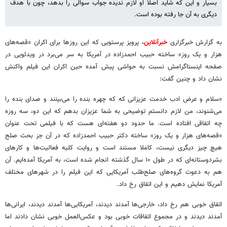
بسیار و این که شاید اصلا او لازم ندیده جواب سوالی را بدهد، چون با هدف
دیگری به آن جا رفته بوده است.
به گزارش خبرگزاری
خبرآنلاین
، پرویز پرستویی که این روزها برای اکران «قصه‌های
هزار و یک روز» ساخته حبیب احمدزاده در آمریکا به سر می‌برد در ویدئویی در
صفحه اینستاگرامش نسبت به حواشی پیش آمده حین اکران این فیلم واکنش
نشان داد و چنین گفت:
«سلام و عرض ادب خدمت عزیزانی که که چهره بنده را می‌بینند و صدای بنده را
می‌شنوند، من لازم دانستم توضیحی به شما عزیزان بدهم که این دو، سه روزه
چه اتفاقی افتاده است. ما حدود دو هفته‌ای هست که با فیلمی تحت عنوان
«قصه‌های هزار و یک روز» ساخته دکتر حبیب احمدزاده که در آن جز بحث صلح
هیچ چیز دیگری نیست، کاملا مستند است و روایت کلیه فعالیت‌ها و کارهای
بشردوستانه‌ای که در طول ۱۰ سال گذشته انجام شده است، به آمریکا آمده‌ایم. آن
هم به دعوت گروه‌های صلح‌طلب آمریکایی که این فیلم را در شهرهای مختلف
آمریکا نمایش دهیم و این اتفاق رخ داد.
اتفاق خوبی هم رخ داد، خارجی‌ها آمدند دیدند، آمریکایی‌ها آمدند دیدند، ایرانی‌ها
آمدند دیدند و در مجموع اتفاقات خوبی بود و عکس‌العمل خوبی نشان دادند اما