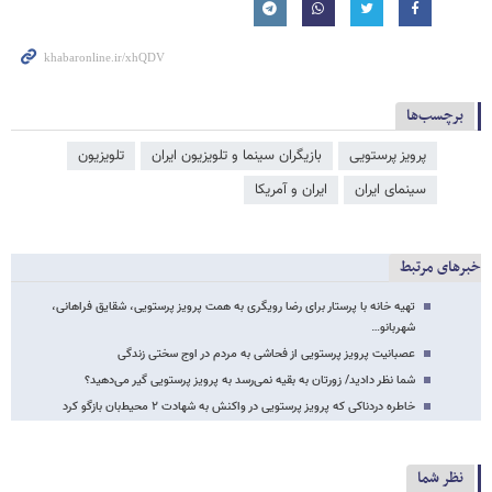
برچسب‌ها
پرویز پرستویی
بازیگران سینما و تلویزیون ایران
تلویزیون
سینمای ایران
ایران و آمریکا
خبرهای مرتبط
تهیه خانه با پرستار برای رضا رویگری به همت پرویز پرستویی، شقایق فراهانی،
شهربانو…
عصبانیت پرویز پرستویی از فحاشی به مردم در اوج سختی زندگی
شما نظر دادید/ زورتان به بقیه نمی‌رسد به پرویز پرستویی گیر می‌دهید؟
خاطره دردناکی که پرویز پرستویی در واکنش به شهادت ۲ محیط‌بان بازگو کرد
نظر شما