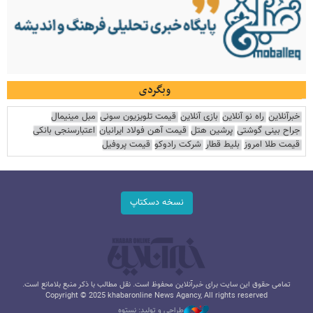
وبگردی
خبرآنلاین
راه نو آنلاین
بازی آنلاین
قیمت تلویزیون سونی
مبل مینیمال
جراح بینی گوشتی
پرشین هتل
قیمت آهن فولاد ایرانیان
اعتبارسنجی بانکی
قیمت طلا امروز
بلیط قطار
شرکت رادوکو
قیمت پروفیل
نسخه دسکتاپ
تمامی حقوق این سایت برای خبرآنلاین محفوظ است. نقل مطالب با ذکر منبع بلامانع است.
Copyright © 2025 khabaronline News Agancy, All rights reserved
طراحی و تولید: نستوه