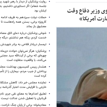
روایت پزشکیان از دیدار با رهبر شهید پس
جلسه شعام/ اگر دستاوردی داشتیم، به
سوی وزیر دفاع وقت
ایشان بود
حملات دولت سیزدهم به ظریف ادامه دا
کارویژه برخی، بستن همه راه‌هاست تا ت
معشوق باز بماند
شوخی پزشکیان درباره دمای اتاق مصاح
خدمت کردم، پنکه هم نداشتم، دیگه 
تیمسار دریادار فلاحی به برادر شهیدش
پزشکیان: هرگز نمی‌توان حوادث دی‌ماه را 
چهره‌ای که برخی از آیت‌الله سید مجتبی
می‌کنند، با واقعیت متفاوت است
هشدار رییس کمیسیون بهداشت مجلس
پرداختی از جیب مردم، بیماران را از تأمی
کرده است
نماینده مجلس خبر داد: کاهش مشکلا
خارجی با افزایش مدت اعتبار گذرنامه به ۱۰ سا
تعلیق اعدام‌ها به معنای نفی جرم، ناد
قربانیان یا تعطیل شدن عدالت نیست
معادیخواه: برخی از پایان جنگ ناراحت م