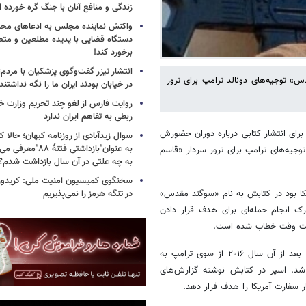
زندگی و منافع آنان با جنگ گره خورده
واکنش نماینده مجلس به ادعاهای محمد
دستگاه قضایی با پدیده مطلعین و متص
برخورد کند!
انتشار تیزر گفت‌وگوی پزشکیان با مردم؛
» توجیه‌های دونالد ترامپ برای ترور
در خیابان بودند ایران ما را نگه نداشتن
روایت فارس از لغو چند تحریم وزارت خزا
ربطی به تفاهم ایران ندارد
برای انتشار کتابی درباره دوران حضورش
سوال زیدآبادی از روزنامه کیهان؛ حالا که
به عنوان"بازداشتی فتن
توجیه‌های ترامپ برای ترور سردار «قاسم
به چه علتی در آن سال بازداشت شدم؟
سخنگوی کمیسیون امنیت ملی: کریدور 
در تنگه هرمز را نمی‌پذیریم
یمانی در روز سوم ژانویه ۲۰۲۰ وزیر دفاع آمریکا بود در کتابش به نام «سوگند مقدس»
ارک انجام حمله‌ای برای هدف قرار دادن
دولت وقت خطاب شده است.
مارک اسپر از سال ۲۰۱۷ تا ۲۰۱۹ به عنوان دبیر ارتش آمریکا فعالیت می‌کرد، بعد از آن سال ۲۰۱۶ از سوی ترامپ به
 از این سمت کنار گذاشته شد. اسپر در کتابش نوشته گزارش‌های
ر سفارت آمریکا را هدف قرار دهد.