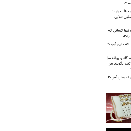
 است
باقر خرازی؛
لین قلابی
 تنها کسانی که
د بلکه…
نه داری آمریکا؛
 گاه و بیگاه مرا
هٔ ۸۸"معرفی می‌کنند بگویند من
!
تحمیلی آمریکا