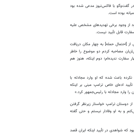
یمانی ترامپ در گفت‌وگو با فاکس‌نیوز مدعی شده بود
میانه بوده است.
بود از وجود برخی تهدیدهای مشخص علیه
 از [احتمال حمله] به چهار مکان دریافت
تی که من برای اولین بار روز ۱۲ ژانویه با سی‌ان‌ان مصاحبه کردم دو موضوع را خاطر
 سفارت ندیده‌ام؛ دوم اینکه، هنوز هم
نکرده باعث شده که او وارد مجادله با
تأیید ادعای خاص ترامپ مبنی بر اینکه
 را وارد مجادله با رئیس‌جمهور کرد.»
ز دوستان ترامپ خواستار زیرنظر گرفتن
کنم و به او وفادار نیستم و حتی گفته
ی‌بی‌اس در ژانویه ۲۰۲۰ هم تصریح کرده بود که شواهدی در تأیید اینکه ایران قصد