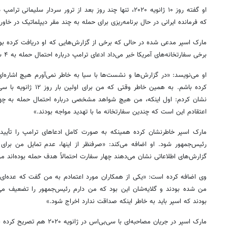
او گفته روز ۱۰ ژانویه ۲۰۲۰، تنها چند روز بعد از ترور سردار سل
که فرمانده ایرانی در حال برنامه‌ریزی برای حمله به چند مقر دیپلماتیک در خاور
مارک اسپر مدعی شده در حالی که برخی از گزارش‌هایی که او دریافت کرده 
برخی سفارتخانه‌های آمریکا خبر می‌داد ادعای ترامپ درباره احتمال حمله به ۴ سفارت قابل تأیید نیست.
او می‌نویسد: «در گزارش‌ها و نشست‌ها با سیا به خاطر نمی‌آورم هیچ اشاره‌ای
کرده باشم. به همین خاطر وق
نشان کردم: اول اینکه، من هیچ شواهد مشخصی درباره احتمال حمله به چهار
اعتقادم این است که چندین سفارتخانه ما با تهدید مواجه بودند.»
مارک اسپر خاطرنشان کرده همینکه به صورت کامل ادعاهای ترامپ را تأیید 
رئیس‌جمهور شود. او اضافه می‌کند: «صرفنظر از اینها، عدم تمایل من برای 
گزارش‌های اطلاعاتی نشان می‌دهند چهار سفارت احتمالاً هدف حمله بوده‌اند من
وی اضافه کرده است: «یکی از همکاران مورد اعتمادم به من گفت که عده‌ای ا
من شده بودند و گلایه‌شان این بود که من دارم رئیس‌جمهور را تضعیف می‌
بودند که اسپر باید به خاطر اینکه صداقت ندارد اخراج شود.»
مارک اسپر در جریان مصاحبه‌ای با س