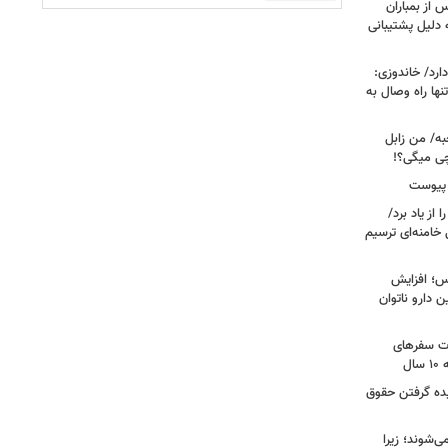
 از بمباران
 دلیل پشتیبانی
رد/ خاندوزی:
نها راه وصال به
به/ من زابل
چی میگی؟!
 پیوست
از یاد برد/
 خامنه‌ای ترسیم
؛ افزایش
ن دارو ناتوان
ت سفرهای
ل
یده گرفتن حقوق
ی‌شوند؛ زیرا