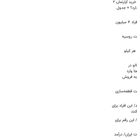
لیست قیمت خرید مسکن در نازی‌آباد/ خرید آپارتمان ۲
دارد؟ + جدول
سرپرستان خانوار بخوانند/ حساب این افراد ۴ میلیون
فت روسیه
هر کیلو
لو در
ا وارد
 به فروش
عت قطعه‌سازی
این افراد برای
 این رقم برای
 ایران/ درآمد