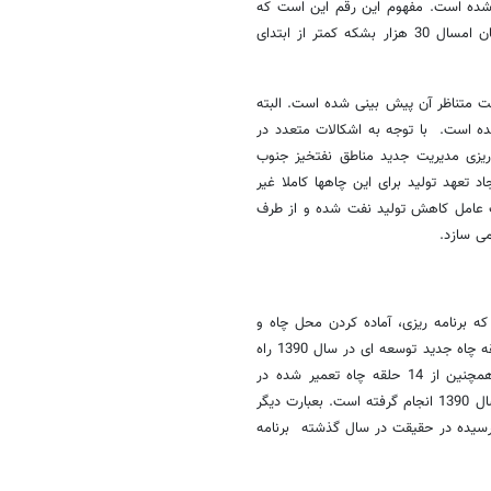
ه منفی در نظر گرفته شده است. مفهوم این رقم این است که
اگر کلیه فعالیتهای افزایشی طبق برنامه انجام گیرد بازهم توان تولید در پایان امسال 30 هزار بشکه کمتر از ابتدای
ی و دبی تولید نفت متناظر آن پیش بینی شده است. البته
ه است. با توجه به اشکالات متعدد در
ریزی مدیریت جدید مناطق نفتخیز جنوب
کسال و ایجاد تعهد تولید برای این چاهها کاملا غیر
 عامل کاهش تولید نفت شده و از طرف
می سازد.
چاه جدید توسعه ای در سال 1390 تکمیل شده که برنامه ریزی، آماده کردن محل چاه و
شروع حفاری همه این 9 حلقه چاه در سال 1389 بوده است. همچنین 13 حلقه چاه جدید توسعه ای در سال 1390 راه
اندازی شده که 10 حلقه از آنها در سال 1389 حفاری و تکمیل شده اند. همچنین از 14 حلقه چاه تعمیر شده در
سال1390، تعمیر 6 حلقه در سال 1389 به اتمام رسیده و راه اندازی آنها در سال 1390 انجام گرفته است. بعبارت دیگر
رسیده در حقیقت در سال گذشته برنامه