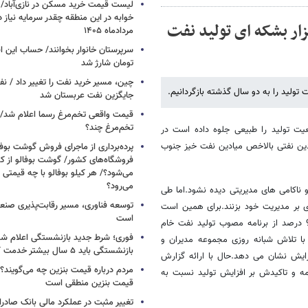
خوابه در این منطقه چقدر سرمایه نیاز 
ری ها بی فایده بود/ افشای افت 383 هزار بشکه ای تولید نفت
مردادماه ۱۴۰۵
تومان شارژ شد
چین، مسیر خرید نفت را تغییر داد / ن
جایگزین نفت عربستان شد
قیمت واقعی تخم‌مرغ رسما اعلام شد/ 
تخم‌مرغ چند؟
یت تولید را طبیعی جلوه داده است در
ادین نفتی بالاخص میادین نفت خیز جنوب
پرده‌برداری از ماجرای فروش گوشت بوفا
فروشگاه‌های کشور/ گوشت بوفالو از کج
می‌شود؟/ هر کیلو بوفالو با چه قیمتی
می‌رود؟
 ناکامی های مدیریتی دیده نشود.اما طی
توسعه فناوری، مسیر رقابت‌پذیری صن
ی بر مدیریت خود بزنند.برای همین است
است
که مدیرعامل مناطق نفت خیز جنوب چندی پیش با تاکید برتحقق بیش از 99 درصد از برنامه مصوب تولید نفت خام
فوری؛ شرط جدید بازنشستگی اعلام شد/ 
با تلاش شبانه روزی مجموعه مدیران و
بازنشستگی باید ۵ سال بیشتر خدمت کنند
ایش نشان می دهد.حال با ارائه گزارش
مردم درباره قیمت بنزین چه می‌گویند؟/
امه و تاکیدش بر افزایش تولید نسبت به
قیمت بنزین منطقی است
تغییر مثبت در عملکرد مالی بانک صادرات