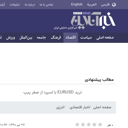
فارسی
العربية
English
تماس با ما
درباره ما
تبلیغات
آرشی
صفحه اصلی
سیاست
اقتصاد
فرهنگ
جامعه
بین‌الملل
ورزش
تا
مطالب پیشنهادی
ترید EURUSD با اسپرد از صفر پیپ
صفحه اصلی
اخبار اقتصادی
انرژی
۲۷ تیر ۱۳۹۰ - ۱۰:۲۶
۰ نفر