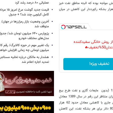
عملیاتی ۸۰ درصد رشد کرد
 کشور در سالجاری با 383 هزار بشکه کاهش مواجه بوده که البته مناطق نفت خیز
ب در صورت عدم تغییر در برنامه مصوب سالانه با سهمی بیش از 200 هزار بشکه رکورددار این کاهش در میان
کامل کیلویی چند شد؟ + جدول
متوقف شد
پژوپارس ۶۴۰ میلیون تومان شد/ ج
مدل‌های مختلف خودرو
 از روش خانگی سفیدکننده
یک تغییر مهم در حوزه کالابرگ/ رقم کا
دان50%تخفیف🔥
میلیون تومانی چه زمانی افزایش خواه
هشدار به مالکان درباره تخلیه مستاجر
تمدید اجاره اعلام شد
تخفیف ویژه!
براساس این برنامه کاهشی، متوسط تولید نفت مناطق نفتخیز در سال 1390 (بدون مایعات گازی و نفت طرح بیع
متقابل میدان مسجد سلیمان) معادل 2972 هزار بشکه در روز خواهد بود. میزان متناظر این رقم در سال 1389 معادل
3034 هزار بشکه در روز بوده است. بعبارت دیگر برنامه تولید نفت در سال جاری با کاهشی معادل حدود 62 هزار
بشکه در روز نسبت به سال قبل بسته شده است. با در نظر گرفتن قیمت 80 دلار برای هر بشکه نفت، این کاهش