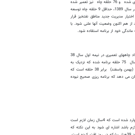
همچنین در سال 1389 بر اساس برنامه 63 حلقه چاه جدید توسعه ای حفاری شده و 76 حلقه چاه نیز تعمیر شده
است. با توجه به راه اندازی 56 حلقه چاه توسعه ای و 56 حلقه چاه تعمیری در سال 1389، حداقل 9 حلقه چاه توسعه
 اختیار مدیریت جدید مناطق نفتخیز قرار
شکه در روز است که باید از هم اکنون وضعیت آنها علنی شود. با
اندگی خود از برنامه استقاده شود.
توزیع فعالیتهای مهم در سال جاری به شکل منطقی نیست. بعنوان مثال تعداد چاههای تعمیری در نیمه اول سال 38
حلقه در برنامه منظور شده در حالیکه تعداد چاههای تعمیری در نیمه دوم سال 75 حلقه برنامه شده که نزدیک به
دوبرابر نیمه اول سال است. تعداد چاههای تعمیری تنها در دو ماه پایانی سال (بهمن واسفند) برابر 38 حلقه است که
ت. این مقایسه نشان می دهد که برنامه ریزی صحیح نبوده
برخی از کارشناسان معتقدند ظرف دو سال گذشته صدمه ای به میادین نفتی وارد شده است که 4سال زمان لازم است
زم باشد اشاره ای شود به این نکته که
متوسط توان تولید مناطق نفتخیز طی دوره مدیریت جدید مناطق نفتخیز حدود 39هزار بشکه در روز افت کرده است.