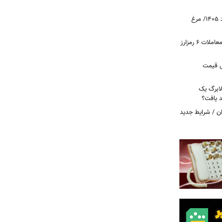
قیمت جدید گوشت مرغ امروز ۱۵ مرداد ۱۴۰۵/ مرغ
آخرین وضعیت بازار رمزارزها در جهان/ معاملات ۶ رمزارز
دول قیمت
لابرگ یک
د یافت؟
ان / شرایط جدید