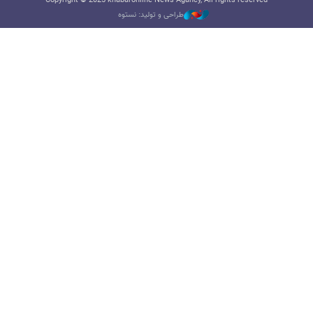
Copyright © 2025 khabaronline News Agancy, All rights reserved
طراحی و تولید: نستوه