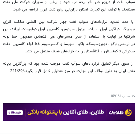
سوآپ نفت از دریای خزر نام برده می شود و برخی از مدیران شرکت ملی نفت
معتقدند با توقف این تجارت امکان بازاریابی برای نفت ایران فراهم می شود.
با عدم تمدید قراردادهای سوآپ نفت چهار شرکت بین المللی سلکت انرژی
تریدینگ، دراگون اویل امارات، ویتول سوئیس، کاسپین اویل دولوپمنت ایرلند، این
شرکتها در نهایت با استفاده از سایر مسیرهای غیر اقتصادی همچون خط لوله
بی.تی.سی باکو ـ نووروسیسک، باکو ـ سوپسا و کنسرسیوم خط لوله کاسپین، نفت
صادراتی ترکمنستان و قزاقستان را به بازارهای هدف منتقل می کنند.
از سوی دیگر تعلیق قراردادهای سوآپ نفت موجب شده بود که بزرگترین پایانه
نفتی ایران به دلیل توقف این تجارت در مرز تعطیلی کامل قرار بگیرد./221/39
کد مطلب
159134