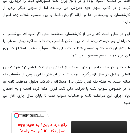
نفت در گذشته اشتباه بوده و در واقع ایران نفت کشورهای دیگر را خریداری می
کرده و در قالب سهم خود بفروش می رسانده اما از سویی دیگر برخی از
کارشناسان و بهارستانی ها بر ارائه گزارش غلط و این تصمیم شتاب زده اصرار
دارند.
این در حالی است که برخی از کارشناسان معتقدند حتی اگر اظهارات میرکاظمی و
همراهان وی درست بوده است این امکان فراهم بوده تا با مذاکره روش سوآپ را
با مشتریان تغییرداد و تصمیم شتاب زده برای توقف سوآپ خطایی استراتژیک برای
این وزیر دولت دهم محسوب می شود.
با اینحال در حال حاضر رویترز به نقل از فعالان بازار نفت اعلام کرد شرکت بین
المللی ویتول در حال ازسرگیری سواپ نفت دریای خزر با ایران پس از وقفه‌ای یک
ساله است. به گفته یک فعال نفتی بازار مدیترانه ، شرکت ویتول موافقت نامه ای
را در خصوص سواپ نفت با شرکت ملی نفت ایران امضا کرده است و به احتمال
زیاد اجرای این موافقت نامه و عملیات سواپ نفت تا پایان سال جاری آغاز می
شود.
زانو درد دارین؟ به هیچ وجه
عمل نکنید❌ "پرسش‌نامه"