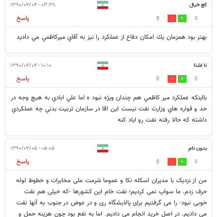
كج خيال
۰۳:۳۸ - ۱۳۹۰/۰۴/۰۴
پاسخ
0
0
بهتر بود همزمان يك امكان دفاع از عملكرد را نيز به آقاي ميركاظمي مي داديد
نا اشنا
۱۰:۱۰ - ۱۳۹۰/۰۴/۰۴
پاسخ
0
0
بااينكه عملكرد مير كاظمي هم چندان ويژه نبود ه اما علي ابادي به هيچ وجه در
حد و قواره هاي وزارت نفت نيست اين اقا در سازمان تربيت بدني چه عملكردي
داشته كه حالا رفته نفت رو اياد كنه
بدون نام
۰۵:۰۵ - ۱۳۹۰/۰۴/۰۵
پاسخ
0
0
من از نزدیک با مدیران اسکله نکا و عموما شرمت ملی مخابرات و خطوط لوله
حرف زدم. ما سواپ نمی کردیم؛ نفت خام این کشورها -که خیلی هم نفت
خوبی نبود- را می گرفتیم برای پالایشگاه ری و در عوض در جنوب به آنها نفت
می دادیم. در اصل خرید انجام می دادیم. اما به نفع بود چون هزینه حمل و