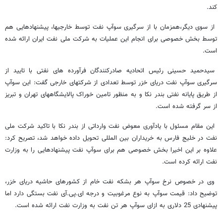
کند.
از سوی دیگر،همزمان با از سرگیری سوآپ نفت توسط خارجیها، پیشنهادهایی هم
توسط بخش خصوصی برای انجام این عملیات به شرکت ملی نفت ایران ارائه شده
است.
سیدحمید حسینی رئیس اتحادیه صادرکنندگان فرآورده های نفتی با تایید از
سرگیری سوآپ نفت دریای خزر توسط تعدادی از شرکتهای خارجی گفت: این سوآپ
از طریق پایانه نفتی بندر نکا و به منظور تامین خوراک پالایشگاههای تهران و تبریز
از سر گرفته شده است.
این مقام مسئول با یادآوری معوض نفت وارداتی از بندر نکا با تاکید شرکت ملی
نفت در خلیج فارس به خریداران بین المللی تحویل داده خواهد شد، تصریح کرد:
علاوه بر این اخیرا بخش خصوصی هم برای سوآپ نفت پیشنهادهایی را به وزارت
نفت ارائه کرده است.
وی در خصوص نرخ سوآپ هر بشکه نفت خام از کشورهای حاشیه دریای خزر،
توضیح داد: قیمت سوآپ به نوع مرغوبیت و درجه ای.پی.آی نفت بستگی دارد اما
پیشنهادی 25 دلاری به ازای سوآپ هر تن نفت به وزارت نفت ارائه شده است.