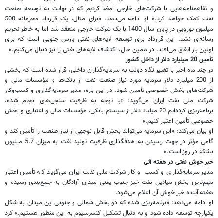
و تفاهمنامه‌هایی با شرکت‌های خارجی امضا کردیم که در نهایت به توسعه صنعت
نفت کمک خواهد کرد.» او ادامه می‌دهد: «برای مثال، یک قرارداد محرمانه 500
میلیون یورویی در پایان سال 1400 با یک شرکت خارجی منعقد شد اما به خاطر تحریم
رسانه‌ای نشد. این قرارداد برای توسعه لایه‌های نفتی پارس جنوبی است که برای
اولین بار اتفاق می‌افتد. در همین حال، اکتشاف لایه‌های نفتی را نیز دنبال می‌کنیم.»
تأمین 20 میلیارد دلار از داخل کشور
در چند ماه اخیر با تغییر نگاه دولت به سرمایه‌گذاران داخلی، قرار شده است که بخشی
از 200 میلیارد دلار سرمایه مورد نیاز صنعت نفت از بانک‌ها و مؤسسات مالی و
شرکت‌های بخش خصوصی تأمین شود. در این باره، مدیر سرمایه‌گذاری و کسب‌وکار
شرکت ملی نفت ایران می‌گوید: «با توجه به ظرفیت سنجی‌های انجام شده،
برنامه‌ریزی کرده‌ایم 20 میلیاد دلار از سیستم بانکی، مؤسسات مالی و اعتباری و بخش
خصوصی تأمین اعتبار کنیم.»
او بیان می‌کند: «این سرمایه می‌تواند بخش قابل توجهی از نیاز صنعت را تأمین کند و
گامی مؤثر در جهت رسیدن به هدفگذاری ظرفیت تولید نفت به میزان 5.7 میلیون
بشکه در روز است.»
خبر خوش نفتی در هفته آتی
مدیر سرمایه‌گذاری و کسب‌ و کار شرکت ملی نفت ایران می‌گوید که تأمین اعتبار
مهم‌ترین بخش میادین نفت خیز جنوب یعنی میدان آزادگان به جمع‌بندی رسیده و
هفته آینده خبر خوش آن اعلام می‌شود.
او ادامه می‌دهد: «برنامه‌ریزی شده که دو بخش شمالی و جنوبی این میدان به شکل
یکپارچه توسعه داده شود و به دنبال تشکیل کنسرسیوم به این منظور هستیم.» کرد