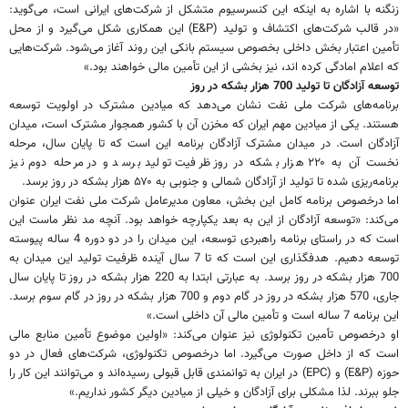
زنگنه با اشاره به اینکه این کنسرسیوم متشکل از شرکت‌های ایرانی است، می‌گوید:
«در قالب شرکت‌های اکتشاف و تولید (E&P) این همکاری شکل می‌گیرد و از محل
تأمین اعتبار بخش داخلی بخصوص سیستم بانکی این روند آغاز می‌شود. شرکت‌هایی
که اعلام امادگی کرده اند، نیز بخشی از این تأمین مالی خواهند بود.»
توسعه آزادگان تا تولید 700 هزار بشکه در روز
برنامه‌های شرکت ملی نفت نشان می‌دهد که میادین مشترک در اولویت توسعه
هستند. یکی از میادین مهم ایران که مخزن آن با کشور همجوار مشترک است، میدان
آزادگان است. در میدان مشترک آزادگان برنامه این است که تا پایان سال، مرحله
نخست آن به ۲۲۰‌ هزار بشکه در روز ظرفیت تولید برسد و در مرحله دوم نیز
برنامه‌ریزی شده تا تولید از آزادگان شمالی و جنوبی به ۵۷۰ هزار بشکه در روز برسد.
اما درخصوص برنامه کامل این بخش، معاون مدیرعامل شرکت ملی نفت ایران عنوان
می‌کند: «توسعه آزادگان از این به بعد یکپارچه خواهد بود. آنچه مد نظر ماست این
است که در راستای برنامه راهبردی توسعه، این میدان را در دو دوره 4 ساله پیوسته
توسعه دهیم. هدفگذاری این است که تا 7 سال آینده ظرفیت تولید این میدان به
700 هزار بشکه در روز برسد. به عبارتی ابتدا به 220 هزار بشکه در روز تا پایان سال
جاری، 570 هزار بشکه در روز در گام دوم و 700 هزار بشکه در روز در گام سوم برسد.
این برنامه 7 ساله است و تأمین مالی آن داخلی است.»
او درخصوص تأمین تکنولوژی نیز عنوان می‌کند: «اولین موضوع تأمین منابع مالی
است که از داخل صورت می‌گیرد. اما درخصوص تکنولوژی، شرکت‌های فعال در دو
حوزه (E&P) و (EPC) در ایران به توانمندی قابل قبولی رسیده‌اند و می‌توانند این کار را
جلو ببرند. لذا مشکلی برای آزادگان و خیلی از میادین دیگر کشور نداریم.»