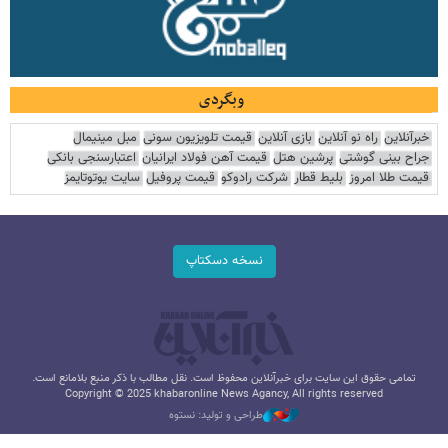
وبگردی
خبرآنلاین
راه نو آنلاین
بازی آنلاین
قیمت تلویزیون سونی
مبل مینیمال
جراح بینی گوشتی
پرشین هتل
قیمت آهن فولاد ایرانیان
اعتبارسنجی بانکی
قیمت طلا امروز
بلیط قطار
شرکت رادوکو
قیمت پروفیل
سایت یوتوتایمز
نسخه دسکتاپ
تمامی حقوق این سایت برای خبرآنلاین محفوظ است. نقل مطالب با ذکر منبع بلامانع است.
Copyright © 2025 khabaronline News Agancy, All rights reserved
طراحی و تولید: نستوه