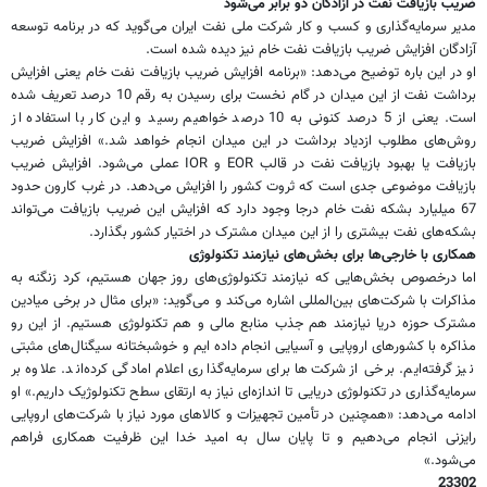
ضریب بازیافت نفت در آزادگان دو برابر می‌شود
مدیر سرمایه‌گذاری و کسب ‌و کار شرکت ملی نفت ایران می‌گوید که در برنامه توسعه
آزادگان افزایش ضریب بازیافت نفت خام نیز دیده شده است.
او در این باره توضیح می‌دهد: «برنامه افزایش ضریب بازیافت نفت خام یعنی افزایش
برداشت نفت از این میدان در گام نخست برای رسیدن به رقم 10 درصد تعریف شده
است. یعنی از 5 درصد کنونی به 10 درصد خواهیم رسید و این کار با استفاده از
روش‌های مطلوب ازدیاد برداشت در این میدان انجام خواهد شد.» افزایش ضریب
بازیافت یا بهبود بازیافت نفت در قالب EOR و IOR عملی می‌شود. افزایش ضریب
بازیافت موضوعی جدی است که ثروت کشور را افزایش می‌دهد. در غرب کارون حدود
67 میلیارد بشکه نفت خام درجا وجود دارد که افزایش این ضریب بازیافت می‌تواند
بشکه‌های نفت بیشتری را از این میدان مشترک در اختیار کشور بگذارد.
همکاری با خارجی‌ها برای بخش‌های نیازمند تکنولوژی
اما درخصوص بخش‌هایی که نیازمند تکنولوژی‌های روز جهان هستیم، کرد زنگنه به
مذاکرات با شرکت‌های بین‌المللی اشاره می‌کند و می‌گوید: «برای مثال در برخی میادین
مشترک حوزه دریا نیازمند هم جذب منابع مالی و هم تکنولوژی هستیم. از این رو
مذاکره با کشورهای اروپایی و آسیایی انجام داده ایم و خوشبختانه سیگنال‌های مثبتی
نیز گرفته‌ایم. برخی از شرکت‌ها برای سرمایه‌گذاری اعلام امادگی کرده‌اند. علاوه بر
سرمایه‌گذاری در تکنولوژی دریایی تا اندازه‌ای نیاز به ارتقای سطح تکنولوژیک داریم.» او
ادامه می‌دهد: «همچنین در تأمین تجهیزات و کالاهای مورد نیاز با شرکت‌های اروپایی
رایزنی انجام می‌دهیم و تا پایان سال به امید خدا این ظرفیت همکاری فراهم
می‌شود.»
23302