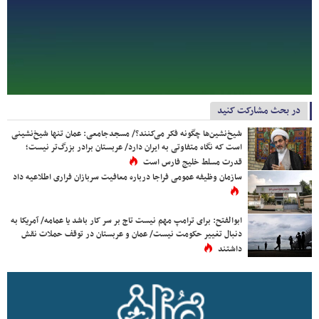
در بحث مشارکت کنید
شیخ‌نشین‌ها چگونه فکر می‌کنند؟/ مسجدجامعی: عمان تنها شیخ‌نشینی
است که نگاه متفاوتی به ایران دارد/ عربستان برادر بزرگ‌تر نیست؛
قدرت مسلط خلیج فارس است
سازمان وظیفه عمومی فراجا درباره معافیت سربازان فراری اطلاعیه داد
ابوالفتح: برای ترامپ مهم نیست تاج بر سر کار باشد یا عمامه/ آمریکا به
دنبال تغییر حکومت نیست/ عمان و عربستان در توقف حملات نقش
داشتند