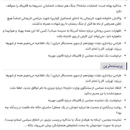
مذاکره بهانه است؛ انتخابات نشانه؟/ جنگ هم حملات انتخاباتی تندروها به قالیباف را متوقف
نکرد
واکنش خانواده شهید لاریجانی به ادعای اسماعیل کوثری/ شهید مرتضی لاریجانی اساساً هیچ
تلفن همراهی از ماه ها قبل از جنگ رمضان تا روز شهادت همراه نداشتند
اظهارات حسن روحانی درباره حمله آمریکا به مدرسه میناب/ کسی که این همه پهپاد و هواپیما و
ماهواره دارد، نمی‌تواند این کارش از روی اشتباه باشد
طراحی براندازی دولت چهاردهم از سوی محمدباقر خرازی / یک اطلاعیه می‌دهیم همه از شهرها
بریزند تهران، کار را تمام کنند
درخواست یک نماینده مجلس از قالیباف درباره قانون مهریه
پربیننده‌ترین
طراحی براندازی دولت چهاردهم از سوی محمدباقر خرازی / یک اطلاعیه می‌دهیم همه از شهرها
بریزند تهران، کار را تمام کنند
انتقاد نماینده مجلس از سخنگوی وزارت خارجه/ درباره چیزی به نام توافق جدید، لطفا ملت
مبعوث‌شده را نیز محرم بدانید
درخواست یک نماینده مجلس از قالیباف درباره قانون مهریه
روایت زیدآبادی از صحبت ها درباره خودش در یک محفل/ ماجرای خاله ماه طلعت در زیدآباد چه
بود؟
نماینده مجلس: اینکه به طرفدار جنگ یا مذاکره برچسب بزنیم، در اخلاق سیاسی اسلام نیست/
مردم به صورت خودجوش به سمت شعارهای هنجارشکن پیش نمی‌روند بلکه ...