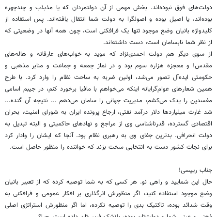
دولت‌های فوق نبوده‌اند. بخش مهمی از آن دولتمردان که یا مذبذب و چندچهره
بوده‌اند، یا اصیل بوده و اصولگرا به دولت شما انتقال یافته‌اند. پس استفاده از
کلیدواژه بانیان وضع موجود تنها یک فرافکنی است، چون همه آنها در وضعیتی که
از نظر شما نابسامان است، دست داشته‌اند.
از سوی دیگر هم دولت احمدی‌نژاد که موید به خواب‌های عارفانه و هاله‌های
مقدس! و معجزه هزاره سوم بود و در نماز جمعه و جماعت و منابر مذهبی و
حکومتی ایده‌آل تصور می‌شد، اولین ضربه به ساحت نظام را وارد کرد. با طرح
همین شعارهای عوام‌گرایانه اینکه می‌خواهم با مافیا برخورد کنم، در جیبم اسامی
مفسدین را یدک می‌کشم، مدیریت جهانی را سامان می‌دهم ... نتیجه آن گنده...
شد غارت میلیاردها دلار درآمد نفتی، ارجاع پرونده ایران به شورای امنیت، بحران
اقتصادی گسترده، قدرناشناسی وی از مراجع و نهادهای حاکمیتی و البته تبدیل به
دولت انحرافی. بدترین جفای وی به رهبری نظام بود. آنجا که ایشان را وادار کرد
برای نجات کشور دست به انتخابی سخت بزند که خواننده را منظور حاصل است.
جناب رییسی!
حال این شمایید و راهی نو. هر کسی که به شما توصیه کرده که از تعبیر بانیان
وضع موجود استفاده کنید، اگر منظورش اثرگذاری بر افکار عمومی و فرافکنی به
وقت شدائد بوده، تاکتیک بدی را توصیه نکرده، اما اگر منظورش استراتژی اصلی