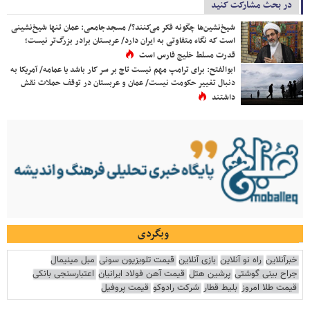
در بحث مشارکت کنید
شیخ‌نشین‌ها چگونه فکر می‌کنند؟/ مسجدجامعی: عمان تنها شیخ‌نشینی
است که نگاه متفاوتی به ایران دارد/ عربستان برادر بزرگ‌تر نیست؛
قدرت مسلط خلیج فارس است
ابوالفتح: برای ترامپ مهم نیست تاج بر سر کار باشد یا عمامه/ آمریکا به
دنبال تغییر حکومت نیست/ عمان و عربستان در توقف حملات نقش
داشتند
وبگردی
خبرآنلاین
راه نو آنلاین
بازی آنلاین
قیمت تلویزیون سونی
مبل مینیمال
جراح بینی گوشتی
پرشین هتل
قیمت آهن فولاد ایرانیان
اعتبارسنجی بانکی
قیمت طلا امروز
بلیط قطار
شرکت رادوکو
قیمت پروفیل