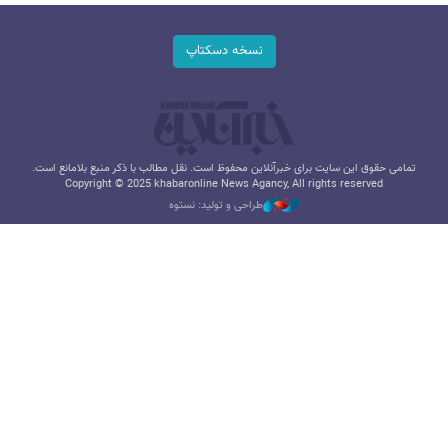
نسخه دسکتاپ
تمامی حقوق این سایت برای خبرآنلاین محفوظ است. نقل مطالب با ذکر منبع بلامانع است.
Copyright © 2025 khabaronline News Agancy, All rights reserved
طراحی و تولید: نستوه