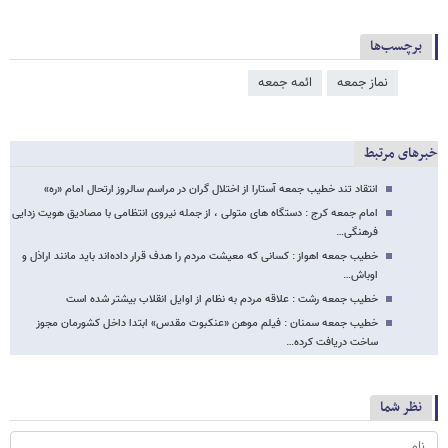
برچسب‌ها
نماز جمعه
ائمه جمعه
خبرهای مرتبط
انتقاد تند خطیب جمعه آستارا از اختلال گران در مراسم سالروز ارتحال امام «ره»
امام جمعه کرج : دستگاه های متولی ، از جمله نیروی انتظامی با مصادیق هویت زدایی
فرهنگی…
خطیب جمعه اهواز : کسانی که معیشت مردم را هدف قرار داده‌اند باید مانند اراذل و
اوباش…
خطیب جمعه رشت : علاقه مردم به نظام از اوایل انقلاب بیشتر شده است
خطیب جمعه سمنان : فیلم موهن «عنکبوت مقدس» ابتدا داخل کشورمان مجوز
ساخت دریافت کرده…
نظر شما