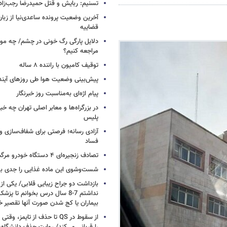
تسنیم: ربایش و قتل حمیدرضا رجب‌زا
آخرین وضعیت پرونده ساعدی‌نیا از زب
قضاییه
دلایل پارگی رگ خونی در چشم/ چه موق
مراجعه کنیم؟
توقیف کامیون با راننده ۸ ساله
پیش‌بینی وضعیت هوا طی روزهای آیند
پیام اژه‌ای به‌مناسبت روز خبرنگار
در بزرگراه‌ها و معابر اصلی تهران چه 
پلیس
آزادی رسانه؛ فرصتی برای شفاف‌سازی و
فساد
تصادف زنجیره‌ای ۴ دستگاه خودرو مرگبار شد
شست‌وشوی این ماده غذایی را جدی بگ
بازداشت دو جراح زیبایی قلابی/ یکی از
نداشتم 7-8 سال درس بخوانم تا 
بیماران یا کج شدن صورت آنها تقصیر خ
از سقوط در QS تا حذف از تایمز