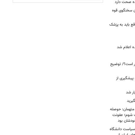
ده صحت دارد
ان سخنگوی قوه
ع باید به پزشک
ه اعلام شد
خبر است؟/ توضیح
 پیشگیری از
یرید
 متهمان: حوصله
پزشک شوم؛ عفونت
ودشان بود
، وقتی سیاست دانشگاه