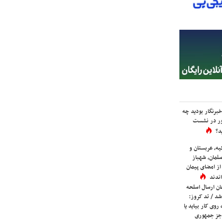
برنگار بودید چه
ور در نشست
د؟
یه، عربستان و
لمان، شهباز
ز امضای پیمان
ندند
ان ارسال اسلحه
شد / تد کروز:
روی کار بیاید یا
جز جمهوری