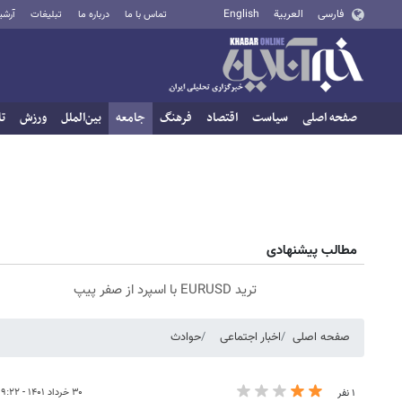
فارسی
العربية
English
تماس با ما
درباره ما
تبلیغات
آرشی
صفحه اصلی
سیاست
اقتصاد
فرهنگ
جامعه
بین‌الملل
ورزش
تا
مطالب پیشنهادی
ترید EURUSD با اسپرد از صفر پیپ
صفحه اصلی
اخبار اجتماعی
حوادث
۳۰ خرداد ۱۴۰۱ - ۱۹:۲۲
۱ نفر