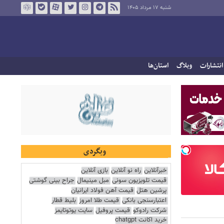
شنبه ۱۷ مرداد ۱۴۰۵
انتشارات
وبلاگ
استان‌ها
وبگردی
خبرآنلاین
راه نو آنلاین
بازی آنلاین
قیمت تلویزیون سونی
مبل مینیمال
جراح بینی گوشتی
پرشین هتل
قیمت آهن فولاد ایرانیان
اعتبارسنجی بانکی
قیمت طلا امروز
بلیط قطار
شرکت رادوکو
قیمت پروفیل
سایت یوتوتایمز
خرید اکانت chatgpt