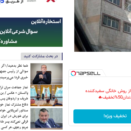
در بحث مشارکت کنید
شما نظر بدهید/ اگر خ
سوالی از رئیس جمه
خبری فردا می‌پرسیدی
نماز جماعت سران ترک
 از روش خانگی سفیدکننده
پاکستان + عکس / بن‌س
دان50%تخفیف🔥
شریف و اردوغان پس ا
دفاع مشترک نماز خوا
سناتور آمریکایی خواه
تخفیف ویژه!
برای شورش در ایران 
فرقی نمی‌کند پسر شاه 
مریم رجوی، هر کسی 