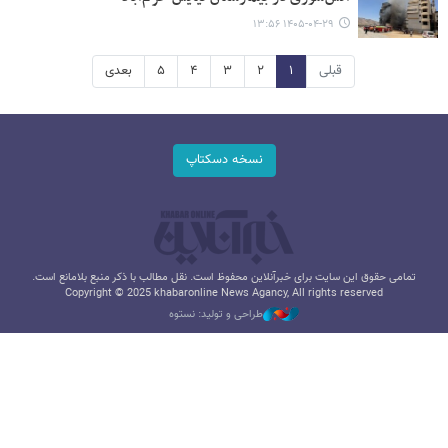
۱۴۰۵-۰۴-۲۹ ۱۳:۵۶
قبلی
۱
۲
۳
۴
۵
بعدی
نسخه دسکتاپ
تمامی حقوق این سایت برای خبرآنلاین محفوظ است. نقل مطالب با ذکر منبع بلامانع است.
Copyright © 2025 khabaronline News Agancy, All rights reserved
طراحی و تولید: نستوه