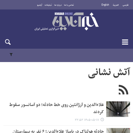
فارسی
العربية
English
تماس با ما
درباره ما
تبلیغات
آرشیو
یکشنبه ۱۸ مرداد ۱۴۰۵
آتش‌ نشانی
علاءالدین و آرژانتین روی خط حادثه؛ دو آسانسور سقوط
کردند
۱۴۰۵-۰۵-۱۷ ۲۲:۵۲
حادثه هولناک در پاساژ علاءالدین؛ ۶ نفر به بیمارستان