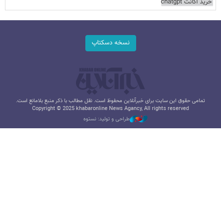
خرید اکانت chatgpt
نسخه دسکتاپ
تمامی حقوق این سایت برای خبرآنلاین محفوظ است. نقل مطالب با ذکر منبع بلامانع است.
Copyright © 2025 khabaronline News Agancy, All rights reserved
طراحی و تولید: نستوه