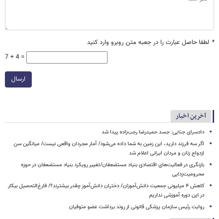
*
لطفا حاصل عبارت را در جعبه متن روبرو وارد کنید
7 + 4 =
ارسال
آخرین اخبار
دادسرای جنایی: جسد حمیدرضا رجب‌زاده پیدا شد
اگر سه فرزند دارید، این زمین به شما داده می‌شود/ آمار مجردان واقعی نیست/ میانگین سن
ازدواج زنان و مردان ایرانی اعلام شد
بازنگری در فعالیت‌های اقتصادی بنیاد مستضعفان/تغییر رویکرد بنیاد مستضعفان در حوزه
محرومیت‌زدایی
کاهش ۴ میلیونی جمعیت دانش‌آموزان/ دختران دانش‌آموز چقدر بیشترند؟/ فارغ‌التحصیل بیکار
در این دوره آموزشی نداریم
روایت رئیس سازمان پزشکی قانونی از روند برداشت عضو متوفیان