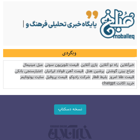
وبگردی
خبرآنلاین
راه نو آنلاین
بازی آنلاین
قیمت تلویزیون سونی
مبل مینیمال
جراح بینی گوشتی
پرشین هتل
قیمت آهن فولاد ایرانیان
اعتبارسنجی بانکی
قیمت طلا امروز
بلیط قطار
شرکت رادوکو
قیمت پروفیل
سایت یوتوتایمز
خرید اکانت chatgpt
نسخه دسکتاپ