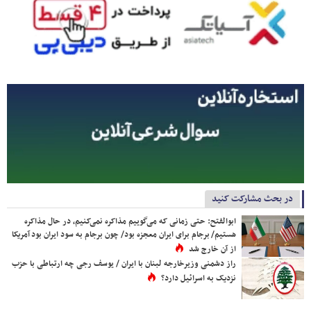
در بحث مشارکت کنید
ابوالفتح: حتی زمانی که می‌گوییم مذاکره نمی‌کنیم، در حال مذاکره
هستیم/ برجام برای ایران معجزه بود/ چون برجام به سود ایران بود آمریکا
از آن خارج شد
راز دشمنی وزیرخارجه لبنان با ایران / یوسف رجی چه ارتباطی با حزب
نزدیک به اسرائیل دارد؟