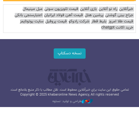
خبرآنلاین
راه نو آنلاین
بازی آنلاین
قیمت تلویزیون سونی
مبل مینیمال
جراح بینی گوشتی
پرشین هتل
قیمت آهن فولاد ایرانیان
اعتبارسنجی بانکی
قیمت طلا امروز
بلیط قطار
شرکت رادوکو
قیمت پروفیل
سایت یوتوتایمز
خرید اکانت chatgpt
نسخه دسکتاپ
تمامی حقوق این سایت برای خبرآنلاین محفوظ است. نقل مطالب با ذکر منبع بلامانع است.
Copyright © 2025 khabaronline News Agancy, All rights reserved
طراحی و تولید: نستوه