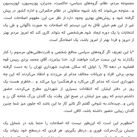
مجموعه مردم، نظام، گروه‌های سیاسی، حاکمیت، مدیران، پوزیسیون، اپوزیسیون
و...متوجه می‌شوند که باید شیوه متفاوتی در نظام حکمرانی و اداره کشور در پیش
گرفته شود و روش‌های بهتری وجود دارد.از نظر من این مفهوم اصلاحات است.
غیر از این هم خیلی قائل به این نیستم که اصلاحات به صورت ناگهانی و طی یک
انتخابات یا یک دوره ایجاد شود.هرشخصی که بتواند کاری کند که امروز مردم بهتر
از دیروز و فردا بهتر از امروز باشد، یک اصلاحگر است.
*با این تعریف اگر گروه‌های سیاسی منافع شخصی و قدرت‌طلبی‌های مرسوم را کنار
بگذارند به این سمت حرکت خواهند کرد. خدا بیامرزد، آقای محمد یزدی رییس قوه
قضاییه در دهه 70 را .اوایل که سکان هدایت شهرداری تهران را به دست گرفته
بودم، برخی افراد و جریانات مخالف مدام غر می‌زدند و انتقاد می‌کردند که این چه
شهرداری است که مدام گل می‌کارد و فرهنگسرا برپا می‌کند و ...خاطرم هست یک
روز در دفتر ایشان که انتقادات بسیاری از شهرداری مطرح می‌کردند، حضور
داشتم.دیدم که روی میز ایشان در صبح اول وقت، یک گلدان بزرگ شاخه گل رز و
یاس و...چیده‌اند.به شوخی گفتم اگر تاثیر کار ما این باشد که جلوی میز شما چنین
گلدان زیبایی حضور داشته باشد، کافی است.
*منظورم این است که این‌طور نیست که اصلاحات را حتما باید در شمایل یک
جنبش بزرگ،حرکت فوری و...درنظر بگیریم، هر فردی که درسطح خود بتواند یک