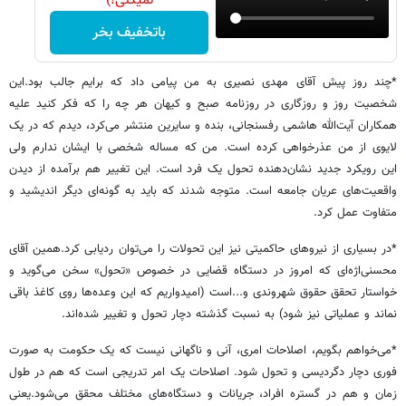
نمیکنی!)
باتخفیف بخر
*چند روز پیش آقای مهدی نصیری به من پیامی داد که برایم جالب بود.این
شخصیت روز و روزگاری در روزنامه صبح و کیهان هر چه را که فکر کنید علیه
همکاران آیت‌الله هاشمی‌ رفسنجانی، بنده و سایرین منتشر می‌کرد، دیدم که در یک
لایوی از من عذرخواهی کرده است. من که مساله شخصی با ایشان ندارم ولی
این رویکرد جدید نشان‌دهنده تحول یک فرد است. این تغییر هم برآمده از دیدن
واقعیت‌های عریان جامعه است. متوجه شدند که باید به گونه‌ای دیگر اندیشید و
متفاوت عمل کرد.
*در بسیاری از نیروهای حاکمیتی نیز این تحولات را می‌توان ردیابی کرد.همین آقای
محسنی‌اژه‌ای که امروز در دستگاه قضایی در خصوص «تحول» سخن می‌گوید و
خواستار تحقق حقوق شهروندی و...است (امیدواریم که این وعده‌ها روی کاغذ باقی
نماند و عملیاتی نیز شود) به نسبت گذشته دچار تحول و تغییر شده‌اند.
*می‌خواهم بگویم، اصلاحات امری، آنی و ناگهانی نیست که یک حکومت به صورت
فوری دچار دگردیسی و تحول شود. اصلاحات یک امر تدریجی است که هم در طول
زمان و هم در گستره افراد، جریانات و دستگاه‌های مختلف محقق می‌شود.یعنی