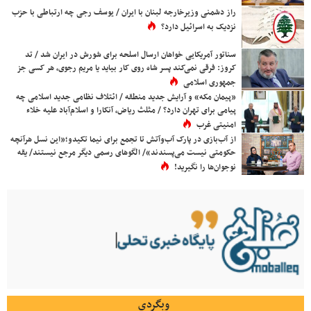
راز دشمنی وزیرخارجه لبنان با ایران / یوسف رجی چه ارتباطی با حزب
نزدیک به اسرائیل دارد؟
سناتور آمریکایی خواهان ارسال اسلحه برای شورش در ایران شد / تد
کروز: فرقی نمی‌کند پسر شاه روی کار بیاید یا مریم رجوی، هر کسی جز
جمهوری اسلامی
«پیمان مکه» و آرایش جدید منطقه / ائتلاف نظامی جدید اسلامی چه
پیامی برای تهران دارد؟ / مثلث ریاض، آنکارا و اسلام‌آباد علیه خلاء
امنیتی غرب
از آب‌بازی در پارک آب‌وآتش تا تجمع برای نیما تکیدو؛«این نسل هرآنچه
حکومتی نیست می‌پسندند»/ الگوهای رسمی دیگر مرجع نیستند/ یقه
نوجوان‌ها را نگیرید!
وبگردی