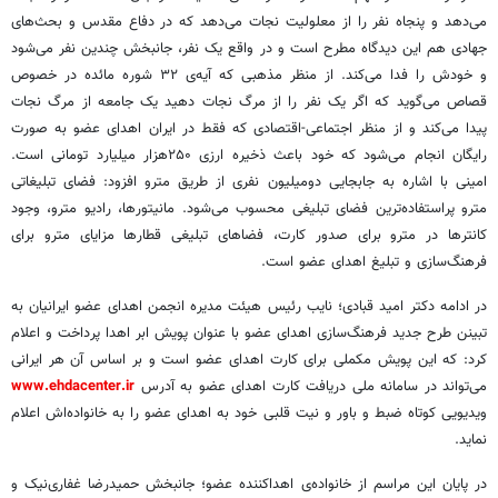
می‌دهد و پنجاه نفر را از معلولیت نجات می‌دهد که در دفاع مقدس و بحث‌های
جهادی هم این دیدگاه مطرح است و در واقع یک نفر، جانبخش چندین نفر می‌شود
و خودش را فدا می‌کند. از منظر مذهبی که آیه‌ی ۳۲ شوره مائده در خصوص
قصاص می‌گوید که اگر یک نفر را از مرگ نجات دهید یک جامعه از مرگ نجات
پیدا می‌کند و از منظر اجتماعی-اقتصادی که فقط در ایران اهدای عضو به صورت
رایگان انجام می‌شود که خود باعث ذخیره ارزی ۲۵۰هزار میلیارد تومانی است.
امینی با اشاره به جابجایی دومیلیون نفری از طریق مترو افزود: فضای تبلیغاتی
مترو پراستفاده‌ترین فضای تبلیغی محسوب می‌شود. مانیتورها، رادیو مترو، وجود
کانترها در مترو برای صدور کارت، فضاهای تبلیغی قطارها مزایای مترو برای
فرهنگ‌سازی و تبلیغ اهدای عضو است.
در ادامه دکتر امید قبادی؛ نایب رئیس هیئت مدیره انجمن اهدای عضو ایرانیان به
تبینن طرح جدید فرهنگ‌سازی اهدای عضو با عنوان پویش ابر اهدا پرداخت و اعلام
کرد: که این پویش مکملی برای کارت اهدای عضو است و بر اساس آن هر ایرانی
می‌تواند در سامانه ملی دریافت کارت اهدای عضو به آدرس
www.ehdacenter.ir
ویدیویی کوتاه ضبط و باور و نیت قلبی خود به اهدای عضو را به خانواده‌اش اعلام
نماید.
در پایان این مراسم از خانواده‌ی اهداکننده عضو؛ جانبخش حمیدرضا غفاری‌نیک و