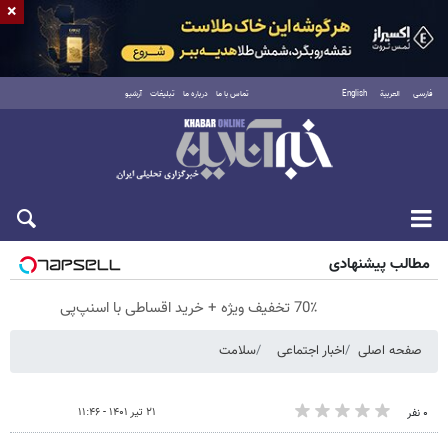
×
فارسی
العربية
English
تماس با ما
درباره ما
تبلیغات
آرشیو
پنجشنبه ۱۵ مرداد ۱۴۰۵
مطالب پیشنهادی
70٪ تخفیف ویژه + خرید اقساطی با اسنپ‌پی
صفحه اصلی
اخبار اجتماعی
سلامت
۲۱ تیر ۱۴۰۱ - ۱۱:۴۶
۰ نفر