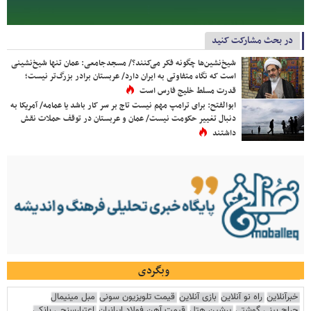
در بحث مشارکت کنید
شیخ‌نشین‌ها چگونه فکر می‌کنند؟/ مسجدجامعی: عمان تنها شیخ‌نشینی
است که نگاه متفاوتی به ایران دارد/ عربستان برادر بزرگ‌تر نیست؛
قدرت مسلط خلیج فارس است
ابوالفتح: برای ترامپ مهم نیست تاج بر سر کار باشد یا عمامه/ آمریکا به
دنبال تغییر حکومت نیست/ عمان و عربستان در توقف حملات نقش
داشتند
وبگردی
خبرآنلاین
راه نو آنلاین
بازی آنلاین
قیمت تلویزیون سونی
مبل مینیمال
جراح بینی گوشتی
پرشین هتل
قیمت آهن فولاد ایرانیان
اعتبارسنجی بانکی