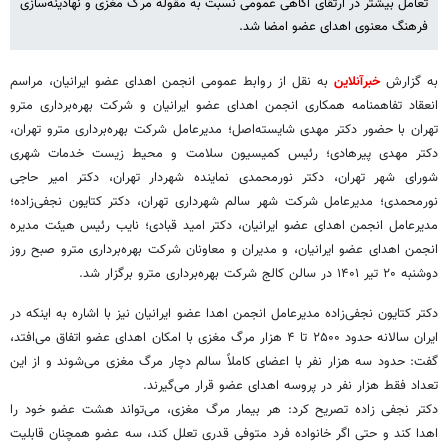
تعامل بیشتر در ارتقای آگاهی عمومی نسبت به مقوله مرگ مغزی و نهادینه‌سازی
فرهنگ معنوی اهدای عضو امضا شد.
به گزارش
خبرآنلاین
به نقل از روابط عمومی انجمن اهدای عضو ایرانیان، مراسم
انعقاد تفاهمنامه همکاری انجمن اهدای عضو ایرانیان و شرکت بهره‌برداری مترو
تهران با حضور دکتر مهدی شایسته‌اصل؛ مدیرعامل شرکت بهره‌برداری مترو تهران،
دکتر مهدی پیرهادی؛ رئیس کمیسیون سلامت و محیط زیست خدمات شهری
شورای شهر تهران، دکتر نورمحمدی نماینده شهردار تهران، دکتر امیر حاجی
نورمحمدی؛ مدیرعامل شرکت شهر سالم شهرداری تهران، دکتر کتایون نجفی‌زاده؛
مدیرعامل انجمن اهدای عضو ایرانیان، دکتر امید قبادی؛ نایب رئیس هیئت مدیره
انجمن اهدای عضو ایرانیان، و مدیران و معاونان شرکت بهره‌برداری مترو صبح روز
دوشنبه ۲۰ تیر ۱۴۰۱ در سالن کالج شرکت بهره‌برداری مترو برگزار شد.
دکتر کتایون نجفی‌زاده مدیرعامل انجمن اهدا عضو ایرانیان نیز با اشاره به اینکه در
ایران سالانه حدود ۲۵۰۰ تا ۴ هزار مرگ مغزی با امکان اهدای عضو اتفاق می‌افتد،
گفت: حدود سه هزار نفر با اعضای کاملاً سالم دچار مرگ مغزی می‌شوند و از این
تعداد فقط هزار نفر در پروسه اهدای عضو قرار می‌گیرند.
دکتر نجفی زاده تصریح کرد: هر بیمار مرگ مغزی، می‌تواند هشت عضو خود را
اهدا کند و حتی اگر خانواده فرد متوفی قدری تعلل کند، سه عضو همچنان قابلیت