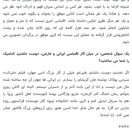
نتیجه الزاما بد یا خوب بشود. هر کس بر اساس میزان فهم و ادراک خود نظر می
دهد. و هکذا یک نفر ممکن است کتابی موفق را بخواند و بگوید خوب نمی شود
و یک نفر دیگر نظری عکس داشته باشد. اقتباس امری نیست که با متر و معیار و
شابلون انجام شود. هر صد هزار کلمه ای که روی کاغذ چاپ شده و پشت
کتابفروشی قرار گرفته به معنای این نیست که اثری موفق در برگردان تصویری می
شود.
یک سوال شخصی: در میان آثار اقتباسی ایرانی و خارجی، دوست داشتید کدامیک
را شما می ساختید؟
اگر نخندید دوست داشتم علیرغم خیلی از آثار بزرگ ادبی جهان، فیلم «شرکت»
سیدنی پولاک نوشته جان گریشام را بسازم. در ایرانی ها جهان آن چه ساخته شده
مال من نیست و لذا از این بابت آدم پر از حسرتی نیستم. البته ای کاش روزی
بتوانم رمان «جنگ آخر الزمان» ماریو وارگاس یوسا (نویسنده اهل کشور پرو) را
هم به سریال تبدیل کنم و اثری مانند «خانواده تیبو» (اثر نویسنده فرانسوی روژه
مارتن دو گار). به هر حال شکر خدا کسی هنوز برای آرزوهای بزرگ فاکتور صادر
نمی کند. (با خنده)
۴۱۲۴۷