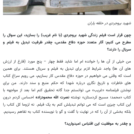
شهید بروجردی در حلقه یاران
چون قرار است فیلم زندگی شهید بروجردی (با نام غریب) را بسازید، این سوال را
مطرح می کنیم: آثار متعدد حوزه دفاع مقدس، چقدر ظرفیت تبدیل به فیلم و
سریال را دارند؟
من خیلی از آن ها را خوانده ام اما شاید فقط چهار – پنج مورد (فارغ از ارزش
های آن ها) واجد شرایط لازم برای تبدیل به فیلم و سریال هستند. برای همین
است که وقتی می خواهیم در حوزه دفاع مقدس کار بسازیم، می رویم سراغ کتاب
های خاطرات و تاریخ نگاری درباره شهدا که حکم منبع و سند دارند. من برای
نوشتن فیلمنامه «غریب» می توانستم جدا گانه تحقیق کنم اما بعد از مواجهه با
کتاب «محمد؛ مسیح کردستان» نوشته
نصرت الله محمودزاده
احساس کردم درون
این کتاب چیزی است که می توانم تبدیلش کنم به یک فیلم. نه لزوما کل کتاب را
بلکه بخشی از آن را که در نهایت با گفت و گو با نویسنده کتاب به تفاهم رسیدیم.
و چقدر به موفقیت این اقتباس امیدوارید؟