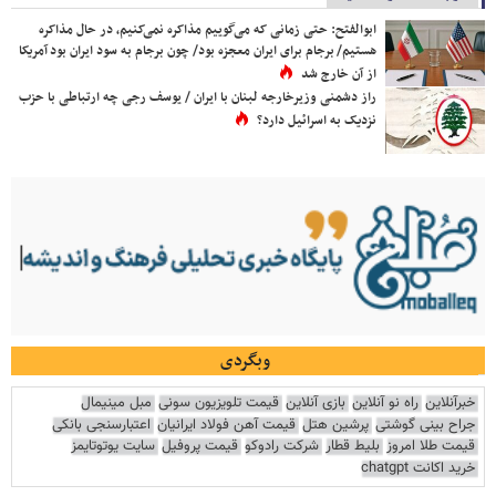
ابوالفتح: حتی زمانی که می‌گوییم مذاکره نمی‌کنیم، در حال مذاکره
هستیم/ برجام برای ایران معجزه بود/ چون برجام به سود ایران بود آمریکا
از آن خارج شد
راز دشمنی وزیرخارجه لبنان با ایران / یوسف رجی چه ارتباطی با حزب
نزدیک به اسرائیل دارد؟
وبگردی
خبرآنلاین
راه نو آنلاین
بازی آنلاین
قیمت تلویزیون سونی
مبل مینیمال
جراح بینی گوشتی
پرشین هتل
قیمت آهن فولاد ایرانیان
اعتبارسنجی بانکی
قیمت طلا امروز
بلیط قطار
شرکت رادوکو
قیمت پروفیل
سایت یوتوتایمز
خرید اکانت chatgpt