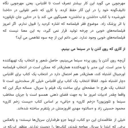
مهرجویی می گوید این کار بیشتر تصرف است تا اقتباس. یعنی مهرجویی نگاه
تالیف‌گونه خود را در این آثار حفظ کرده. یا کاری که ناصر تقوایی در «ناخدا
خورشید» با کتاب «داشتن و نداشتن» همینگوی می کند یا در «دایی جان ناپلئون»
با اثر پزشک زاد. موضوع فقر فیلمنامه که اشاره کردید را قبول ندارم. اگر امروز
فیلمنامه‌های خوبی در چرخه تولید قرار نمی گیرد، به این معنا نیست که
فیلمنامه‌های خوبی وجود ندارد. نمی دانم این از چه سوء تفاهمی می آید؟
از آثاری که روی آنتن یا در سینما می بینیم.
آن‌چه روی آنتن یا روی پرده سینما می‌بینیم، حاصل شعور و انتخاب یک تهیهکننده
یا مدیر است. این مدیر یا تهیه‌کننده همان‌قدر که ممکن است در انتخاب فیلمنامه
اورجینال اشتباه کند، همان‌قدر هم احتمال دارد در انتخاب یک کتاب برای اقتباس
دچار اشتباه شود. اتفاقا انتخاب یک کتاب برای اقتباس خیلی کار سخت‌تری است تا
انتخاب یک طرح ۱۰ صفحه‌ای برای ساخت یک فیلم یا سریال. مساله دیگر این که
واقعا چقدر ادبیات امروز ما به جهت فضای ذهنی همسو است با جریان مخاطب
سینما و تلویزیون؟ «زخم کاری» و «یاغی» بر اساس کتاب «بیست زخم کاری»
محمود حسینی زاد و «سالتو» مهدی افروزمنش در پلتفرم ساخته شده‌اند.
خیلی از علاقمندان این دو کتاب، لزوما جزو طرفداران سریال‌ها نیستند؛ و بالعکس
برخی که ابتدا با سریال مواجه شدند، کتاب‌ها را دوست ندارند. منظور این‌که در