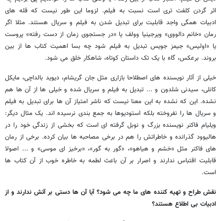
اثر گردن کلفت تری است نسبت به فیلم. لزوما این طور نیست که قله های
ادبیات همگی واجد قابلیت برای تبدیل شدن به فیلم و سریال هستند. مثلا اگر
رمان «خانم دالووی» ویرجینیا وولف یا «در جستجوی زمان از دست رفته» پروست
یا «اولیس» جیمز جویس تبدیل به فیلم شود چه بسا اهمیت کتاب ها از بین
بروند. برعکس، گاه با یک تک داستان کوتاه، شاهکار خلق می شود.
خیلی از آثار نویسنده های اصطلاحا بازاری مثل جان گریشام، دیوید بالداچی، مایکل
کانلی، سیدنی شلدون و ... تبدیل به فیلم و سریال شده و خیلی ها از آن ها هم
نشده. این که نشده به این معنا نیست که ناشر امتیاز آن ها برای تبدیل به فیلم
و سریال ها را نفروخته بلکه استودیوها به جمع بندی نرسیده اند. یک مثال دیگر:
ویلیام فاکنر نویسنده بزرگ و نوبل گرفته ای است که بخشی از زندگی خود را در
هالیوود گذرانده و خاطراتش را هم در برخی مصاحبه ها بیان کرده. برخی از رمان
های فاکنر مثل «خشم و هیاهو»، «گور به گور»، «برخیز ای موسی» و ... اصولا
قابلیت اقتباس ندارند و اصرار بر آن باعث لطمه به خاطره خوب از آن کتاب ها
است.
نقش طراح و تهیه کننده های ما چه می شود؟ آیا آن ها دستی بر آتش ندارند و از
ادبیات بی اطلاع هستند؟