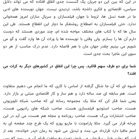
در این که بین این دو جریان یک گسست جدی اتفاق افتاده که می تواند دلایل
سیاسی، اقتصادی و فکری داشته باشد، تردیدی نیست. جهان نویسنده های ادبی
ما در همه نسل ها، لزوما با جهان فیلمسازان و سریال سازان امروز همخوانی
ندارد. حتی فیلمسازان به اصطلاح روشنفکر ما دچار این انقطاع هستند. طی این
سال ها که با کتاب های مختلف مواجه شده ام، چند موردی هستند که دوست
دارم آن ها را بسازم. ولی وقتی با نویسنده ها یا وراث آن ها وارد گفت و گو می
شویم می بینیم چقدر جهان مان با هم فاصله دارد. عدم درک مناسب از هر دو
سوی این ماجرا بحث جدی است.
شما برای دو طرف سهم قائلید. پس چرا این اتفاق در کشورهای دیگر به کرات می
افتد؟
شیوه ای که آن جا شکل گرفته از اساس با کاری که ما انجام می دهیم متفاوت
است. هم سابقه ای صد ساله دارد و هم ساز و کار اقتصادی مبتنی بر بازار دارد.
یعنی شما فکر کن که مثلا یک مجموعه رسانه ای که صاحب شبکه تلویزیونی
هست، صاحب استودیو فیلمسازی هست، صاحب شبکه های رادیویی هست،
صاحب انتشارات بزرگ هست، صاحب روزنامه و مجله هم هست، می آید در این
چرخه قرار می گیرد. مثلا پارامونت با ماریو پوزو که یک طرح چند صفحه ای به
اسم مافیا دارد قرارداد می بندد و تبدیل می شود به رمان «پدر خوانده». بعد از
این که رمان، خیلی پرفروش می شود، نوبت به ساخت فیلم آن می رسد که پس