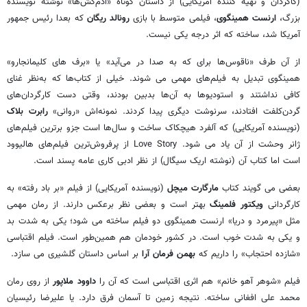
(کاگردان و تهیه کننده آمریکایی) از داستان کوتاه «آدم‌کش‌ها» نوشته نویسنده
بزرگ،
ارنست همینگوی
، فیلمی متوسط با بازی
رونالد ریگان
که بعدا رئیس جمهور
آمریکا شد، ساخته که اثر درجه یکی نیست.
از آن طرف «ناقوس‌ها برای که به صدا در می‌آید» یا «برف های کلیمانجارو»
همینگوی تبدیل به فیلم‌های مهمی می شوند. خیلی از کتاب‌ها که به‌نظر غنای
کافی نداشتند و استودیوها به آن‌ها بدبین بودند، وقتی دست کارگردان‌های
گردن‌کلفت افتادند، سرنوشت دیگری پیدا کردند. نمونه‌اش «روانی»
رابرت بلاک
(نویسنده آمریکایی) که آلفرد هیچکاک ساخت و سال‌ها است جزو برترین فیلم‌های
ژانر وحشت از آن یاد می شود. Love Story از پرفروش‌ترین فیلم‌های هالیوود
است اما کتاب آن (نوشته اریک سیگال) از نظر ادبی کاری عامه پسند است.
بعضی می گویند کتاب
مارگارت میچل
(نویسنده آمریکایی) از فیلم «بر باد رفته» به
کارگردانی
ویکتور فلمینگ
بهتر است و بعضی نظر برعکس دارند. از رمان مهمی
مثل «پیرمرد و دریا» ارنست همینگوی دو فیلم ساخته می شود؛ یکی به شدت بد
و یکی به شدت خوب است. در کشور خودمان هم همین‌طور است. فیلم اقتباسی
«شازده احتجاب» را داریم که
بهمن فرمان آرا
بر اساس داستان گلشیری می سازد.
فیلم «شوهر آهو خانم» هم اثری اقتباسی است که آن را
داوود ملاپور
از روی رمان
محمد علی افغانی ساخته. نتیجه زمین تا آسمان فرق دارد. یا علیرضا رئیسیان