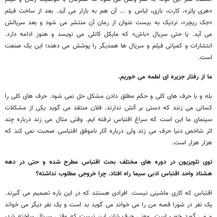
«هری پاتر»، کارت، بازی، لباس و ... آن هم به بازار می آید. بعد از ساخت فیلم
«جک ریچر»، نزدیک به بیست عنوان از رمان آن منتشر می شود و بعد سریالش
می آید. یا حتی سریال «باش» که مایکل کانلی می نویسد و هنوز ادامه دارد.
انتشارات و کمپانی فیلم و سریال ها همدیگر را پوشش می دهند؛ این یک صنعت
است.
ما از رفتار جزیره ای لطمه می خوریم.
بله و با حرف های کلی و حکم مطلق دادن مشکل حل نمی شود. حرف های کلی را
کسانی می زنند که دستی بر آتش ندارند. فلان منتقد می گوید یکی از مشکلات
سینمای ما این است که سراغ اقتباس نرفته ایم. وقتی مثال می زند درباره چند
اثر شاخص دنیا حرف می زند ولی درباره آثار ناموفق اقتباسی صحبت نمی کند که
هزار هزار است.
توی تلویزیون در دوره های مختلف بحث اقتباس مطرح شده و حتی در دهه
هشتاد واحد اقتباس ادبی سیما راه افتاد. چرا خروجی مطلوب نداشته؟
اقتباس که کاری ماشینی نیست. افرادی هستند که در این باره تصمیم می گیرند.
یک نفر در شورا قصه من را می خواند می گوید بد است و یک نفر دیگر می خواند
و می گوید خوب است. معنی حرف شان این نیست که وقتی سریال ساخته شد،