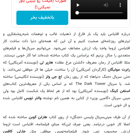
صورت (قیمت رو ببینی باور
نمیکنی!)
باتخفیف بخر
درباره اقتباس باید یک بار فارغ از ذهنیات غالب و توهمات شبه‌روشنفکری و
تیترهای روزنامه‌ای صحبت کنیم و آن این که همه‌جای دنیا ذات ساخت کار
اقتباسی لزوما واجد یک ارزش مضاعف نمی‌شود. می‌توانیم سریال‌ها و فیلم‌های
متعددی را مثال بزنیم که براساس یک کتاب ساخته شده‌اند اما آثار خوبی نیستند.
مثلا اقتباس از رمان معروف «کشتن مرغ مقلد»
هارپر لی
(نویسنده آمریکایی) که
رابرت مولیگان
(کارگردان آمریکایی) آن را ساخت، خیلی ها اثر موفقی نمی‌دانند. یا
حتی سریال «جنگ دنیاها» که از روی رمان
اچ جی ولز
(نویسنده انگلیسی) ساخته
شد. یا سریال The Dark Tower که بر اساس یکی از معروف‌ترین کتاب‌های
استفن کینگ
(نویسنده آمریکایی) بود که از هر لحاظ یک شکست کامل بود ولی
مینی سریال «گامبی وزیر» از کتابی به همین نام نوشته
والتر تویس
اقتباس شده
و اثر خوبی است.
از آن طرف مینی‌سریال پلیسی «جنگل» از روی کتاب
هارلن کوبن
ساخته شده که
اصلا کار خوبی درنیامد. یعنی صِرف این‌که مبنای فیلمنامه، اقتباس است لزوما
ارزش محسوب نمی شود. فیلمنامه‌نویس موفقی مثل
چارلی کافمن