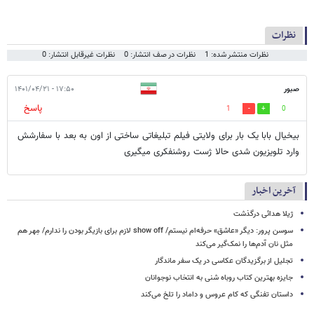
نظرات
نظرات منتشر شده: 1
نظرات در صف انتشار: 0
نظرات غیرقابل انتشار: 0
صبور
۱۷:۵۰ - ۱۴۰۱/۰۴/۲۱
پاسخ
1
0
بیخیال بابا یک بار برای ولایتی فیلم تبلیغاتی ساختی از اون به بعد با سفارشش
وارد تلویزیون شدی حالا ژست روشنفکری میگیری
آخرین اخبار
ژیلا هدائی درگذشت
سوسن پرور: دیگر «عاشق» حرفه‌ام نیستم/ show off لازم برای بازیگر بودن را ندارم/ مِهر هم
مثل نان آدم‌ها را نمک‌گیر می‌کند
تجلیل از برگزیدگان عکاسی در یک سفر ماندگار
جایزه بهترین کتاب روباه شنی به انتخاب نوجوانان
داستان تفنگی که کام عروس و داماد را تلخ می‌کند