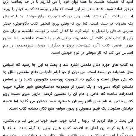
امید که همیشه هست. ما همه توان خود را می گذاریم تا در حد بضاعت اثری
درخور آماده شود. همه سعی ام این است که وقتی نویسنده کتاب، فیلم را ببیند
احساس لذت از آن داشته باشد. ولی این که «غریب» موفق خواهد بود یا نه مثل
یک هندوانه در بسته است. کما این که وقتی بهروز افخمی کتاب «گاوخونی» جعفر
مدرس صادقی را تبدیل به فیلم کرد، ما که آن کتاب را دوست داشتیم و برای مان
یکی از کتاب های کالت آن دهه بود، چندان فیلم را دوست نداشتیم. اما همین
بهروز افخمی کتاب «آذر، شهدخت، پرویز و دیگران» مرجان شیرمحمدی را هم
اقتباس می کند که کار موفقی در نوع خودش است.
به کتاب های حوزه دفاع مقدس اشاره شد و بحث به این جا رسید که اقتباس
مثل هندوانه در بسته است. می توان از دو فیلم اقتباسی دفاع مقدسی مثال زد
که یکی موفق است و دیگری نه. کیومرث پوراحمد، «اتوبوس شب» را بر اساس
داستان کوتاه «سی‌ونه و یک اسیر» از مجموعه «داستان‌های شهر جنگی» حبیب
احمدزاده ساخت که خاص و عام آن را تحسین کردند. مازیار میری دست روی
کتابی خاص به نام «من قاتل پسرتان هستم» احمد دهقان می گذارد اما نتیجه
«پاداش سکوت» یک فیلم معمولی و بدون مولفه های تکان دهنده کتاب است.
این بحث را قبلا کردیم که لزوما از کتاب خوب، فیلم خوب در نمی آید و بالعکس.
در دنیا به کرات این اتفاق ها افتاده. کتاب هایی تبدیل به فیلم شده اند که با
دیدن آن فیلم، اعتبار کتاب از بین رفته. یا وقتی کتاب ها را خواندیم پی بردیم چه