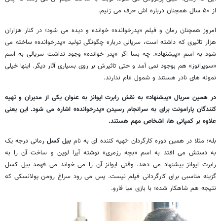
از ۵۰ سال همچنان درباره اش حرف می زنیم.
امروز همچنان رمان و فیلم «پدرخوانده» خوانده و دیده می شود؛ در کنار هزاران
هزار تاثیری که داشته است، سریالی درباره چگونگی تولید «پدرخوانده» ساخته می
شود به اسم «پیشنهاد». چه بسا اگر «پدر خوانده» وجود نداشت سریالی به اسم
«سوپرانوز» هم بوجود نمی آمد و حتی تاثیرش بر روی بسیاری آثار دیگر. اینها خیلی
نمونه های نادر هستند و شمول عام ندارند.
در همین سریال «پیشنهاد» به نقش رابرت ایوانز به عنوان یکی از مدیران و تهیه
کنندگان پارامونت برای به سرانجام رسیدن «پدرخوانده» اشاره می شود. این یعنی
علاوه بر کمپانی ها، اشخاص مهم هستند.
بله؛ مثلا در همین دوره کارگردان -تهیه کننده ای به نام
بیل کسل
رمانی درجه یک
به دستش می افتد به اسم «بچه رزمری» نوشته آیرا لوین و ساخت آن را به
رابرت ایوانز پیشنهاد می دهد. وقتی ایوانز آن را می خواند می فهمد بیل کسل
گزینه مناسبی برای کارگردانی فیلم نیست. پس می رود سراغ رومن پولانسکی که
نتیجه هم شاهکار شده؛ با بازی میا فارو.