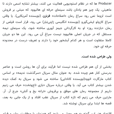
Producer ها که در نظام استودیویی فعالیت می کنند، بیشتر تشابه اسمی دارند تا
ماهیتی. یک چیز هم یادتان باشد سینمای حرفه ای هالیوود که مبتنی بر فروش
است لزوما نمی رود سراغ رمان «اصلاحات»
فرنزن
(نویسنده آمریکایی). یا وقتی
سراغ کازوئو ایشی‌گورو (نویسنده انگلیسی ژاپنی‌تبار) می رود، قرار است فیلمی از
رمان «بازنده روز» او به کارگردانی جیمز آیوری ساخته شود، یک سینمای نیمه
مستقل که در جریان اصلی هالیوود نیست سراغ آن می رود. این ها دو جریان
کاملا متفاوت است و هر کدام آبشخور خود را دارند و تعریف درست در محدوده
حرفه ای خود.
ولی طراحی شده است.
بخشی از آن هم طراحی شده نیست اما فرآیند برای آن ها روشن است و عناصر
بدرستی کنار هم چیده شده. به عنوان مثال سریال «سرگذشت ندیمه» بر اساس
کتاب مارگارت اتوود{نویسنده کانادایی} ساخته می شود و سریال به کمک دیده
شدن بیشتر کتاب می آید. یا وقتی درباره سریال «بازی تاج‌وتخت» حرف می زنیم
داریم از مجموعه رمان های موفق و پرفروش «ترانه یخ و آتش» جرج آر. آر.
مارتین حرف می زنیم که تازه کتاب از سریال عقب افتاد و از یک جایی به بعد،
قصه ها ابتدا برای سریال نوشته شد.
اقتصاد هنر این گونه به هم وصل می شود که همزمان با موفقیت رمان و فیلم