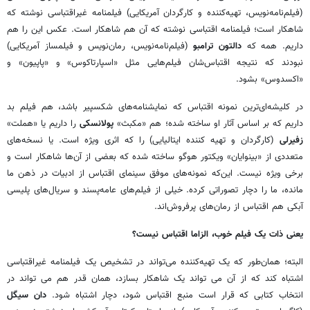
(فیلم‌نامه‌نویس، تهیه‌کننده و کارگردان آمریکایی) فیلمنامه غیراقتباسی نوشته که
شاهکار است؛ فیلمنامه اقتباسی نوشته که آن هم شاهکار است. عکس این را هم
داریم. همه که
دالتون ترامبو
(فیلم‌نامه‌نویس، رمان‌نویس و فیلمساز آمریکایی)
نبودند که نتیجه اقتباس‌شان فیلم‌هایی مثل «اسپارتاکوس» و «پاپیون» و
«اکسدوس» بشود.
در کلیشه‌ای‌ترین نمونه اقتباس که نمایشنامه‌های شکسپیر باشد، هم فیلم بد
داریم که بر اساس آثار او ساخته شده؛ هم «مکبث»
پولانسکی
را داریم یا «هملت»
زفیرلی
(کارگردان و تهیه کننده ایتالیایی) را که اثری ویژه است. یا نسخه‌های
متعددی از «بینوایان» ویکتور هوگو ساخته شده که بعضی از آن‌ها شاهکار است و
برخی ویژه نیست. این‌که نمونه‌های موفق سینمای اقتباس از ادبیات در ذهن ما
مانده، ما را دچار تصوراتی کرده. خیلی از فیلم‌های عامه‌پسند و سریال‌های پلیسی
آبکی هم اقتباس از رمان‌های پرفروش‌اند.
یعنی ذات یک فیلم خوب، الزاما اقتباس نیست؟
البته؛ همان‌طور که یک تهیه‌کننده می‌تواند در تشخیص یک فیلمنامه غیراقتباسی
اشتباه کند که از آن می تواند یک شاهکار بسازد، همان قدر هم می تواند در
انتخاب کتابی که قرار است منبع اقتباس شود، دچار اشتباه شود.
دان سیگل