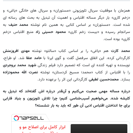
همزمان با موفقیت سریال تلویزیونی «مستوران» و سریال های خانگی «یاغی» و
«زخم کاری» بار دیگر مساله اقتباس و اهمیت آن تبدیل به بحث های رسانه ای
شده است. «مستوران» بر اساس کتابی به همین نام نوشته
محمد حنیف
به
سرانجام رسیده و «بیست زخم کاری»
محمود حسینی زاد
منبع اقتباس «زخم
کاری» بوده است.
محمد کارت
هم «یاغی» را بر اساس کتاب «سالتو» نوشته
مهدی افروزمنش
کارگردانی کرده. این اتفاق سرفصل گفت و گوی ایرنا با
حامد عنقا
شد. او طراح،
نویسنده و تهیه کننده ای است که تصمیم دارد فیلم زندگی
شهید محمد بروجردی
را با اقتباس از کتاب «محمد؛ مسیح کردستان» نوشته
نصرت الله محمودزاده
بسازد.
محمدحسین لطیفی
کارگردانی این اثر را برعهده دارد.
درباره مساله مهمی صحبت می‌کنیم و آن‌قدر درباره اش گفته‌اند که تبدیل به
کلیشه شده. می‌خواهیم آسیب‌شناسی کنیم؛ چرا تلاش تلویزیون و بنیاد فارابی
برای جا انداختن اقتباس ادبی آن طور که باید به بار ننشسته؟
ابزار کامل برای اصلاح مو و