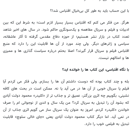
با این حساب باید به طور کل بی‌خیال اقتباس شد!؟
هرگز. من فکر می کنم که اقتباس بسیار بسیار لازم است؛ به شرط این که بین
ادبیات و فیلم و سریال مفاهمه و یک‌سونگری حاکم شود. در سال های اخیر شاهد
تعدد کتاب در بازار نشر هستیم؛ از حوزه دفاع مقدس گرفته تا آثار عاشقانه،
سیاسی و ژانرهای دیگر. ولی چند مورد از آن ها قابلیت این را دارد که منبع
اقتباس فیلم و سریال قرار گیرند؟ اصلا بحثم درباره سیاست گذاری ها و ممیزی
ها و امثالهم نیست.
با نگاه اقتباسی، این کتاب ها را خوانده اید؟
بله و چند کتاب بوده که دوست داشتم آن ها را بسازم. ولی فکر می کردم آیا
فیلم یا سریال خوبی از آن ها در می آید یا نه. ممکن است در بحث های کافه
نشینی، بگوییم چه اثری بزرگتر، عمیق تر و جذاب تر از «کلیدر» محمود دولت آبادی
که بشود آن را تبدیل به سریال کرد؟ من یک سال و اندی از نوجوانی ام را صرف
خواندن «کلیدر» کردم. امروز به عنوان یک سریال ساز می گویم اثری جذاب از آن
در نمی آید. اما دیگر کتاب محمود دولت آبادی یعنی «جای خالی سلوچ» قابلیت
تبدیل به فیلمی خوب را دارد.