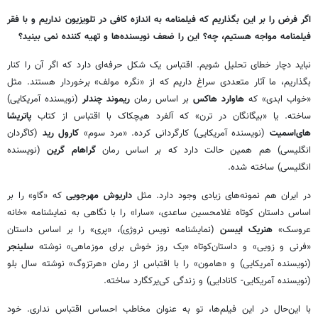
اگر فرض را بر این بگذاریم که فیلمنامه به اندازه کافی در تلویزیون نداریم و با فقر
فیلمنامه مواجه هستیم، چه؟ این را ضعف نویسنده‌ها و تهیه کننده نمی بینید؟
نباید دچار خطای تحلیل شویم. اقتباس یک شکل حرفه‌ای دارد که اگر آن را کنار
بگذاریم، ما آثار متعددی سراغ داریم که از «نگره مولف» برخوردار هستند. مثل
«خواب ابدی» که
هاوارد هاکس
بر اساس رمان
ریموند چندلر
(نویسنده آمریکایی)
ساخته. یا «بیگانگان در ترن» که آلفرد هیچکاک با اقتباس از کتاب
پاتریشا
های‌اسمیت
(نویسنده آمریکایی) کارگردانی کرده. «مرد سوم»
کارول رید
(کاگردان
انگلیسی) هم همین حالت دارد که بر اساس رمان
گراهام گرین
(نویسنده
انگلیسی) ساخته شده.
در ایران هم نمونه‌های زیادی وجود دارد. مثل
داریوش مهرجویی
که «گاو» را بر
اساس داستان کوتاه غلامحسین ساعدی، «سارا» را با نگاهی به نمایشنامه «خانه
عروسک»
هنریک ایبسن
(نمایشنامه نویس نروژی)، «پری» را بر اساس داستان
«فرنی و زویی» و داستان‌کوتاه «یک روز خوش برای موزماهی» نوشته
سلینجر
(نویسنده آمریکایی) و «هامون» را با اقتباس از رمان «هرتزوگ» نوشته‌ سال بلو
(نویسنده آمریکایی- کانادایی) و زندگی کی‌یرکگارد ساخته.
با این‌حال در این فیلم‌ها، تو به عنوان مخاطب احساس اقتباس نداری. خود