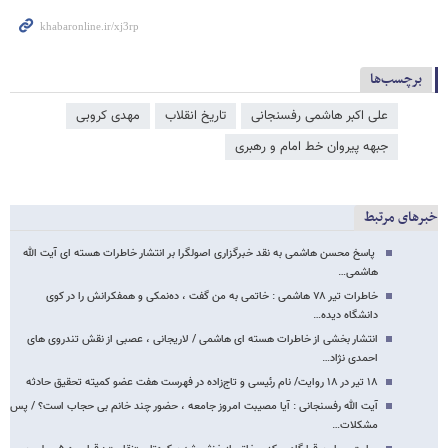
برچسب‌ها
علی اکبر هاشمی رفسنجانی
تاریخ انقلاب
مهدی کروبی
جبهه پیروان خط امام و رهبری
خبرهای مرتبط
پاسخ محسن هاشمی به نقد خبرگزاری اصولگرا بر انتشار خاطرات هسته ای آیت الله
هاشمی…
خاطرات تیر ۷۸ هاشمی : خاتمی به من گفت ، ده‌نمکی و همفکرانش را در کوی
دانشگاه دیده…
انتشار بخشی از خاطرات هسته ای هاشمی / لاریجانی ، عصبی از نقش تندروی های
احمدی نژاد…
۱۸ تیر در ۱۸ روایت/ نام رئیسی و تاج‌زاده در فهرست هفت عضو کمیته تحقیق حادثه
آیت الله رفسنجانی : آیا مصیبت امروز جامعه ، حضور چند خانم بی حجاب است؟ / پس
مشکلات…