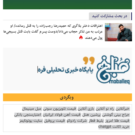
در بحث مشارکت کنید
اعترافات دختر بلاگری که حمیدرضا رجب‌زاده را به قتل رسانده/ او
مرتب به من تذکر حجاب می‌داد/دوست پسرم گفت بابت قتل بسیجی‌ها
پول می‌دهند
وبگردی
خبرآنلاین
راه نو آنلاین
بازی آنلاین
قیمت تلویزیون سونی
مبل مینیمال
جراح بینی گوشتی
پرشین هتل
قیمت آهن فولاد ایرانیان
اعتبارسنجی بانکی
قیمت طلا امروز
بلیط قطار
شرکت رادوکو
قیمت پروفیل
سایت یوتوتایمز
خرید اکانت chatgpt