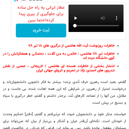
عطار ایرانی یه راه حل ساده
برای جلوگیری از پیری پیدا
کرده!حتما ببین
ثبت خرید
خاطرات روزنوشت آیت الله هاشمی از درگیری های ۱۸ تیر ۷۸
خاطرات تیر ۷۸ هاشمی : خاتمی به من گفت ، ده‌نمکی و همفکرانش را در
کوی دانشگاه دیده اند
انتشار بخشی از خاطرات هسته ای هاشمی / لاریجانی ، عصبی از نقش
تندروی های احمدی نژاد در تحریم و انزوای جهانی ایران
گفتم، بعید است رهبری حرف تُندی بزنند؛ بیشتر به فکر دلجویی دانشجویان‌اند و
درخواست امتیاز از رهبری، در شرایطی که این همه اهانت شده، بی جاست و در
مقابل، من آنها را از تصاعد کارهای تُند، برحذر داشتم و گفتم، خطر درگیری با سپاه
و بسیج در پیش است.
خواستند منکر نفوذ بر دانشجویان شوند که نپذیرفتم و گفتم، [دفتر] تحکیم وحدت
از خودتان است. نکته‌ای آن‌قدر عیان و آشکار و بی‌نیاز از بیان که نمی‌تواند برای
مسئولان مغفول مانده باشد. پس می‌ماند این فرض که جریانی در حاکمیت قصد