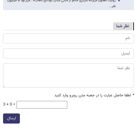
روایت معاون قرارگاه مرکزی خاتم‌ از خنثی شدن کودتای «نقاب» : قرار بود ۵ میلیون
نفر…
نظر شما
*
لطفا حاصل عبارت را در جعبه متن روبرو وارد کنید
3 + 0 =
ارسال