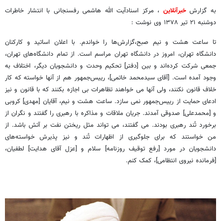
به گزارش
خبرآنلاین
، مرکز اسنادآیت الله هاشمی رفسنجانی با انتشار خاطرات
دوشنبه ۲۱ تیر ۱۳۷۸ وی نوشت :
تا ساعت هشت و نیم صبح،گزارش‌ها را خواندم. با اعلان اساتید و کارکنان
دانشگاه تهران، امروز در دانشگاه تهران مراسم است. از تمام دانشگاه‌های تهران،
جمعی شرکت کرده‌اند و بین [دفتر] تحکیم وحدت و دانشجویان دیگر، اختلاف به
وجود آمده است. [آقای سیدمحمد خاتمی]، رییس‌جمهور هم از آنها خواسته که کار
خلاف قانون نکنند، ولی آنها می خواهند تظاهرات بی اجازه بکنند که با قانون و نیز
ادعای حمایت از رییس‌جمهور نمی سازد. ساعت هشت و نیم، آقایان [مهدی] کروبی
و [محمدعلی] صدوقی آمدند. جریان ملاقات و مذاکره با رهبری را گفتند و نگران از
برخورد تُند رهبری بودند. می گفتند، می تواند مثل ریختن نفت بر آتش باشد. از
من خواستند که برای جلوگیری از اظهارات تُند و نیز پذیرش خواسته‌های
دانشجویان در مورد [رفع توقیف روزنامه] سلام و [عزل آقای هدایت] لطفیان،
[فرمانده نیروی انتظامی]، کمک کنم.