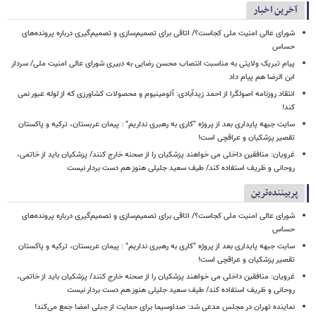
آخرین اخبار
شورای عالی امنیت ملی کجاست؟/ اتاقی برای تصمیم‌سازی و تصمیم‌گیری درباره پرونده‌های
حساس
پیام تبریک ولایتی به مناسبت انتصاب محسن رضایی به دبیری شورای عالی امنیت ملی/ سردار
ابن الرضا هم پیام داد
انتقاد روزنامه اصولگرا از احمد زیدآبادی: آلومینیوم و محصولات کشاورزی که از لوله عبور نمی
کند!
سایت جبهه پایداری بعد از پروژه "کاری به رهبری نداریم" : پیمان عربستان، ترکیه و پاکستان
تقصیر پزشکیان و عراقچی است!
غرویان: منافقین داخلی می خواهند پزشکیان را از صحنه خارج کنند/ پزشکیان باید از خاتمی،
روحانی و ظریف استفاده کند/ طیف سعید جلیلی هنوز هم دست بردار نیست
پربیننده‌ترین
شورای عالی امنیت ملی کجاست؟/ اتاقی برای تصمیم‌سازی و تصمیم‌گیری درباره پرونده‌های
حساس
سایت جبهه پایداری بعد از پروژه "کاری به رهبری نداریم" : پیمان عربستان، ترکیه و پاکستان
تقصیر پزشکیان و عراقچی است!
غرویان: منافقین داخلی می خواهند پزشکیان را از صحنه خارج کنند/ پزشکیان باید از خاتمی،
روحانی و ظریف استفاده کند/ طیف سعید جلیلی هنوز هم دست بردار نیست
نماینده تهران در مجلس مدعی شد: صداوسیما برای حمایت از جبلی امضا جمع می‌کند!