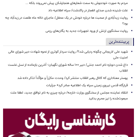
مردم به صورت خودجوش به سمت شعارهای هنجارشکن پیش نمی‌روند بلکه ...
علت شنیده شدن صدای انفجار در پاکدشت/ سپاه اطلاعیه داد
روایت زیدآبادی از صحبت ها درباره خودش در یک محفل/ ماجرای خاله ماه طلعت در زیدآباد چه
بود؟
روایت سخنگوی ارتش از ورود تجهیزات جدید به یگان‌های رزمی
پربیننده‌ترین
شهید علی لاریجانی چگونه ردیابی شد؟/ روایت سردار کوثری از نحوه شهادت دبیر شورای عالی
امنیت ملی
داغ شدن دوباره نام احمد جنتی/ دبیر ۱۰۰ ساله شورای نگهبان؛ آخرین بازمانده از نسل نخست
انقلاب
پوستر معناداری که کانال رهبر انقلاب منتشر کرد/ وحدت مکرّراً و مؤکّداً تذکر داده شد
قرارگاه قدس نیروی زمینی سپاه یک اطلاعیه صادر کرد+ جزئیات
انتقاد نماینده مجلس از سخنگوی وزارت خارجه/ درباره چیزی به نام توافق جدید، لطفا ملت
مبعوث‌شده را نیز محرم بدانید