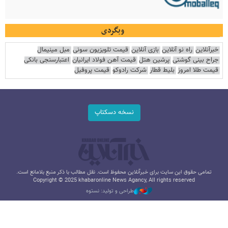
وبگردی
خبرآنلاین
راه نو آنلاین
بازی آنلاین
قیمت تلویزیون سونی
مبل مینیمال
جراح بینی گوشتی
پرشین هتل
قیمت آهن فولاد ایرانیان
اعتبارسنجی بانکی
قیمت طلا امروز
بلیط قطار
شرکت رادوکو
قیمت پروفیل
نسخه دسکتاپ
تمامی حقوق این سایت برای خبرآنلاین محفوظ است. نقل مطالب با ذکر منبع بلامانع است.
Copyright © 2025 khabaronline News Agancy, All rights reserved
طراحی و تولید: نستوه