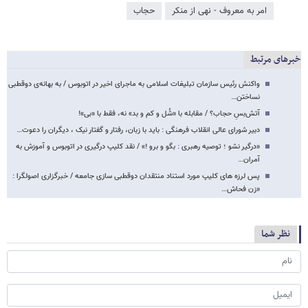
امر به معروف - نهی از منکر
حجاب
خبرهای مرتبط
واکنش رئیس سازمان تبلیغات اسلامی به ماجرای اخیر در اتوبوس / به بهانه‌ی دوقطبی
نساختن…
آتش‌بسِ حجاب؟ / مقابله با «شُل و کم و بد» نه، فقط با «بی»!
دبیر شورای عالی انقلاب فرهنگی : باید با زبان، رفتار و گفتار نیک ، دیگران را دعوت…
«درگیر نشو ؛ توصیه رهبری : بگو و برو !» / نقد کلیپ درگیری در اتوبوس و آموزش به
آمران…
پس لرزه های کلیپ مورد استناد منتقدان دوقطبی سازی جامعه / خبرگزاری اصولگرا :
«زن فحاش…
نظر شما