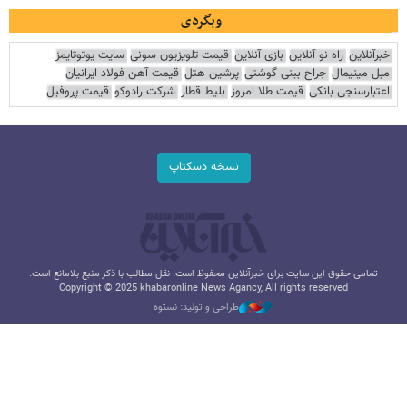
وبگردی
خبرآنلاین
راه نو آنلاین
بازی آنلاین
قیمت تلویزیون سونی
سایت یوتوتایمز
مبل مینیمال
جراح بینی گوشتی
پرشین هتل
قیمت آهن فولاد ایرانیان
اعتبارسنجی بانکی
قیمت طلا امروز
بلیط قطار
شرکت رادوکو
قیمت پروفیل
نسخه دسکتاپ
تمامی حقوق این سایت برای خبرآنلاین محفوظ است. نقل مطالب با ذکر منبع بلامانع است.
Copyright © 2025 khabaronline News Agancy, All rights reserved
طراحی و تولید: نستوه