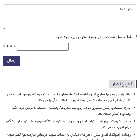
*
لطفا حاصل عبارت را در جعبه متن روبرو وارد کنید
2 + 4 =
ارسال
آخرین اخبار
آقای رئیس جمهور! مطرح شدن شایعه استعفا، نشان داد باید در تیم رسانه ای خود تجدید نظر
کنید/ اقدام قوی و حساب شده ی رسانه ای می توانست آن را مهار کند
پروژه استعفای رئیس‌جمهوری دوباره روی میز تندروها/ پزشکیان تکلیف را روشن کرد، دفتر
رهبری واکنش نشان داد
حسین شریعتمداری به مذاکرات ایران و عمان بر سر تردد در تنگه هرمز حمله کرد: دارید تنگه را
برای امریکا باز می کنید
روزنامه اصولگرا: امروز بیش از هرزمان دیگری به ادبیات شهید لاریجانی نیازمندیم/ کمتر نمونه