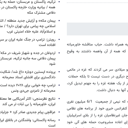
ترکیه، پاکستان و عربستان: حمله به ی
همه / بیانیه وزارت خارجه پاکستان د
دفاعی مشترک مکه
پیمان مکه» و آرایش جدید منطقه / ائت
اسلامی چه پیامی برای تهران دارد؟ / مث
و اسلام‌آباد علیه خلاء امنیتی غرب
ه و شوکی عمیق به همراه داشت. حباب مناقشه خاورمیانه
افتاده است
 رفت و آنچه که همه از آن واهمه داشتند به وقوع
اردوغان در جده و شهباز شریف در مکه/ 
پیمان دفاعی سه جانبه ترکیه، عربستان
شود
میلادی سر می کردند که غزه در ماتمی
پرونده اپستین دوباره داغ شد/ شکایت 
ح دیگری در دست نیست تا بلکه حملات
دادگستری برای افشای اسناد محرمانه
از یک هفته غزه را به جهنم تبدیل کرد،
ترامپ چه خوابی برای ۲۸
 آنها به دنبال داشت.
محرمانه از نامزدی جی‌دی ونس
نتایج نظرسنجی: اکثر آمریکایی ها معت
غزه در حالی از سوی نظامیان اسراییل مورد اصابت های همه روزه قرار گرفت که نیمی از جمیعیت 6/1 میلیون نفری
ایران، خاورمیانه را بی ثبات تر می کند
 نخستین کنفرانس خبری خود از برنامه های نظامی
عراقچی پیام جدیدی صادر کرد + جزئیات
 غیرنظامیان غزه را از بلای اسراییلیان
رسانه پاکستانی: واشنگتن در باتلاق ایرا
رای اعاده مشروعیت حمله های آتی خود
است