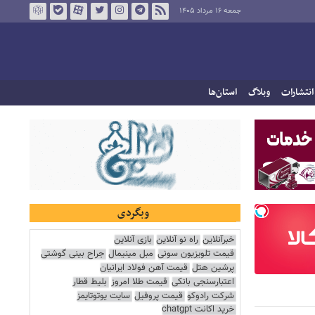
جمعه ۱۶ مرداد ۱۴۰۵
انتشارات
وبلاگ
استان‌ها
وبگردی
خبرآنلاین
راه نو آنلاین
بازی آنلاین
قیمت تلویزیون سونی
مبل مینیمال
جراح بینی گوشتی
پرشین هتل
قیمت آهن فولاد ایرانیان
اعتبارسنجی بانکی
قیمت طلا امروز
بلیط قطار
شرکت رادوکو
قیمت پروفیل
سایت یوتوتایمز
خرید اکانت chatgpt