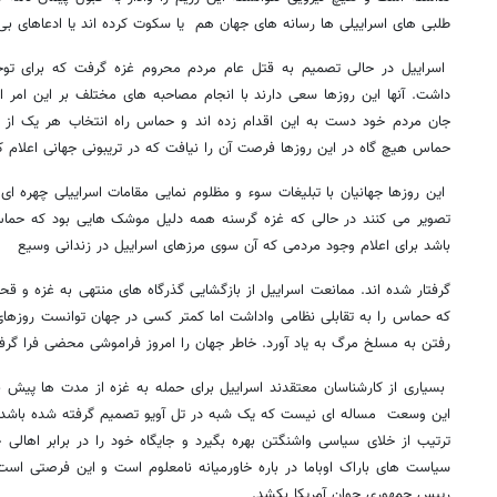
طلبی های اسراییلی ها رسانه های جهان هم یا سکوت کرده اند یا ادعاهای بی 
اسراییل در حالی تصمیم به قتل عام مردم محروم غزه گرفت که برای توج
داشت. آنها این روزها سعی دارند با انجام مصاحبه های مختلف بر این امر اص
جان مردم خود دست به این اقدام زده اند و حماس راه انتخاب هر یک از گزین
حماس هیچ گاه در این روزها فرصت آن را نیافت که در تریبونی جهانی اعلام ک
این روزها جهانیان با تبلیغات سوء و مظلوم نمایی مقامات اسراییلی چهره
تصویر می کنند در حالی که غزه گرسنه همه دلیل موشک هایی بود که حماس ر
باشد برای اعلام وجود مردمی که آن سوی مرزهای اسراییل در زندانی وسیع
گرفتار شده اند. ممانعت اسراییل از بازگشایی گذرگاه های منتهی به غزه و 
که حماس را به تقابلی نظامی واداشت اما کمتر کسی در جهان توانست روزها
رفتن به مسلخ مرگ به یاد آورد. خاطر جهان را امروز فراموشی محضی فرا گرف
بسیاری از کارشناسان معتقدند اسراییل برای حمله به غزه از مدت ها پیش بر
این وسعت مساله ای نیست که یک شبه در تل آویو تصمیم گرفته شده باشد. ب
ترتیب از خلای سیاسی واشنگتن بهره بگیرد و جایگاه خود را در برابر اهالی
سیاست های باراک اوباما در باره خاورمیانه نامعلوم است و این فرصتی است 
رییس جمهوری جوان آمریکا بکشد.