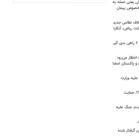
کی یعنی حمله به
ر خصوص پیمان
لاف نظامی جدید
لث ریاض، آنکارا
رویترز: ترامپ در جنگ علیه ایران بر سر ۲ راهی بدی گیر
انتظار می‌رود
 و پاکستان امضا
علیه وزارت
۲۰ دیده است؟/ حمایت
قدند جنگ علیه
ن گرفتار شده