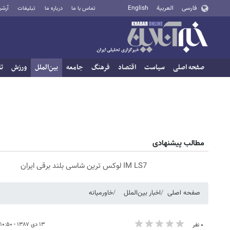
فارسی
العربية
English
تماس با ما
درباره ما
تبلیغات
آرشی
صفحه اصلی
سیاست
اقتصاد
فرهنگ
جامعه
بین‌الملل
ورزش
تا
مطالب پیشنهادی
IM LS7 لوکس ترین شاسی بلند برقی ایران
صفحه اصلی
اخبار بین‌الملل
خاورمیانه
۱۳ دی ۱۳۸۷ - ۱۰:۵۰
۰ نفر