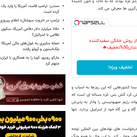
ردم غزه بودند که به خاک و خون کشیده
سندرز: ترامپ فاسد، آمریکا را وارد یک 
رگیری ها معرفی می کند.
کرده است
ترامپ در «تروث سوشال» اعلام پیروزی 
۱۱۵۰ میلیارد دلار دفاعی آمریکا، سکو
نظامی با اسرائیل؟
 از روش خانگی سفیدکننده
حمله سایبری به غول‌های مالی آمریکا؛
دان50%تخفیف🔥
بلک‌استون و آپولو رفتند
مارکو روبیو، کوبا را به همکاری با ایرا
متهم کرد
تخفیف ویژه!
ا کشورهایی که این روزها به اسباب و
اموش کرد آتش بس غزه مساله ای است که
واند رژیم صهیونیستی را وادار به پذیرش
 و بی گاه خود از اسراییل بردارد. تنها
درخواست های نهادهای بین المللی توجه
های جهانی کند. با این حال با همه جنگ