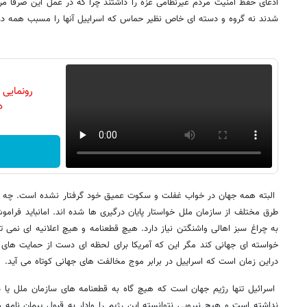
ادعای حفظ امنیت مردم غیرنظامی غزه را داشتند چرا که در عمل این صرفا م
شدند نه گروه و دسته ای خاص نظیر حماس که اسراییل آنها را مسبب همه د
رونمایی
دن
البته همه جهان در خواب غفلت و سکوت عمیق خود گرفتار نشده است. چه بس
طرق مختلف از سازمان ملل خواستار پایان درگیری ها شده اند. امانباید فر
به چراغ سبز اهالی واشنگتن نیاز دارد. هیچ قطعنامه و هیچ اعلانیه ای نمی ت
خواسته ای جهانی کند مگر این که آمریکا برای لحظه ای دست از حمایت های گاه
دراین زمان است که اسراییل در برابر موج مخالفت های جهانی کوتاه می آید.
اسرائیل تنها رژیم جهان است که هیچ گاه به قطعنامه های سازمان ملل یا 
نداشته است و هیچ نیرویی نتوانسته این رژیم را وادار به قبول پیمان نامه 