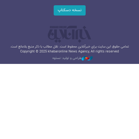
نسخه دسکتاپ
تمامی حقوق این سایت برای خبرآنلاین محفوظ است. نقل مطالب با ذکر منبع بلامانع است.
Copyright © 2025 khabaronline News Agancy, All rights reserved
طراحی و تولید: نستوه