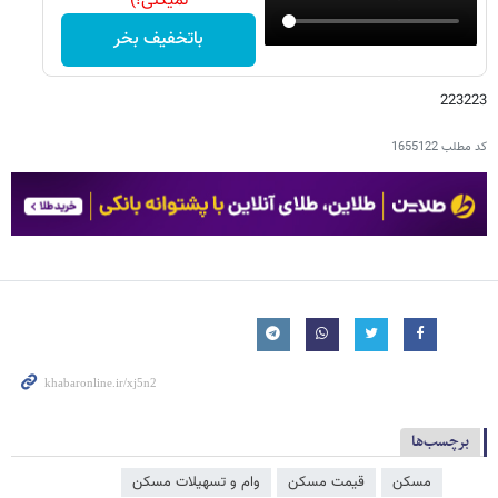
نمیکنی!)
باتخفیف بخر
223223
کد مطلب
1655122
برچسب‌ها
مسکن
قیمت مسکن
وام و تسهیلات مسکن