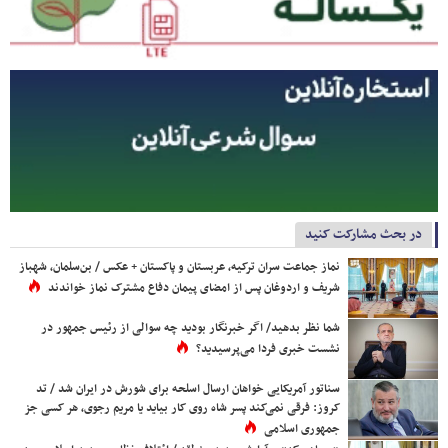
در بحث مشارکت کنید
نماز جماعت سران ترکیه، عربستان و پاکستان + عکس / بن‌سلمان، شهباز
شریف و اردوغان پس از امضای پیمان دفاع مشترک نماز خواندند
شما نظر بدهید/ اگر خبرنگار بودید چه سوالی از رئیس جمهور در
نشست خبری فردا می‌پرسیدید؟
سناتور آمریکایی خواهان ارسال اسلحه برای شورش در ایران شد / تد
کروز: فرقی نمی‌کند پسر شاه روی کار بیاید یا مریم رجوی، هر کسی جز
جمهوری اسلامی