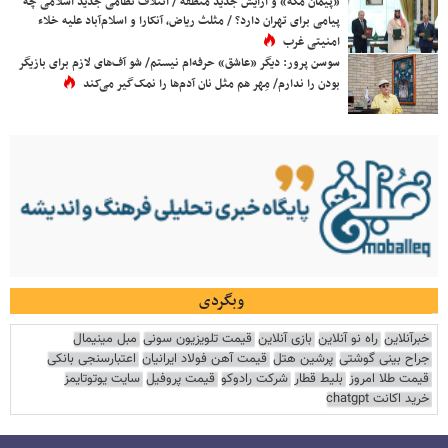
«پیمان مکه» و آرایش جدید منطقه / ائتلاف نظامی جدید اسلامی چه
پیامی برای تهران دارد؟ / مثلث ریاض، آنکارا و اسلام‌آباد علیه خلاء
امنیتی غرب
سوسن پرور: دیگر «عاشق» حرفه‌ام نیستم/ شو آف‌های لازم برای بازیگر
بودن را ندارم/ مِهر هم مثل نان آدم‌ها را نمک‌گیر می‌کند
وبگردی
خبرآنلاین
راه نو آنلاین
بازی آنلاین
قیمت تلویزیون سونی
مبل مینیمال
جراح بینی گوشتی
پرشین هتل
قیمت آهن فولاد ایرانیان
اعتبارسنجی بانکی
قیمت طلا امروز
بلیط قطار
شرکت رادوکو
قیمت پروفیل
سایت یوتوتایمز
خرید اکانت chatgpt