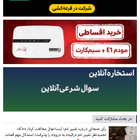
در بحث مشارکت کنید
رأی جنجالی درباره تغییر نام؛ ثبت‌احوال مخالفت کرد/ دادگاه
تجدیدنظر تغییر نام «رقیه» به «رویا» را پذیرفت/ استدلال مهم قضات