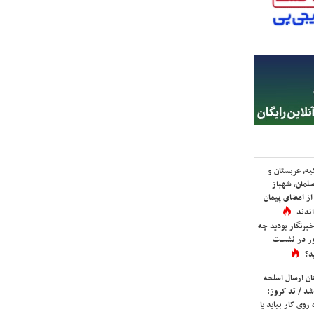
یه، عربستان و
لمان، شهباز
ز امضای پیمان
ندند
برنگار بودید چه
ور در نشست
د؟
ان ارسال اسلحه
شد / تد کروز:
روی کار بیاید یا