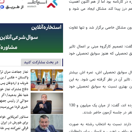
 در کارنامه بود اما از هم اکنون اهمیت
م درز پیدا کند مشکل ایجاد می شود و
اسری سال 90 گفت: آزمون امسال بدون مشکل خاصی برگزار شد و تنها تفاوت
گروه ماده 4 کنکور اشاره کرد و گفت: تصمیم کارگروه مبنی بر اعمال تاثیر
ق تحصیلی که هنوز سوابق تحصیلی خود
در بحث مشارکت کنید
نماز جماعت سران ترک
عمال سوابق تحصیلی اش، نمره اش بیشتر
پاکستان + عکس / بن‌س
اثیر آن در نظر گرفته نمی شود. به این
شریف و اردوغان پس ا
ن بهتری نسبت به سوابق تحصیلی خود
دفاع مشترک نماز خوا
شما نظر بدهید/ اگر خ
سوالی از رئیس جمه
سرورالدین با اشاره به تعداد افرادی که در آزمون سراسری سال 90 شرکت کرده اند، گفت: از میان یک میلیون و 130
خبری فردا می‌پرسیدی
سناتور آمریکایی خواه
برای شورش در ایران 
م نتایج اولیه از روز 17 تا 23 مرداد فرصت دارند نسبت به انتخاب رشته به صورت
فرقی نمی‌کند پسر شاه 
ز از روز دوشنبه 17 مرداد برای سه گروه ریاضی، تجربی و انسانی برای داوطلبان