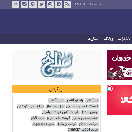
شنبه ۱۷ مرداد ۱۴۰۵
انتشارات
وبلاگ
استان‌ها
وبگردی
خبرآنلاین
راه نو آنلاین
بازی آنلاین
قیمت تلویزیون سونی
مبل مینیمال
جراح بینی گوشتی
پرشین هتل
قیمت آهن فولاد ایرانیان
اعتبارسنجی بانکی
قیمت طلا امروز
بلیط قطار
شرکت رادوکو
قیمت پروفیل
سایت یوتوتایمز
خرید اکانت chatgpt