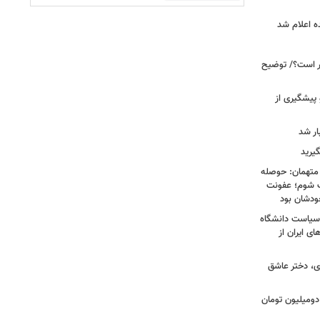
ه اعلام شد
خبر است؟/ توضیح
 پیشگیری از
یرید
 متهمان: حوصله
پزشک شوم؛ عفونت
ودشان بود
، وقتی سیاست دانشگاه
ای ایران از
ی، دختر عاشق
دومیلیون تومان