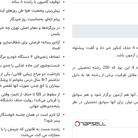
توقیف کامیون با راننده ۸ ساله
پیش‌بینی وضعیت هوا طی روزهای آیند
پیام اژه‌ای به‌مناسبت روز خبرنگار
در بزرگراه‌ها و معابر اصلی تهران چه 
پلیس
آزادی رسانه؛ فرصتی برای شفاف‌سازی و
رئیس سازمان سنجش آموزش کشور از ارائه پیشنهاد سازمان به کارگروه ماده 4 حذف کنکور خبر داد و گفت: پیشنهاد
فساد
تصادف زنجیره‌ای ۴ دستگاه خودرو مرگبار شد
شست‌وشوی این ماده غذایی را جدی بگ
دکتر محمدحسین سرورالدین گفت: پیشنهاد سازمان سنجش در کارگروه ماده 4 این بود که 250 رشته تحصیلی در
بازداشت دو جراح زیبایی قلابی/ یکی از
 مقابل ظرفیت برخی از رشته ها به دلیل
نداشتم 7-8 سال درس بخوانم تا 
بیماران یا کج شدن صورت آنها تقصبر خ
از سقوط در QS تا حذف از تایمز
تند که باید برای آنها هم آزمون برگزار شود و هم سوابق
را قربانی می‌کند/ روایت حذف دانشگاه‌ه
1 رشته متوسط هستند که می توان برای آنها سوابق تحصیلی در نظر
رتبه‌بندی‌های جهانی
آیا لازم است در همان جلسه خواستگار
پسر شود؟
راننده مست به قانونی که جرمش را با 
مجازات می کند، می‌خندد