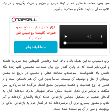
سو! پس، مکلف هستیم که از کربلا درس بیاموزیم و عبرت بگیریم، و در یک
کلام، به آن با دیده «الگو و مکتب» بنگریم.
ابزار کامل برای اصلاح مو و
صورت (قیمت رو ببینی باور
نمیکنی!)
باتخفیف بخر
برای دستیابی به این هدف بالا و والا، البته برداشتن گام‌هایی چند ضرورت داشته
و گریزناپذیر است که در پایان گفتار اول بیان شده‌اند. نخستین گام، زنده نگه
داشتن یاد عاشوراست. سودمندیِ مطالعه عقلی و تحلیلی در تاریخ به معنای
بی‌نیازی از نقل و توصیف آن نیست. اساساً بدون این، آن هم ناممکن است و از
همین جا اوج عقلانیت و حکمت پیشوایان تشیع آشکار می‌گردد که سازوکاری بس
شگفت و پرتأثیر برای تکرار حدیث نامکرر سالار شهیدان تدارک دیده‌اند. آنان به
گونه‌ای عجیب بر تشکیل مجالس بازخوانی حادثه کربلا پافشاری کرده‌اند و آثار
مادی و معنوی بسیاری برای آن برشمرده‌اند که در گفتار دوم به بازخوانی اندکی از
بی‌نهایت و نمی از آن یَم بسنده شده است.