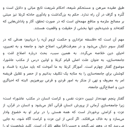
طبق عقیده مبرهن و مستحکم شیعه، احکام شریعت تابع مبانی و دلایل است و
گُتره و گزاف در آن راه ندارد. حکم به بزرگداشت و یادآوری حادثه کربلا نیز مبتنی
بر مصالح ملزمه و منافع مهمه‌ای است که در صورت تحقق، آثار و پاداش‌هایی که
گفته‌اند و شنیده‌ایم، تنها بخشی از حقیقت و واقعیت هستند.
مهم آن است که «فلسفه عزاداری و حکمت لزوم آن» را دریابیم؛ هدفی که در
گفتار سوم دنبال می‌شود و در معرفت‌افزایی، اصلاح خود و جامعه و به تعبیری،
احیای دین خلاصه می‌گردد. به همین سبب، بحث درباره اصلاح امّت و
جامعه‌سازی، به عنوان علت اصلی قیام کربلا و اولین درس از مکتب عاشورا،
موضوع گفتار چهارم است. آموزگار کربلا به ما آموخت که باید مبارزه با فساد و
کوشش برای جامعه‌سازی را به مثابه یک تکلیف بدانیم و از حصر و تقلیل فریضه
امر به معروف و نهی از منکر به امور فردی و فرعی بپرهیزیم. البته که احیاگری
دین و اصلاح‌گری جامعه،
گفتار پنجم عهده‌دار تبیین «عزت نفس و کرامت انسان در مکتب عاشورا» است؛
زیرا جامعه‌سازیِ آرمانی از پرورش انسانِ قرآنی آغاز می‌شود و انسان در
قرآن
، از
عزت و کرامتی برخوردار است که همه هستی را در برابر او به خضوع وادار
می‌سازد و به خاک می‌افکند. اگر آدمی از این عزت و کرامت آگاه شود، به جایی
می‌رسد که در وهم نمی‌گنجد و حسین(ع) مظهر تامّ آن است. کلید شخصیت او را