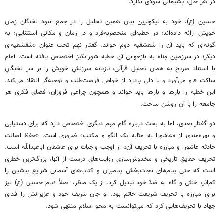
در هر حال، پشیمانی سودی ندارد.
حسین (ع)، خود به نیکوترین بیان همین تحلیل را در جمع انبوه نخبگان زمان
خویش ارائه داده‌اند؛ در خطبه‌ای منحصربه‌فرد و در زمان و مکانی استثنایی؛ به
گونه‌ای که باید آن را شقشقیه دوم خواند. گفتار نهم تحت عنوان «شقشقیه‌ای
دیگر؛ در سرزمین مِنا» به بازخوانی آن خطبه شورانگیز اختصاص یافته است. امام
با استناد صریح به همان تحلیل قرآنی، تازیانه سرزنشِ خویش را بر سر نخبگانِ
ساکت فرو می‌آورد و با دلی پردرد از خواص فرصت‌طلب و توجیه‌گر انتقاد می‌کند.
این خطبه را بارها و بارها باید خواند و همچون چراغی فروزان، فضای فکری هر
جامعه را با آن روشن ساخت.
دو گفتار بعدی، اما به بحث درباره گام مهم دیگری اختصاص دارد که برای دستیابی
و بهره‌مندی از «عاشورا به مثابه یک الگو و مکتب» ضروری است. «حفظ اصالت
حادثه عاشورا و مبارزه با تحریف آن» از اوجب واجبات برای عاشقان اباعبداللّه است.
تحریف حقایق تاریخی و مخدوش‌سازی روایت‌های درست از آنها، بزرگ‌ترین خطری
است که حتی پیام‌های نجات‌بخش پیامبران و کتاب‌های آسمانی شرایع پیشین را
کم‌اثر، خنثی و گاه به ضدّ خود تبدیل کرد. از یک منظر، اصلاً قیام حسین (ع) نیز
برای مبارزه با تحریف شریعت خاتم بود. او جان شریف خود و عزیزانش را فدای
جهاد با تحریف‌هایی کرد که می‌توانست به محو اسلام منتهی شود.