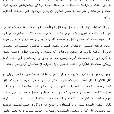
به حق، عزت و کرامت دانسته‌اند و لحظه لحظه زندگی پرشکوهش تجلی عزت
است و کرامت؛ و هر چه به عصر عاشورا نزدیک‌تر می‌شود، این حقیقت آشکارتر
می‌گردد.
پس از تماشای گوشه‌ای از جمال و جلال ثاراللّه در این بخش، نتیجه گرفته می
شود که «ذلّت و خواری؛ خط قرمز مکتب عاشورا» است. گفتار ششم یادآور این
نکته مهم است که انسان ذلیل و جامعۀ ذلت‌زده بویی از حسین و مرامش نبرده
است. جامعه حسینی، جامعه‌ای عزیز و مقتدر است و مجلس حسینی نیز مجلسی
خالی از روضه تذلّل. هر سخن و رفتاری که نشان از پذیرش خواری داشته باشد،
به کلی دور از شخصیت فرزند رسول خدا و جفای بر اوست، و این، خط قرمز
پررنگی است که شاگردان مکتب عاشورا باید همواره از شکستن آن برحذر باشند.
درس بعدی در مکتب عاشورا، گذر از ظاهر به باطن و شناسایی قاتلان پنهان در
کنار قاتلان آشکار است. آنان که فاجعه جنایت‌بار روز دهم محرم را آفریدند، تنها
کسانی نبودند که دست خود را به خون بهترین بندگان خدا آغشته کردند و مرتکب
«قتل» گشتند. همزمان و همردیف آنان، زمینه‌سازان «قتال» هم در این جنایت
سهم داشتند و نقش‌آفرینی کردند و لذا به موازات یکدیگر لعن شده‌اند. این گروه
قاتلان پنهان نامیده‌ شده و با استفاده از تاریخ به دو گروه اصلی تقسیم گردیده
اند. نخست، آنان که با سخنان ناشایست زمینه‌ساز جنایت شدند و به تعبیر دقیقِ