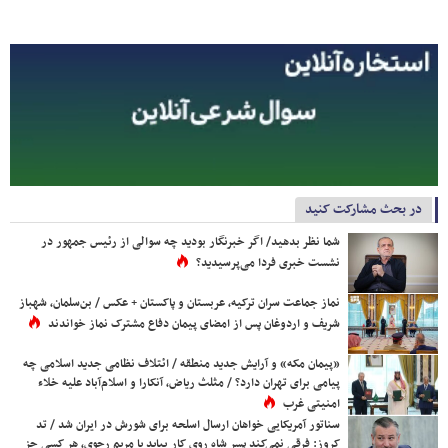
در بحث مشارکت کنید
شما نظر بدهید/ اگر خبرنگار بودید چه سوالی از رئیس جمهور در
نشست خبری فردا می‌پرسیدید؟
نماز جماعت سران ترکیه، عربستان و پاکستان + عکس / بن‌سلمان، شهباز
شریف و اردوغان پس از امضای پیمان دفاع مشترک نماز خواندند
«پیمان مکه» و آرایش جدید منطقه / ائتلاف نظامی جدید اسلامی چه
پیامی برای تهران دارد؟ / مثلث ریاض، آنکارا و اسلام‌آباد علیه خلاء
امنیتی غرب
سناتور آمریکایی خواهان ارسال اسلحه برای شورش در ایران شد / تد
کروز: فرقی نمی‌کند پسر شاه روی کار بیاید یا مریم رجوی، هر کسی جز