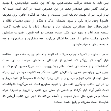
پس باید به شدت مراقب تحریف‌هایی بود که این مکتب حیات‌بخش را تهدید
می‌کند. گفتار دهم عهده‌دار بحث در این خصوص است. در آنجا آمده است که
پیام کربلا نیز از تهدیدِ تحریف ایمن نیست، و بلکه دو انگیزه خاص برای تحریف
عاشورا وجود دارد؛ یکی از سوی دشمنان زیرک و دیگری از سوی دوستان ناآگاه و
خوش‌خیال. خطر هم‌افزایی دشمنان دانا و دوستان نادان را نباید نادیده گرفت.
نتیجه عمد آنان و سهو اینان یکی است؛ همانند دو لبه قیچی. ضرورت هشیاری
خادمان مکتب عاشورا از همین‌جا آشکار می‌گردد؛ چه متفکران و سخنوران، و چه
مدیحه‌سرایان و مرثیه‌خوانان.
اهمیت مبارزه با تحریف ایجاب می‌کند که انواع و اقسام آن به دقت مورد مطالعه
قرار گیرد؛ کار بزرگی که شماری از فرزانگان و عالمان مجاهد به آن همت
گماشته‌اند، و از جمله آنان است: عالم روشن‌بین، علامه میرزا حسین نوری که در
اوایل قرن چهاردهم هجری با نگارش کتابی ماندگار به تکلیف خود در این زمینه
عمل کرد. او کتاب
لؤلؤ و مرجان
را با دلی پردرد نوشت تا خصوصاً از نفوذ دروغ و
ریا در این مکتب جلوگیری کند. حق با شهید مطهری است که می‌گوید: «فوق‏العاده
تحت تأثیر آن» قرار گرفته و «مکرر در مکرر این کتاب را ترویج و تبلیغ» کرده
است؛ و در عین حال اظهار تعجب و تأسف می‌کند که «چرا این کتاب، آن‌طور که
شایسته است معروف و رایج نشده است.»