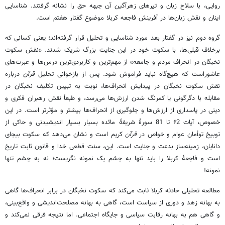
روایی، با سلاح زبان و تیرهای زهرآگین آن جبهه حق را نشانه گرفتند. شناسایی
اینان و نقش زبان‌ها در آفرینش فاجعه کربلا موضوع گفتار هفتم است.
گروه دوم نیز در گفتار بعد مورد شناسایی و تحلیل قرار گرفته‌اند؛ یعنی کسانی که
برخلاف قبلی‌ها، با سکوت خود در این جنایت بزرگ شریک شدند. «نقش سکوت
نخبگان در انحراف مردم و جامعه» از مهم‌ترین و کاربردی‌ترین درس‌ها و عبرت‌های
عاشوراست که هیچ‌گاه نباید فراموش شود. پس از بازخوانی تحلیل
قرآن
درباره
نقش سکوت نخبگان در پیدایش انحراف‌ها، نوبت به تبیین تکلیف نخبگان در
مقابله با دگرگونی یا کمرنگ شدن ارزش‌ها می‌رسد، و طبعاً نقش رهبران فکری و
دینی در پاسداری از ارزش‌ها و جلوگیری از انحراف‌ها بیشتر و مؤثرتر است. در این
خصوص، آیات ۶2 تا 81 سورۀ شریفۀ مائده بسیار بسیار اندیشیدنی و حاکی از
توبیخ توأمان عوام و خواص در
قرآن
کریم است و نشان می‌دهد که سکوت بیجای
دانایان، زمینه‌ساز بدعت و جنایت است. این، سنت قطعی خدا و قانون ثابت تاریخ
است و فاجعۀ کربلا را باید تنها به چشم یک نمونه نگریست؛ نه به چشم تنها
نمونه!
مطالعه تحلیلی حادثه کربلا ثابت می‌کند که سکوت نخبگان در برابر انحراف‌ها گاهی
به بهانه زهد و دوری از سیاست است، گاهی به بهانه مصلحت‌اندیشی و واقع‌بینی،
و گاهی هم به بهانه رقابت سیاسی و جایگاه اجتماعی. اما نتیجه فرقی نمی‌کند و