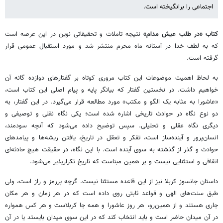
اجتماعی را برانگیخته است.
کتاب «در طلب عیش مدام»
نتیجه تاملات و تحقیقاتی نوین در این عرصه است
که به لطف خدا در آستانه ماه محرم منتشر شد و مورد استقبال عمومی قرار
گرفته است.
به لحاظ اهمیت موضوعات این کتاب مروری کوتاه بر گفتارهای دوازده گانه آن
خواهیم داشت. در نخستین گفتار که بیانگر پایه و پیام اصلی این کتاب است،
«عاشورا به مثابه یک الگو و مکتب» مورد مطالعه قرار می‌گیرد. در این گفتار، به
دو نوع نگاه در حوادث تاریخی اشاره شده است؛ یکی نگاه نقلی و توصیفی و
دیگری نگاه عقلی و تحلیلی. سپس توضیح داده می‌شود که آنچه سودمند،
انسان‌پرور و آینده‌ساز است، تفکر و تعقل در تاریخ، یافتن ریشه‌ها و پیامدهای
حوادث و گذر از گذشته به سوی آینده است. با این نگاه، در حقیقت هیچ حادثه‌ای
اتفاقی و استثنایی نیست و بر همین مبناست که تاریخ تکرارپذیر می‌شود.
داستان جانسوز کربلا نیز از این قاعده مستثنا نیست. گرچه پررمز و راز است، ولی
طبق سنت‌های الهی و قواعد ثابتی روی داده است که در هر زمان و هر مکان
جاری هستند و از همین‌رو، هر روز عاشورا و همه جا کربلاست و هر کس همواره
در آن میدان حاضر است و باید انتخاب کند که در این سوی میدان بایستد یا در آن