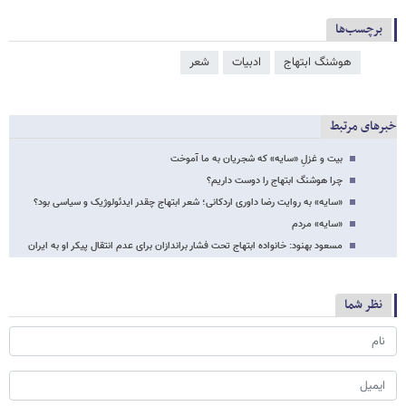
برچسب‌ها
هوشنگ ابتهاج
ادبیات
شعر
خبرهای مرتبط
بیت و غزلِ «سایه» که شجریان به ما آموخت
چرا هوشنگ ابتهاج را دوست داریم؟
«سایه» به روایت رضا داوری اردکانی؛ شعر ابتهاج چقدر ایدئولوژیک و سیاسی بود؟
«سایه» مردم
مسعود بهنود: خانواده ابتهاج تحت فشار براندازان برای عدم انتقال پیکر او به ایران
نظر شما