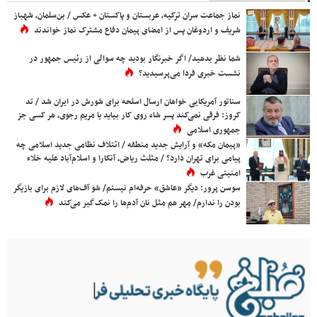
نماز جماعت سران ترکیه، عربستان و پاکستان + عکس / بن‌سلمان، شهباز
شریف و اردوغان پس از امضای پیمان دفاع مشترک نماز خواندند
شما نظر بدهید/ اگر خبرنگار بودید چه سوالی از رئیس جمهور در
نشست خبری فردا می‌پرسیدید؟
سناتور آمریکایی خواهان ارسال اسلحه برای شورش در ایران شد / تد
کروز: فرقی نمی‌کند پسر شاه روی کار بیاید یا مریم رجوی، هر کسی جز
جمهوری اسلامی
«پیمان مکه» و آرایش جدید منطقه / ائتلاف نظامی جدید اسلامی چه
پیامی برای تهران دارد؟ / مثلث ریاض، آنکارا و اسلام‌آباد علیه خلاء
امنیتی غرب
سوسن پرور: دیگر «عاشق» حرفه‌ام نیستم/ شو آف‌های لازم برای بازیگر
بودن را ندارم/ مِهر هم مثل نان آدم‌ها را نمک‌گیر می‌کند