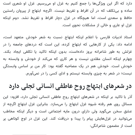
دارد که اگر این ویژگی‌ها را جمع کنیم به غزل او می‌رسیم. غزل او شعری است
ساده و بی‌تکلف که در آن افراط و تفریط نیست. اگرچه ابتهاج از پیروان راستین
حافظ و سعدی است، اما هیچگاه در غزل دچار افراط و تفریط نشد. دوم اینکه
غزل او عاری و خالی از مشکلات نحوی است.
استاد ادبیات فارسی با اعلام اینکه ابتهاج نسبت به شعر خودش متعهد است،
ادامه داد: یکی از کارهایی که ابتهاج کرده، این است که دردهای جامعه را در
غزلش به طور شاعرانه بروز داده‌است، بدون اینکه تاکید یا تکلفی ایجاد بکند.
چهارم اینکه انسان مقلدی نیست و هر کاری که می‌کند از خودش و وابسته به
خودش است. خودش هم در یک مصاحبه گفته بود: کار من بر اساس وابستگی
نیست؛ در شعر به چیزی وابسته نیستم و ادای کسی را در نمی‌آورم.
در شعرهای ابتهاج روح عاطفی انسانی تجلی دارد
آذر با تاکید بر اینکه در شعرهای ابتهاج روح عاطفی انسانی تجلی دارد، افزود: این
مسائل روی هم رفته شیوه غزل ابتهاج را می‌سازد. بنابراین غزل ابتهاج اگرچه از
عشق سخن می‌گوید ولی دارای درون مایه اجتماعی است و دیگر اینکه مخاطب
می‌توانید در غزل‌هایش پیام را پیدا و دریافت کند. این غزل در اوج کوتاهی پر
است از مضمون شاعرانگی: