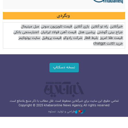
وبگردی
خبرآنلاین
راه نو آنلاین
بازی آنلاین
قیمت تلویزیون سونی
مبل مینیمال
جراح بینی گوشتی
پرشین هتل
قیمت آهن فولاد ایرانیان
اعتبارسنجی بانکی
قیمت طلا امروز
بلیط قطار
شرکت رادوکو
قیمت پروفیل
سایت یوتوتایمز
خرید اکانت chatgpt
نسخه دسکتاپ
تمامی حقوق این سایت برای خبرآنلاین محفوظ است. نقل مطالب با ذکر منبع بلامانع است.
Copyright © 2025 khabaronline News Agancy, All rights reserved
طراحی و تولید: نستوه